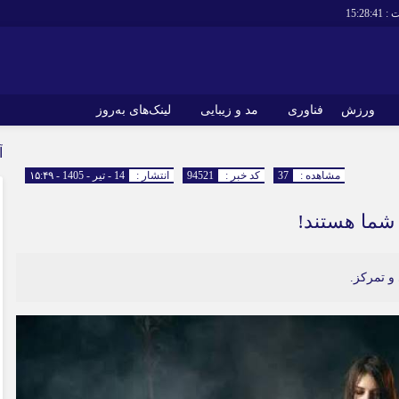
 :
15:28:41
ورزش
فناوری
مد و زیبایی
لینک‌های به‌روز
آ
مشاهده :
37
کد خبر :
94521
انتشار :
14 - تیر - 1405 - ۱۵:۴۹
ی شما هستند!
و تمرکز.