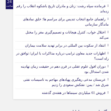
24
فرمانده سپاه رشت: زنان و مادران تاریخ باشکوه انقلاب را رقم
ساعت
زده‌اند
راهنمای جامع انتخاب تندیس برای مراسم ها؛ خلق نمادهای
ماندگار سازمانی
اختلال خواب، کنترل هیجانات و تصمیم‌گیری مغز را مختل
می‌کند
انتقاد از سکوت بین المللی در برابر تهدید سلامت بیماران
اظهارات جدید معاون ترامپ درباره مذاکرات با ایران/ توافق در
راه است؟
دوران افول علوم عقلی در قرن دهم در حقیقت زمان نهادینه
شدن استدلال بود
عربستان مدعی رهگیری پهپادهای مهاجم به تاسیسات نفتی
شرق شد / یمن: نفتکش سعودی را زدیم
فروش 61 میلیاردی سینماها در هفته‌ی گذشته