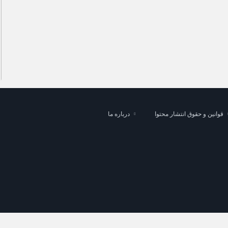
پلمب ۵ مشاور املاک متخلف در رباط‌کریم
قوانین و حقوق انتشار محتوا
درباره ما
ان پذیر است.