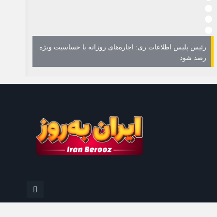
رئیس پلیس اطلاعات ری: اجاره‌های روزانه با حساسیت ویژه
رصد شود
پلمب ۱۱ بنگاه املاک در 
IranBerouz.com