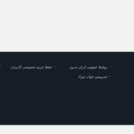
محاسبه حجم مخزن آب؛ راهنمای انتخاب ظرفیت مناسب
روابط عمومی ایران به‌روز
حفظ حریم خصوصی کاربران
سرویس خواب نوزاد
کپی بخش یا کل هر کدام از مطالب "ایران به‌روز" تنها با کسب مجوز مکتوب امک