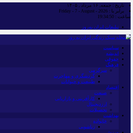
تاریخ : جمعه, ۱۶ مرداد , ۱۴۰۵
برابر با : Friday - 7 - August - 2026
ساعت :
19:34:51
تبلیغات ایران به‌روز
سیاست
اندیشه
حقوقی
فرهنگ
سرگرمی
گردشگری و مهاجرت
طبیعت و حیوانات
اقتصاد
صنعت
کارآفرینی و بازاریابی
ارزدیجیتال
تحصیلات
بهداشت
خانواده
زناشویی
ورزش