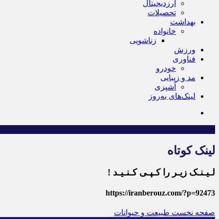
ارزدیجیتال
تحصیلات
بهداشت
خانواده
زناشویی
ورزش
فناوری
خودرو
مد و زیبایی
آشپزی
لینک‌های به‌روز
×
لینک کوتاه
لـیـنـک زیـر را کـپـی کـنـیـد !
https://iranberouz.com/?p=92473
صفحه نخست
طبیعت و حیوانات