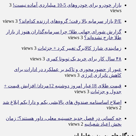
بازار خودرو برای خودروهای 5-10 میلیاردی آماده نیست!
3
views
P/E بازار سرمایه بالا رفت؛ گروه‌های ارزنده کدام‌اند؟
3 views
گزارش شورای جهانی طلا؛ چرا سرمایه‌گذاران هنوز از بازار
طلا خارج نشده‌اند؟
3 views
زمانبندی شارژ کالابرگ تغییر کرد + جزئیات
3 views
۴۸ سال کار برای خرید یک تویوتا کمری
3 views
عبور از حضورمحوری و تاکید بر عملکرد در ادارات برای
کاهش ناترازی انرژی
3 views
قیمت طلای 18عیار امروز دوشنبه 12مرداد/ افزایش قیمت +
جدول و جزئیات
3 views
اصلاح اساسنامه صندوق های پالایشی یکم و دارا یکم ابلاغ شد
2 views
چه کسانی در فصل جدید حسینیه معلی، داور هستند؟؛ زمان
پخش اعیاد شعبانیه
2 views
دیدگاه‌های به‌روز مخاطبان