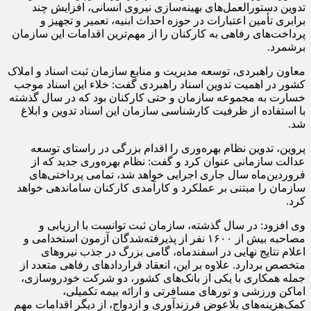
تدوین دستورالعمل‌های بهینه‌سازی نیروی انسانی، افزایش چند
برابری تأمین اعتبارات در حوزه احداث ابنیه، تعمیر و تجهیز و
پرداخت‌های رفاهی به کارکنان را از مهم‌ترین اقدامات این سازمان
برشمرد.
معاون راهبردی، توسعه مدیریت و منابع سازمان ثبت اسناد و املاک
کشور در اهمیت تدوین اسناد راهبردی گفت:
خلاء
این اسناد موجب
خسارت به مجموعه سازمان و حتی کارکنان بود که در سال گذشته
با استفاده از ظرفیت کارشناسی سازمان این اسناد تدوین و ابلاغ
شد.
پروین، تدوین نظام بهره‌وری را اقدام بزرگی در راستای توسعه
عدالت سازمانی عنوان کرد و گفت: نظام بهره‌وری جدید که از
فروردین‌ماه سال جاری اجرایی خواهد شد، تمامی پرداختی‌های
سازمان را مبتنی بر عملکرد و کارآمدی کارکنان ساماندهی خواهد
کرد.
وی افزود: در سال گذشته، سازمان ثبت توانست با ارزیابی و
مصاحبه بیش از ۱۶۰۰ نفر از پذیرفته‌شدگان آزمون استخدامی و
اعلام نتایج نهایی در اسفندماه، گامی بزرگ در جذب نیروهای
متخصص بردارد. علاوه بر این، انعقاد قراردادهای رفاهی متعدد از
جمله همکاری با یکی از بانک‌های کشور، دو شرکت خودروسازی،
اماکن ورزشی و تورهای مسافرتی و ارائه بیمه تکمیلی،
کمک‌هزینه‌های بلاعوض
فرزندآوری
و ازدواج، از دیگر اقدامات مهم