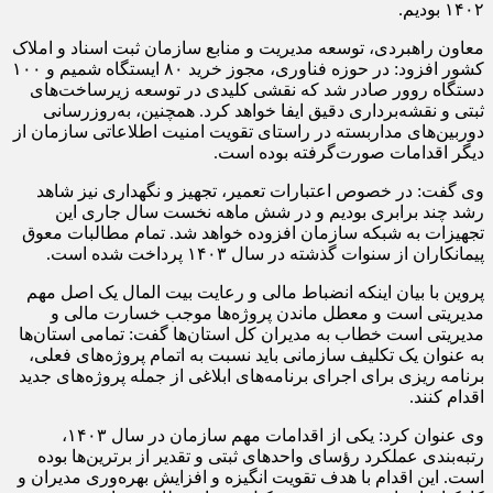
۱۴۰۲ بودیم.
معاون راهبردی، توسعه مدیریت و منابع سازمان ثبت اسناد و املاک
کشور افزود: در حوزه فناوری، مجوز خرید ۸۰ ایستگاه شمیم و ۱۰۰
دستگاه
روور
صادر شد که نقشی کلیدی در توسعه زیرساخت‌های
ثبتی
و نقشه‌برداری دقیق ایفا خواهد کرد. همچنین، به‌روزرسانی
دوربین‌های مداربسته در راستای تقویت امنیت اطلاعاتی سازمان از
دیگر اقدامات صورت‌گرفته بوده است.
وی گفت: در خصوص اعتبارات تعمیر، تجهیز و نگهداری نیز شاهد
رشد چند برابری بودیم و در شش ماهه نخست سال جاری این
تجهیزات به شبکه سازمان افزوده خواهد شد. تمام مطالبات معوق
پیمانکاران از سنوات گذشته در سال ۱۴۰۳ پرداخت شده است.
پروین با بیان اینکه انضباط مالی و رعایت بیت
المال
یک اصل مهم
مدیریتی است و معطل ماندن پروژه‌ها موجب خسارت مالی و
مدیریتی است خطاب به مدیران کل استان‌ها گفت: تمامی استان‌ها
به عنوان یک تکلیف سازمانی باید نسبت به اتمام پروژه‌های فعلی،
برنامه
ریزی
برای اجرای برنامه‌های ابلاغی از جمله پروژه‌های جدید
اقدام کنند.
وی عنوان کرد: یکی از اقدامات مهم سازمان در سال ۱۴۰۳،
رتبه‌بندی عملکرد رؤسای واحدهای
ثبتی
و تقدیر از برترین‌ها بوده
است. این اقدام با هدف تقویت انگیزه و افزایش بهره‌وری مدیران و