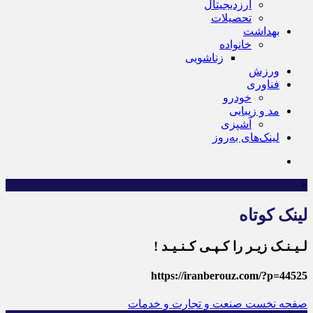
ارزدیجیتال
تحصیلات
بهداشت
خانواده
زناشویی
ورزش
فناوری
خودرو
مد و زیبایی
آشپزی
لینک‌های به‌روز
×
لینک کوتاه
لـیـنـک زیـر را کـپـی کـنـیـد !
https://iranberouz.com/?p=44525
صفحه نخست
صنعت و تجارت و خدمات