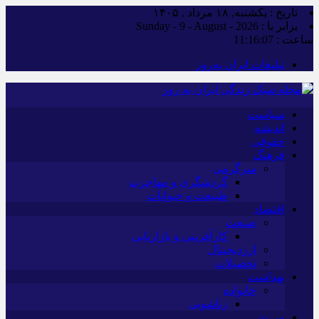
تاریخ : یکشنبه, ۱۸ مرداد , ۱۴۰۵
برابر با : Sunday - 9 - August - 2026
ساعت :
11:16:07
تبلیغات ایران به‌روز
سیاست
اندیشه
حقوقی
فرهنگ
سرگرمی
گردشگری و مهاجرت
طبیعت و حیوانات
اقتصاد
صنعت
کارآفرینی و بازاریابی
ارزدیجیتال
تحصیلات
بهداشت
خانواده
زناشویی
ورزش