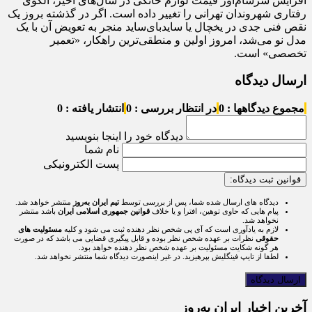
افزایش سرسام‌آور قیمت لوازم خانگی در سال‌های اخیر، الگوی
رفتاری شهروندان تهرانی را تغییر داده است. اگر در گذشته بروز یک
نقص فنی جدی در یخچال یا ساید‌بای‌ساید منجر به تعویض آن با یک
مدل نو می‌شد، امروز اولین و منطقی‌ترین راهکار، «تعمیر
تخصصی» است.
ارسال دیدگاه
مجموع دیدگاهها : 0
در انتظار بررسی : 0
انتشار یافته : 0
دیدگاه خود را اینجا بنویسید
نام شما
پست الکترونیکی
قوانین ثبت دیدگاه:
دیدگاه های ارسال شده شما، پس از بررسی توسط
تیم ایران به‌روز
منتشر خواهد شد.
پیام هایی که حاوی توهین، افترا و یا خلاف
قوانین جمهوری اسلامی ایران
باشد منتشر
نخواهد شد.
لازم به یادآوری است که آی پی شخص نظر دهنده ثبت می شود و کلیه
مسئولیت های
حقوقی
نظرات بر عهده شخص نظر بوده و قابل پیگیری قضایی می باشد که در صورت
هر گونه شکایت مسئولیت بر عهده شخص نظر دهنده خواهد بود.
لطفا از تایپ فینگلیش بپرهیزید. در غیر اینصورت دیدگاه شما منتشر نخواهد شد.
آخرین اخبار ایران به‌روز