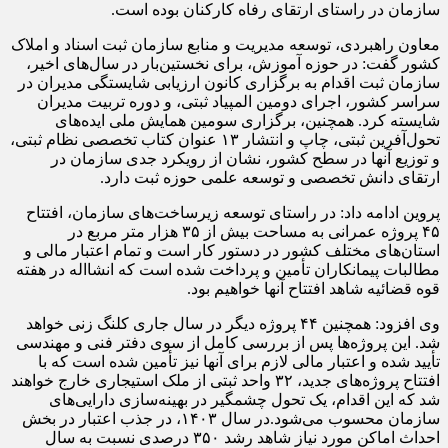
سازمان در راستای ارتقای رفاه کارکنان بوده است.
معاون راهبردی، توسعه مدیریت و منابع سازمان ثبت اسناد و املاک
کشور گفت: در حوزه آموزش، برای نخستین‌بار در سال‌های اخیر،
سازمان ثبت اقدام به برگزاری کانون ارزیابی شایستگی مدیران در
سراسر کشور، اجرای دومین المپیاد
ثبتی
، و دوره تربیت مدیران
شایسته کرد. همچنین، برگزاری سومین همایش ملی ایده‌های
تحول‌آفرین
ثبتی
، چاپ و انتشار ۱۳ عنوان کتاب تخصصی نظام
ثبتی
،
و توزیع آنها در سطح کشور، نشان از رویکرد جدی سازمان در
ارتقای دانش تخصصی و توسعه علمی حوزه ثبت دارد.
پروین ادامه داد: در راستای توسعه زیرساخت‌های سازمان، افتتاح
۴۵ پروژه عمرانی به مساحت بیش از ۳۵ هزار متر مربع در
استان‌های مختلف کشور در دستور کار است و تمام اعتبار مالی و
مطالبات پیمانکاران تأمین و پرداخت شده است که انشااله در هفته
قوه قضائیه شاهد افتتاح آنها خواهیم بود.
وی افزود: همچنین ۴۴ پروژه دیگر در سال جاری کلنگ زنی خواهد
شد. این پروژه‌ها پس از بررسی کامل از سوی دفتر فنی و مهندسی
تأیید شده و اعتبار مالی لازم برای آنها نیز تأمین شده است که با
افتتاح پروژه‌های جدید، ۳۲ واحد
ثبتی
از ملک استیجاری خارج خواهند
شد که این اقدام، یک تحول چشمگیر در بهینه‌سازی دارایی‌های
سازمان محسوب می‌شود.در سال ۱۴۰۳، در جذب اعتبار در بخش
احداث اماکن مورد نیاز شاهد رشد ۳۵۰ درصدی نسبت به سال