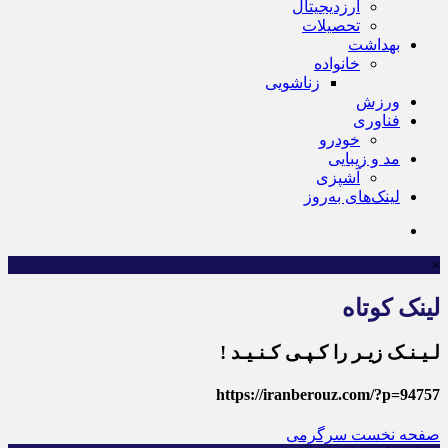
ارزدیجیتال
تحصیلات
بهداشت
خانواده
زناشویی
ورزش
فناوری
خودرو
مد و زیبایی
آشپزی
لینک‌های به‌روز
×
لینک کوتاه
لـیـنـک زیـر را کـپـی کـنـیـد !
https://iranberouz.com/?p=94757
صفحه نخست
سرگرمی