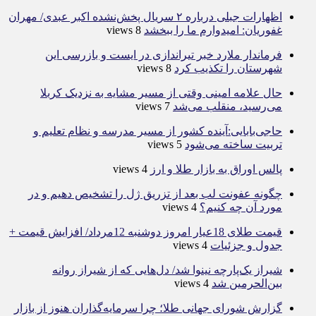
اظهارات جبلی درباره ۲ سریال پخش‌نشده اکبر عبدی/ مهران
غفوریان: امیدوارم ما را ببخشد
8 views
فرماندار ملارد خبر تیراندازی در ایست و بازرسی این
شهرستان را تکذیب کرد
8 views
حال علامه امینی وقتی از مسیر مشایه به نزدیک کربلا
می‌رسید، منقلب می‌شد
7 views
حاجی‌بابایی:آینده کشور از مسیر مدرسه و نظام تعلیم و
تربیت ساخته می‌شود
5 views
پالس اوراق به بازار طلا و ارز
4 views
چگونه عفونت لب بعد از تزریق ژل را تشخیص دهیم و در
مورد آن چه کنیم؟
4 views
قیمت طلای 18عیار امروز دوشنبه 12مرداد/ افزایش قیمت +
جدول و جزئیات
4 views
شیراز یک‌پارچه نینوا شد/ دل‌هایی که از شیراز روانه
بین‌الحرمین شد
4 views
گزارش شورای جهانی طلا؛ چرا سرمایه‌گذاران هنوز از بازار