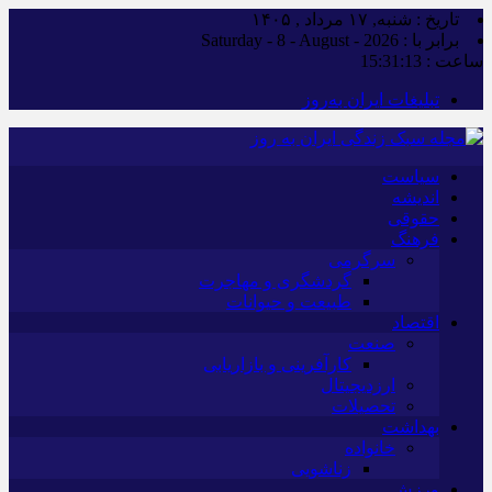
تاریخ : شنبه, ۱۷ مرداد , ۱۴۰۵
برابر با : Saturday - 8 - August - 2026
ساعت :
15:31:15
تبلیغات ایران به‌روز
سیاست
اندیشه
حقوقی
فرهنگ
سرگرمی
گردشگری و مهاجرت
طبیعت و حیوانات
اقتصاد
صنعت
کارآفرینی و بازاریابی
ارزدیجیتال
تحصیلات
بهداشت
خانواده
زناشویی
ورزش