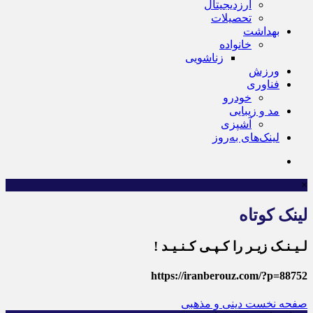
ارزدیجیتال
تحصیلات
بهداشت
خانواده
زناشویی
ورزش
فناوری
خودرو
مد و زیبایی
آشپزی
لینک‌های به‌روز
×
لینک کوتاه
لـیـنـک زیـر را کـپـی کـنـیـد !
https://iranberouz.com/?p=88752
صفحه نخست
دینی و مذهبی