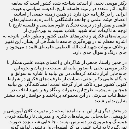
دکتر موسی نجفی از اساتید شناحته شده کشور است که سابقه
تألیف آثار متعدد در زمینه فلسفه تاریخ، اندیشه سیاسی و هویت
ایرانی را در کارنامه خود دارد. در همین زمینه جمعی از اساتید،
اعضای هیئت علمی و جامعه دانشگاهی با اشاره به دستاوردهای
علمی و نقش او در تربیت نخبگان علوم سیاسی و فلسفه تاریخ با
توجه به تاکیدات امام شهید انقلاب نسبت به بهره‌گیری از
سرمایه‌های فکری و ذخیره‌های علمی کشور و بطور خاص باتوجه به
اشاره معظم له در بهره‌گیری جامعه دانشگاهی از ایشان، این تغییر
برخلاف منویات شهید آیت الله العظمی خامنه‌ای قلمداد می‌شود و
جای درنگ و سوال جدی دارد.
در همین راستا، جمعی از شاگردان و اعضای هیئت علمی همکار با
دکتر موسی نجفی با صدور بیانیه‌ای نسبت به زمان و نحوه این
جابه‌جایی ابراز دغدغه کرده‌اند. در این بیانیه با اشاره به سوابق و
جایگاه علمی دکتر نجفی، صیانت از ظرفیت‌های فکری در شرایط
کنونی کشور مورد تاکید قرار گرفته است. امضاکنندگان این بیانیه
همچنین به پیشینه طرح این تغییرات و نگاه رهبر شهید انقلاب در
حفظ ثبات مدیریتی در این مجموعه پرداختند و خواستار توجه بیشتر
به این تدابیر شدند.
در بخش دیگری از این بیانیه آمده است، در مدیریت کلان آموزشی و
پژوهشی، جابه‌جایی سرمایه‌های فکری و مدیریتی تا زمانیکه فردی
همسنگ و هم وزن در دسترس نیست، جابجایی شتاب‌زده صورت
نمی‌گیرد تا به ثبات علمی مراکز لطمه‌ای وارد نشود، لذا هرگونه