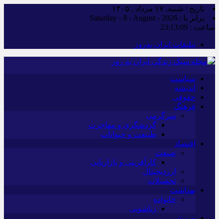
تاریخ : شنبه, ۱۷ مرداد , ۱۴۰۵
برابر با : Saturday - 8 - August - 2026
ساعت :
23:13:09
تبلیغات ایران به‌روز
سیاست
اندیشه
حقوقی
فرهنگ
سرگرمی
گردشگری و مهاجرت
طبیعت و حیوانات
اقتصاد
صنعت
کارآفرینی و بازاریابی
ارزدیجیتال
تحصیلات
بهداشت
خانواده
زناشویی
ورزش