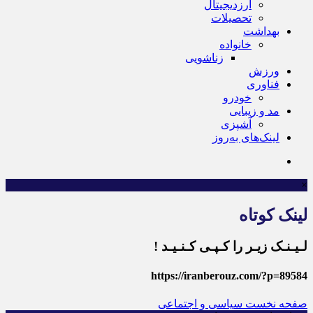
ارزدیجیتال
تحصیلات
بهداشت
خانواده
زناشویی
ورزش
فناوری
خودرو
مد و زیبایی
آشپزی
لینک‌های به‌روز
×
لینک کوتاه
لـیـنـک زیـر را کـپـی کـنـیـد !
https://iranberouz.com/?p=89584
صفحه نخست
سیاسی و اجتماعی