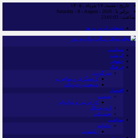
تاریخ : شنبه, ۱۷ مرداد , ۱۴۰۵
برابر با : Saturday - 8 - August - 2026
ساعت :
23:01:03
تبلیغات ایران به‌روز
سیاست
اندیشه
حقوقی
فرهنگ
سرگرمی
گردشگری و مهاجرت
طبیعت و حیوانات
اقتصاد
صنعت
کارآفرینی و بازاریابی
ارزدیجیتال
تحصیلات
بهداشت
خانواده
زناشویی
ورزش