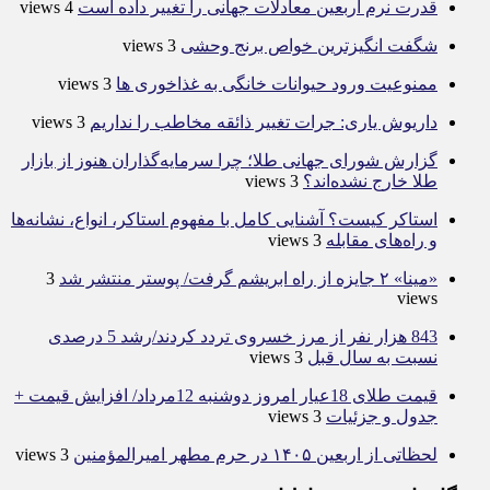
قدرت نرم اربعین معادلات جهانی را تغییر داده است
4 views
شگفت انگیزترین خواص برنج وحشی
3 views
ممنوعیت ورود حیوانات خانگی به غذاخوری ها
3 views
داریوش یاری: جرات تغییر ذائقه مخاطب را نداریم
3 views
گزارش شورای جهانی طلا؛ چرا سرمایه‌گذاران هنوز از بازار
طلا خارج نشده‌اند؟
3 views
استاکر کیست؟ آشنایی کامل با مفهوم استاکر، انواع، نشانه‌ها
و راه‌های مقابله
3 views
«مینا» ۲ جایزه از راه ابریشم گرفت/ پوستر منتشر شد
3
views
843 هزار نفر از مرز خسروی تردد کردند/رشد 5 درصدی
نسبت به سال قبل
3 views
قیمت طلای 18عیار امروز دوشنبه 12مرداد/ افزایش قیمت +
جدول و جزئیات
3 views
لحظاتی از اربعین ۱۴۰۵ در حرم مطهر امیرالمؤمنین
3 views