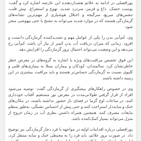
پورافضلی در ادامه به علائم هشداردهنده این عارضه اشاره کرد و گفت:
پوست خشک، داغ و قرمز، سردرد شدید، تهوع و استفراغ، تپش قلب،
تنفس‌های سریع، سرگیجه و اختلال هوشیاری از مهم‌ترین نشانه‌های
گرمازدگی هستند که در موارد شدید می‌تواند به تشنج یا حتی بیهوشی منجر
شود.
وی، کم‌آبی بدن را یکی از عوامل مهم و تشدیدکننده گرمازدگی دانست و
افزود: زمانی که میزان دریافت آب بدن کمتر از نیاز آن باشد، کم‌آبی رخ
می‌دهد و این وضعیت می‌تواند احتمال بروز گرمازدگی را افزایش دهد.
این فوق تخصص مراقبت‌های ویژه با اشاره به گروه‌های در معرض خطر
خاطرنشان کرد: سالمندان، کودکان و بیماران مبتلا به بیماری‌های قلبی و
کلیوی نسبت به گرمازدگی حساس‌تر هستند و باید مراقبت بیشتری در این
زمینه داشته باشند.
وی در خصوص راهکارهای پیشگیری از گرمازدگی گفت: توصیه می‌شود
افراد از قرار گرفتن طولانی‌مدت در معرض نور مستقیم آفتاب خودداری
کنند، در ساعات اوج گرما در فضای باز حضور نداشته باشند، در مکان‌های
خنک و سایه‌دار استراحت کنند و حتی پیش از احساس تشنگی، به‌طور منظم
مایعات مصرف کنند. همچنین همراه داشتن بطری آب در زمان خروج از
منزل می‌تواند بسیار کمک‌کننده باشد.
پورافضلی درباره اقدامات اولیه در مواجهه با فرد دچار گرمازدگی نیز توضیح
داد: در صورت بروز علائم، باید فرد را به محیطی خنک و سایه منتقل کرد،