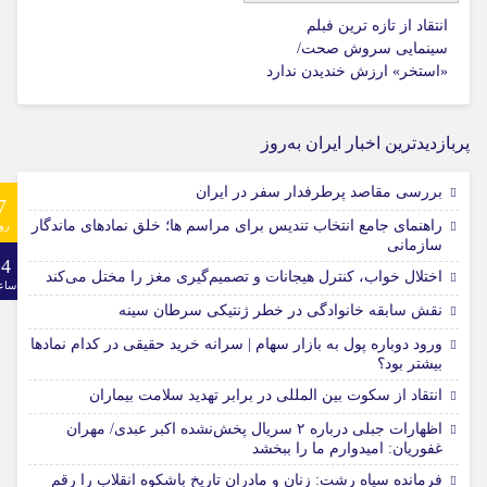
انتقاد از تازه ترین فبلم
سینمایی سروش صحت/
«استخر» ارزش خندیدن ندارد
پربازدیدترین اخبار ایران به‌روز
بررسی مقاصد پرطرفدار سفر در ایران
7
راهنمای جامع انتخاب تندیس برای مراسم ها؛ خلق نمادهای ماندگار
رو
سازمانی
24
اختلال خواب، کنترل هیجانات و تصمیم‌گیری مغز را مختل می‌کند
ساع
نقش سابقه خانوادگی در خطر ژنتیکی سرطان سینه
ورود دوباره پول به بازار سهام | سرانه خرید حقیقی در کدام نماد‌ها
بیشتر بود؟
انتقاد از سکوت بین المللی در برابر تهدید سلامت بیماران
اظهارات جبلی درباره ۲ سریال پخش‌نشده اکبر عبدی/ مهران
غفوریان: امیدوارم ما را ببخشد
فرمانده سپاه رشت: زنان و مادران تاریخ باشکوه انقلاب را رقم