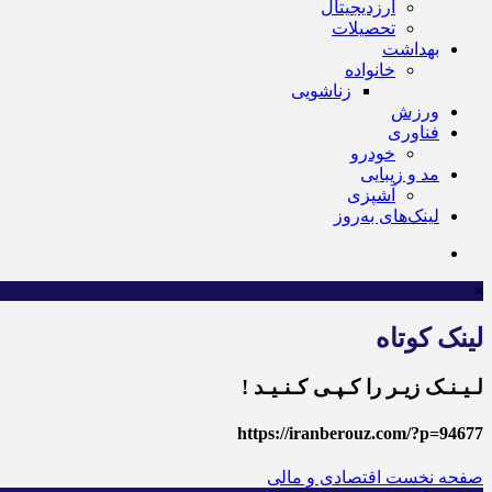
ارزدیجیتال
تحصیلات
بهداشت
خانواده
زناشویی
ورزش
فناوری
خودرو
مد و زیبایی
آشپزی
لینک‌های به‌روز
×
لینک کوتاه
لـیـنـک زیـر را کـپـی کـنـیـد !
https://iranberouz.com/?p=94677
صفحه نخست
اقتصادی و مالی