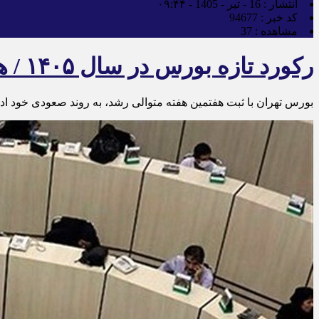
انتشار :
16 - تیر - 1405 - ۰۹:۴۴
کد خبر :
94677
مشاهده :
37
رکورد تازه بورس در سال ۱۴۰۵ / هفتمین هفته رشد متوالی به ثبت رسید
بورس تهران با ثبت هفتمین هفته متوالی رشد، به روند صعودی خود ادام