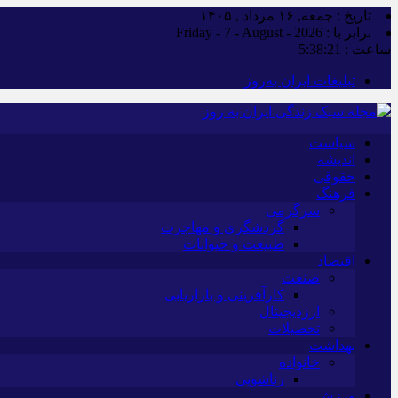
تاریخ : جمعه, ۱۶ مرداد , ۱۴۰۵
برابر با : Friday - 7 - August - 2026
ساعت :
5:38:22
تبلیغات ایران به‌روز
سیاست
اندیشه
حقوقی
فرهنگ
سرگرمی
گردشگری و مهاجرت
طبیعت و حیوانات
اقتصاد
صنعت
کارآفرینی و بازاریابی
ارزدیجیتال
تحصیلات
بهداشت
خانواده
زناشویی
ورزش