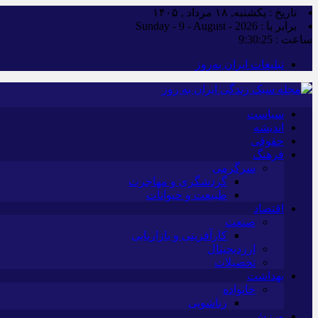
تاریخ : یکشنبه, ۱۸ مرداد , ۱۴۰۵
برابر با : Sunday - 9 - August - 2026
ساعت :
9:30:26
تبلیغات ایران به‌روز
سیاست
اندیشه
حقوقی
فرهنگ
سرگرمی
گردشگری و مهاجرت
طبیعت و حیوانات
اقتصاد
صنعت
کارآفرینی و بازاریابی
ارزدیجیتال
تحصیلات
بهداشت
خانواده
زناشویی
ورزش