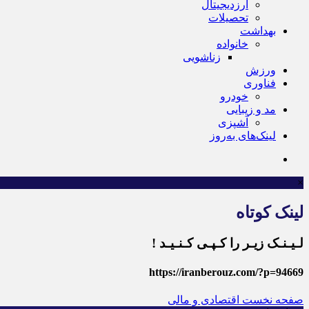
ارزدیجیتال
تحصیلات
بهداشت
خانواده
زناشویی
ورزش
فناوری
خودرو
مد و زیبایی
آشپزی
لینک‌های به‌روز
×
لینک کوتاه
لـیـنـک زیـر را کـپـی کـنـیـد !
https://iranberouz.com/?p=94669
صفحه نخست
اقتصادی و مالی