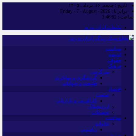
تاریخ : جمعه, ۱۶ مرداد , ۱۴۰۵
برابر با : Friday - 7 - August - 2026
ساعت :
3:46:53
تبلیغات ایران به‌روز
سیاست
اندیشه
حقوقی
فرهنگ
سرگرمی
گردشگری و مهاجرت
طبیعت و حیوانات
اقتصاد
صنعت
کارآفرینی و بازاریابی
ارزدیجیتال
تحصیلات
بهداشت
خانواده
زناشویی
ورزش