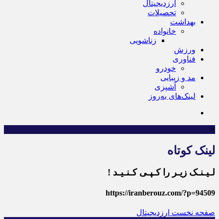
ارزدیجیتال
تحصیلات
بهداشت
خانواده
زناشویی
ورزش
فناوری
خودرو
مد و زیبایی
آشپزی
لینک‌های به‌روز
×
لینک کوتاه
لـیـنـک زیـر را کـپـی کـنـیـد !
https://iranberouz.com/?p=94509
صفحه نخست
ارزدیجیتال