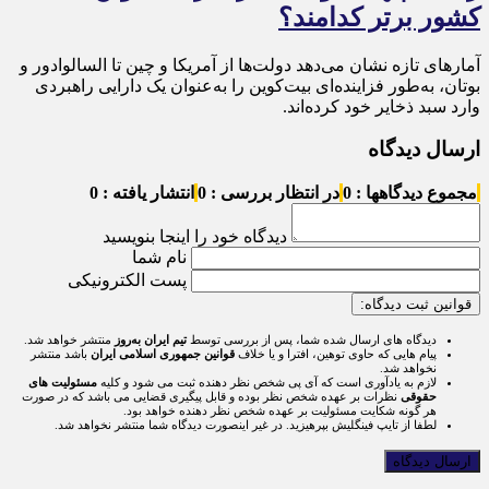
کشور برتر کدامند؟
آمارهای تازه نشان می‌دهد دولت‌ها از آمریکا و چین تا السالوادور و
بوتان، به‌طور فزاینده‌ای بیت‌کوین را به‌عنوان یک دارایی راهبردی
وارد سبد ذخایر خود کرده‌اند.
ارسال دیدگاه
مجموع دیدگاهها : 0
در انتظار بررسی : 0
انتشار یافته : 0
دیدگاه خود را اینجا بنویسید
نام شما
پست الکترونیکی
قوانین ثبت دیدگاه:
دیدگاه های ارسال شده شما، پس از بررسی توسط
تیم ایران به‌روز
منتشر خواهد شد.
پیام هایی که حاوی توهین، افترا و یا خلاف
قوانین جمهوری اسلامی ایران
باشد منتشر
نخواهد شد.
لازم به یادآوری است که آی پی شخص نظر دهنده ثبت می شود و کلیه
مسئولیت های
حقوقی
نظرات بر عهده شخص نظر بوده و قابل پیگیری قضایی می باشد که در صورت
هر گونه شکایت مسئولیت بر عهده شخص نظر دهنده خواهد بود.
لطفا از تایپ فینگلیش بپرهیزید. در غیر اینصورت دیدگاه شما منتشر نخواهد شد.