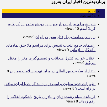
پربازدیدترین اخبار ایران به‌روز
7
روز
24
ساعت
شب شهدای میناب در اربعین/ پدر دو شهید: من از کربلا به
کربلا آمدم
10 views
بررسی مقاصد پرطرفدار سفر در ایران
9 views
راهنمای جامع انتخاب تندیس برای مراسم ها؛ خلق نمادهای
ماندگار سازمانی
9 views
اختلال خواب، کنترل هیجانات و تصمیم‌گیری مغز را مختل
می‌کند
9 views
انتقاد از سکوت بین المللی در برابر تهدید سلامت بیماران
8
views
اظهارات جدید معاون ترامپ درباره مذاکرات با ایران/ توافق
در راه است؟
8 views
فرمانده سپاه رشت: زنان و مادران تاریخ باشکوه انقلاب را
رقم زده‌اند
8 views