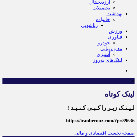
ارزدیجیتال
تحصیلات
بهداشت
خانواده
زناشویی
ورزش
فناوری
خودرو
مد و زیبایی
آشپزی
لینک‌های به‌روز
×
لینک کوتاه
لـیـنـک زیـر را کـپـی کـنـیـد !
https://iranberouz.com/?p=89636
صفحه نخست
اقتصادی و مالی