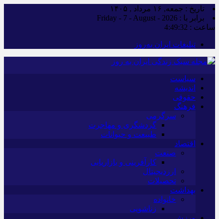
تاریخ : جمعه, ۱۶ مرداد , ۱۴۰۵
برابر با : Friday - 7 - August - 2026
ساعت :
4:49:33
تبلیغات ایران به‌روز
سیاست
اندیشه
حقوقی
فرهنگ
سرگرمی
گردشگری و مهاجرت
طبیعت و حیوانات
اقتصاد
صنعت
کارآفرینی و بازاریابی
ارزدیجیتال
تحصیلات
بهداشت
خانواده
زناشویی
ورزش