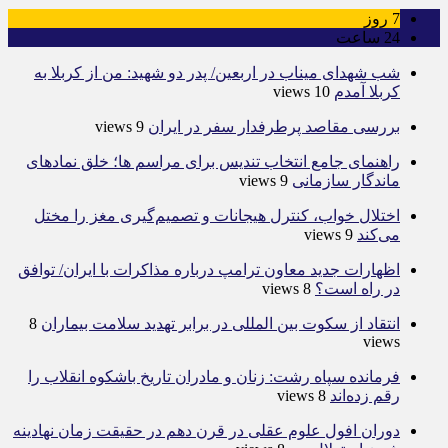
7
روز
24
ساعت
شب شهدای میناب در اربعین/ پدر دو شهید: من از کربلا به
کربلا آمدم
10 views
بررسی مقاصد پرطرفدار سفر در ایران
9 views
راهنمای جامع انتخاب تندیس برای مراسم ها؛ خلق نمادهای
ماندگار سازمانی
9 views
اختلال خواب، کنترل هیجانات و تصمیم‌گیری مغز را مختل
می‌کند
9 views
اظهارات جدید معاون ترامپ درباره مذاکرات با ایران/ توافق
در راه است؟
8 views
انتقاد از سکوت بین المللی در برابر تهدید سلامت بیماران
8
views
فرمانده سپاه رشت: زنان و مادران تاریخ باشکوه انقلاب را
رقم زده‌اند
8 views
دوران افول علوم عقلی در قرن دهم در حقیقت زمان نهادینه