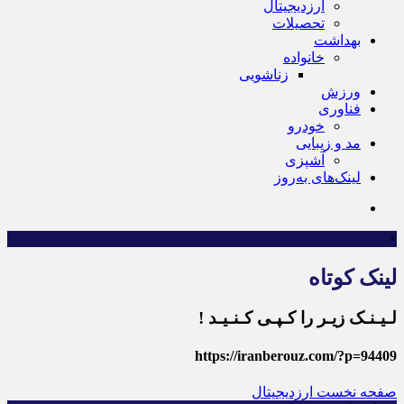
ارزدیجیتال
تحصیلات
بهداشت
خانواده
زناشویی
ورزش
فناوری
خودرو
مد و زیبایی
آشپزی
لینک‌های به‌روز
×
لینک کوتاه
لـیـنـک زیـر را کـپـی کـنـیـد !
https://iranberouz.com/?p=94409
صفحه نخست
ارزدیجیتال