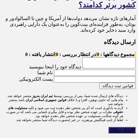
کشور برتر کدامند؟
آمارهای تازه نشان می‌دهد دولت‌ها از آمریکا و چین تا السالوادور و
بوتان، به‌طور فزاینده‌ای بیت‌کوین را به‌عنوان یک دارایی راهبردی
وارد سبد ذخایر خود کرده‌اند.
ارسال دیدگاه
مجموع دیدگاهها : 0
در انتظار بررسی : 0
انتشار یافته : 0
دیدگاه خود را اینجا بنویسید
نام شما
پست الکترونیکی
قوانین ثبت دیدگاه:
دیدگاه های ارسال شده شما، پس از بررسی توسط
تیم ایران به‌روز
منتشر خواهد شد.
پیام هایی که حاوی توهین، افترا و یا خلاف
قوانین جمهوری اسلامی ایران
باشد منتشر
نخواهد شد.
لازم به یادآوری است که آی پی شخص نظر دهنده ثبت می شود و کلیه
مسئولیت های
حقوقی
نظرات بر عهده شخص نظر بوده و قابل پیگیری قضایی می باشد که در صورت
هر گونه شکایت مسئولیت بر عهده شخص نظر دهنده خواهد بود.
لطفا از تایپ فینگلیش بپرهیزید. در غیر اینصورت دیدگاه شما منتشر نخواهد شد.