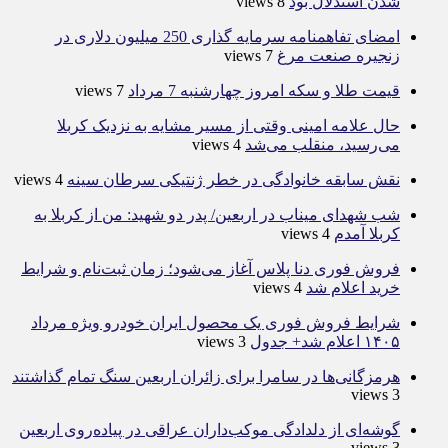
شدن استدلال بود
8 views
امضای تفاهمنامه سرمایه گذاری 250 میلیون دلاری در
زنجیره صنعت مرغ
7 views
قیمت طلا و سکه امروز چهارشنبه 7 مرداد
7 views
حال علامه امینی وقتی از مسیر مشایه به نزدیک کربلا
می‌رسید، منقلب می‌شد
4 views
نقش سابقه خانوادگی در خطر ژنتیکی سرطان سینه
4 views
شب شهدای میناب در اربعین/ پدر دو شهید: من از کربلا به
کربلا آمدم
4 views
فروش فوری دنا پلاس آغاز می‌شود؛ زمان ثبت‌نام و شرایط
خرید اعلام شد
4 views
شرایط فروش فوری یک محصول ایران خودرو ویژه مرداد
۱۴۰۵ اعلام شد+ جدول
3 views
هرمزگانی‌ها در سامرا برای زائران اربعین سنگ تمام گذاشتند
3 views
گوشه‌ای از دلدادگی موکب‌داران عراقی در پیاده‌روی اربعین
3 views