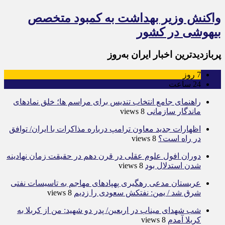
واکنش وزیر بهداشت به کمبود متخصص
بیهوشی‌ در کشور
پربازدیدترین اخبار ایران به‌روز
7
روز
24
ساعت
راهنمای جامع انتخاب تندیس برای مراسم ها؛ خلق نمادهای
ماندگار سازمانی
8 views
اظهارات جدید معاون ترامپ درباره مذاکرات با ایران/ توافق
در راه است؟
8 views
دوران افول علوم عقلی در قرن دهم در حقیقت زمان نهادینه
شدن استدلال بود
8 views
عربستان مدعی رهگیری پهپادهای مهاجم به تاسیسات نفتی
شرق شد / یمن: نفتکش سعودی را زدیم
8 views
شب شهدای میناب در اربعین/ پدر دو شهید: من از کربلا به
کربلا آمدم
8 views