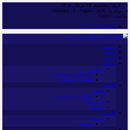
تاریخ : پنجشنبه, ۱۵ مرداد , ۱۴۰۵
برابر با : Thursday - 6 - August - 2026
ساعت :
7:10:58
تبلیغات ایران به‌روز
سیاست
اندیشه
حقوقی
فرهنگ
سرگرمی
گردشگری و مهاجرت
طبیعت و حیوانات
اقتصاد
صنعت
کارآفرینی و بازاریابی
ارزدیجیتال
تحصیلات
بهداشت
خانواده
زناشویی
ورزش