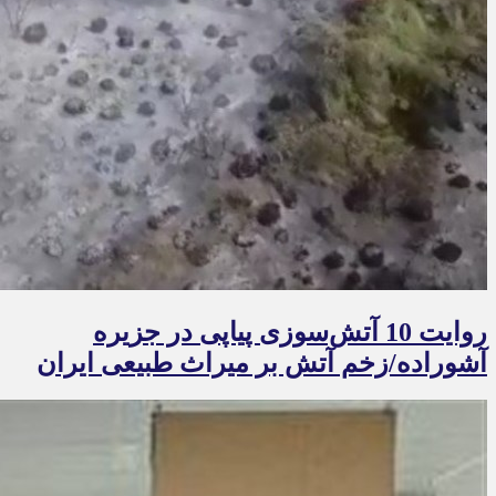
روایت 10 آتش‌سوزی پیاپی در جزیره
آشوراده/زخم آتش بر ‌میراث طبیعی ایران