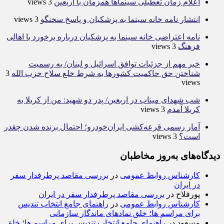
اعلام زمان تعطیلی سینماها همزمان با اربعین
3 views
انتشار نامه خانه سینما به پزشکیان و پاسخ سخنگو
3 views
نامه اعتراضی خانه سینما به پزشکیان درباره برخورد با اهالی
فرهنگ
3 views
خبر مهم از جزئیات توافق اسرائیل و لبنان/ به رسمیت
شناختن حق حاکمیت کشور‌ها به شرط خلع سلاح حزب الله
3
views
شب شهدای میناب در اربعین/ پدر دو شهید: من از کربلا به
کربلا آمدم
3 views
آمار رسمی قرعه‌کشی ایران‌خودرو؛ احتمال برنده شدن چقدر
است؟
3 views
دیدگاه‌های به‌روز مخاطبان
کارشناس روابط عمومی
در
بررسی مقاصد پرطرفدار سفر
در ایران
پورفلاح
در
بررسی مقاصد پرطرفدار سفر در ایران
کارشناس روابط عمومی
در
راهنمای جامع انتخاب تندیس
برای مراسم ها؛ خلق نمادهای ماندگار سازمانی
مسعود
در
راهنمای جامع انتخاب تندیس برای مراسم ها؛ خلق