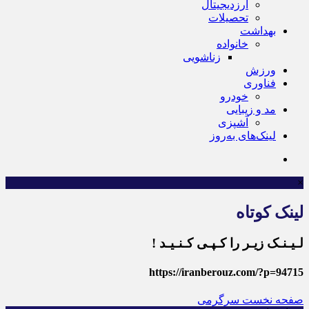
ارزدیجیتال
تحصیلات
بهداشت
خانواده
زناشویی
ورزش
فناوری
خودرو
مد و زیبایی
آشپزی
لینک‌های به‌روز
×
لینک کوتاه
لـیـنـک زیـر را کـپـی کـنـیـد !
https://iranberouz.com/?p=94715
صفحه نخست
سرگرمی