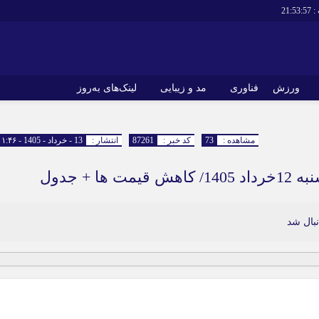
:
21:53:58
ورزش
فناوری
مد و زیبایی
لینک‌های به‌روز
مشاهده :
73
کد خبر :
87261
انتشار :
13 - خرداد - 1405 - ۰۱:۴۶
 + جدول
بال شد