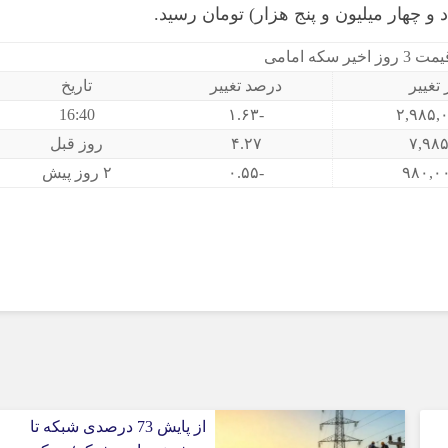
خیر سکه امامی
 تغییر
درصد تغییر
تاریخ
16:40
-۱.۶۳
۷,۹۸
۴.۲۷
روز قبل
-۰.۵۵
۲ روز پیش
از پایش 73 درصدی شبکه تا