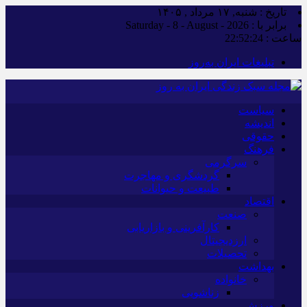
تاریخ : شنبه, ۱۷ مرداد , ۱۴۰۵
برابر با : Saturday - 8 - August - 2026
ساعت :
22:52:25
تبلیغات ایران به‌روز
سیاست
اندیشه
حقوقی
فرهنگ
سرگرمی
گردشگری و مهاجرت
طبیعت و حیوانات
اقتصاد
صنعت
کارآفرینی و بازاریابی
ارزدیجیتال
تحصیلات
بهداشت
خانواده
زناشویی
ورزش