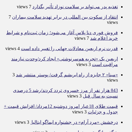
تغذیه پدر می‌تواند بر سلامت نوزاد تأثیر بگذارد
7 views
انتقاد از سکوت بین المللی در برابر تهدید سلامت بیماران
7
views
فروش فوری دنا پلاس آغاز می‌شود؛ زمان ثبت‌نام و شرایط
خرید اعلام شد
7 views
قدرت نرم اربعین معادلات جهانی را تغییر داده است
4 views
اربعین یک «تجربه هم‌سرنوشتی» ایجاد کرد/وحدت نیازمند
مراقبت است
3 views
«مینا» ۲ جایزه از راه ابریشم گرفت/ پوستر منتشر شد
3
views
843 هزار نفر از مرز خسروی تردد کردند/رشد 5 درصدی
نسبت به سال قبل
3 views
قیمت طلای 18عیار امروز دوشنبه 12مرداد/ افزایش قیمت +
جدول و جزئیات
3 views
درخشش «مرد آرام» در جشنواره ایماگو ایتالیا
3 views