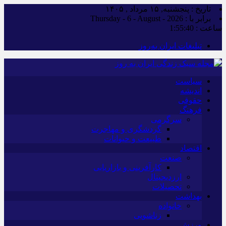
تاریخ : پنجشنبه, ۱۵ مرداد , ۱۴۰۵
برابر با : Thursday - 6 - August - 2026
ساعت :
1:55:40
تبلیغات ایران به‌روز
سیاست
اندیشه
حقوقی
فرهنگ
سرگرمی
گردشگری و مهاجرت
طبیعت و حیوانات
اقتصاد
صنعت
کارآفرینی و بازاریابی
ارزدیجیتال
تحصیلات
بهداشت
خانواده
زناشویی
ورزش