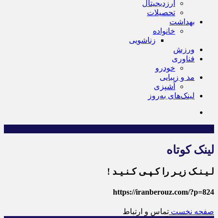
ارزدیجیتال
تحصیلات
بهداشت
خانواده
زناشویی
ورزش
فناوری
خودرو
مد و زیبایی
آشپزی
لینک‌های به‌روز
×
لینک کوتاه
لـیـنـک زیـر را کـپـی کـنـیـد !
https://iranberouz.com/?p=824
صفحه نخست
تماس و ارتباط