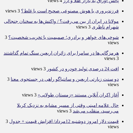
پالس اوراق به بازار طلا و ارز
4 views
فرزندپروری با هوش مصنوعی صحیح است یا غلط؟
3 views
مولانا در ایران از بین می‌رفت؟ / واکنش‌ها به سخنان جنجالی
شهرام ناظری
3 views
شوخی‌های خواهر و برادری؛ صمیمیت یا تخریب شخصیت؟
3
views
هرمزگانی‌ها در سامرا برای زائران اربعین سنگ تمام گذاشتند
3 views
افت 24 درصدی تولید خودرو در کشور
3 views
دو سنت زیارتی اربعین و سانتیاگو راهی در جستجوی معنا
3
views
آغاز اکران آنلاین مستند «زمستان طولانی»
3 views
حال علامه امینی وقتی از مسیر مشایه به نزدیک کربلا
می‌رسید، منقلب می‌شد
3 views
قیمت دلار امروز دوشنبه 12مرداد/ افزایش قیمت + جدول
3
views