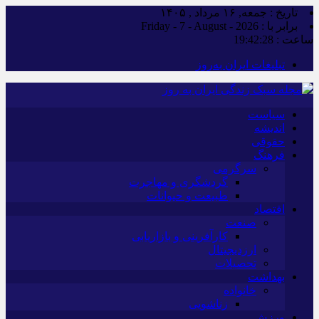
تاریخ : جمعه, ۱۶ مرداد , ۱۴۰۵
برابر با : Friday - 7 - August - 2026
ساعت :
19:42:28
تبلیغات ایران به‌روز
سیاست
اندیشه
حقوقی
فرهنگ
سرگرمی
گردشگری و مهاجرت
طبیعت و حیوانات
اقتصاد
صنعت
کارآفرینی و بازاریابی
ارزدیجیتال
تحصیلات
بهداشت
خانواده
زناشویی
ورزش