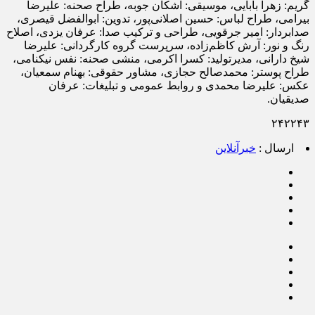
گریم: زهرا بابایی، موسیقی: اشکان جوبه، طراح صحنه: علیرضا
بیرامی، طراح لباس: حسین اصلانی‌پور، تدوین: ابوالفضل قیصری،
صدابردار: امیر جرقویی، طراحی و ترکیب صدا: عرفان یزدی، اصلاح
رنگ و نور: آرش کاظم‌زاده، سرپرست گروه کارگردانی: علیرضا
شیخ دارانی، مدیرتولید: کسرا اکرمی، منشی صحنه: نفس نیکنامی،
طراح پوستر: محمدصالح حجازی، مشاور حقوقی: بهنام سمعیان،
عکس: علیرضا محمدی و روابط عمومی و تبلیغات: عرفان
صدیقیان.
۲۴۲۲۴۳
ارسال :
خبرآنلاین