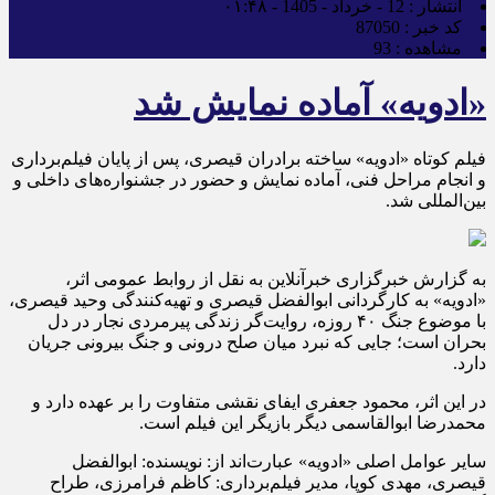
انتشار :
12 - خرداد - 1405 - ۰۱:۴۸
کد خبر :
87050
مشاهده :
93
«ادویه» آماده نمایش شد
فیلم کوتاه «ادویه» ساخته برادران قیصری، پس از پایان فیلم‌برداری
و انجام مراحل فنی، آماده نمایش و حضور در جشنواره‌های داخلی و
بین‌المللی شد.
به گزارش خبرگزاری خبرآنلاین به نقل از روابط عمومی اثر،
«ادویه» به کارگردانی ابوالفضل قیصری و تهیه‌کنندگی وحید قیصری،
با موضوع جنگ ۴۰ روزه، روایت‌گر زندگی پیرمردی نجار در دل
بحران است؛ جایی که نبرد میان صلح درونی و جنگ بیرونی جریان
دارد.
در این اثر، محمود جعفری ایفای نقشی متفاوت را بر عهده دارد و
محمدرضا ابوالقاسمی دیگر بازیگر این فیلم است.
سایر عوامل اصلی «ادویه» عبارت‌اند از: نویسنده: ابوالفضل
قیصری، مهدی کوپا، مدیر فیلم‌برداری: کاظم فرامرزی، طراح