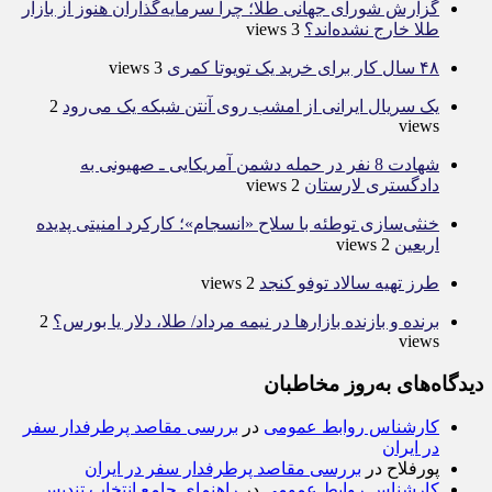
گزارش شورای جهانی طلا؛ چرا سرمایه‌گذاران هنوز از بازار
طلا خارج نشده‌اند؟
3 views
۴۸ سال کار برای خرید یک تویوتا کمری
3 views
یک سریال ایرانی از امشب روی آنتن شبکه یک می‌رود
2
views
شهادت 8 نفر در حمله دشمن آمریکایی ـ صهیونی‌ به
دادگستری لارستان
2 views
خنثی‌سازی توطئه با سلاح «انسجام»؛ کارکرد امنیتی پدیده
اربعین
2 views
طرز تهیه سالاد توفو کنجد
2 views
برنده‌ و بازنده بازارها در نیمه مرداد/ طلا، دلار یا بورس؟
2
views
دیدگاه‌های به‌روز مخاطبان
کارشناس روابط عمومی
در
بررسی مقاصد پرطرفدار سفر
در ایران
پورفلاح
در
بررسی مقاصد پرطرفدار سفر در ایران
کارشناس روابط عمومی
در
راهنمای جامع انتخاب تندیس