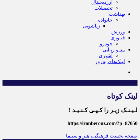
ارزدیجیتال
تحصیلات
بهداشت
خانواده
زناشویی
ورزش
فناوری
خودرو
مد و زیبایی
آشپزی
لینک‌های به‌روز
×
لینک کوتاه
لـیـنـک زیـر را کـپـی کـنـیـد !
https://iranberouz.com/?p=87050
صفحه نخست
فرهنگی، هنر و سینما