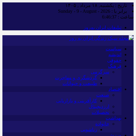
تاریخ : یکشنبه, ۱۸ مرداد , ۱۴۰۵
برابر با : Sunday - 9 - August - 2026
ساعت :
6:46:38
تبلیغات ایران به‌روز
سیاست
اندیشه
حقوقی
فرهنگ
سرگرمی
گردشگری و مهاجرت
طبیعت و حیوانات
اقتصاد
صنعت
کارآفرینی و بازاریابی
ارزدیجیتال
تحصیلات
بهداشت
خانواده
زناشویی
ورزش