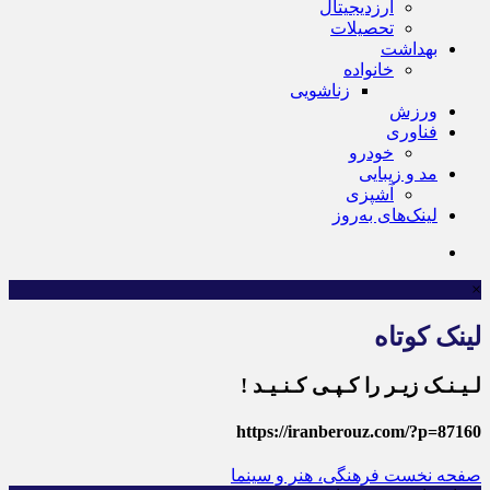
ارزدیجیتال
تحصیلات
بهداشت
خانواده
زناشویی
ورزش
فناوری
خودرو
مد و زیبایی
آشپزی
لینک‌های به‌روز
×
لینک کوتاه
لـیـنـک زیـر را کـپـی کـنـیـد !
https://iranberouz.com/?p=87160
صفحه نخست
فرهنگی، هنر و سینما