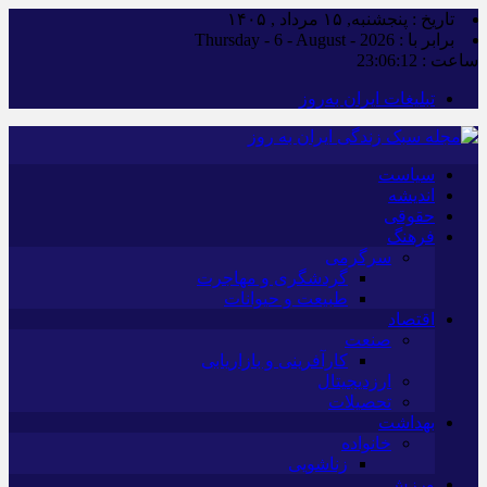
تاریخ : پنجشنبه, ۱۵ مرداد , ۱۴۰۵
برابر با : Thursday - 6 - August - 2026
ساعت :
23:06:13
تبلیغات ایران به‌روز
سیاست
اندیشه
حقوقی
فرهنگ
سرگرمی
گردشگری و مهاجرت
طبیعت و حیوانات
اقتصاد
صنعت
کارآفرینی و بازاریابی
ارزدیجیتال
تحصیلات
بهداشت
خانواده
زناشویی
ورزش