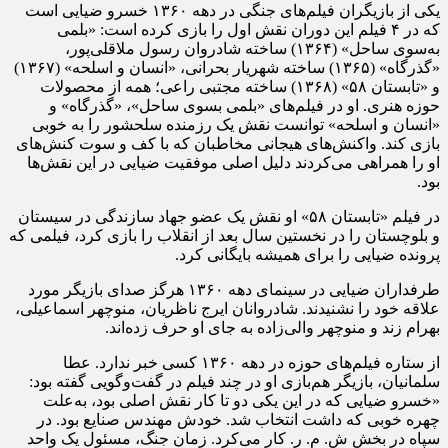
یکی از بازیگران فیلم‌های جنگی در دهه ۱۳۶۰ خسرو ضیایی است
که در ۴ فیلم این دوران نقش اول را بازی کرده است: «بلمی
به‌سوی ساحل» (۱۳۶۴) ساخته شادروان رسول ملاقلی‌پور،
«گذرگاه» (۱۳۶۵) ساخته شهریار بحرانی، «انسان و اسلحه» (۱۳۶۷)
و «تابستان ۵۸» (۱۳۶۸) ساخته مجتبی راعی؛ همه از محصولات
حوزه هنری. او در فیلم‌های «بلمی بسوی ساحل»، «گذرگاه» و
«انسان و اسلحه» توانست نقش یک رزمنده سلحشور را به خوبی
بازی کند. واکنش‌های هیجانی مخاطبان که با کف و سوت کنش‌های
او را همراهی می‌کردند دلیل اصلی موفقیت ضیایی در این نقش‌ها
بود.
در فیلم «تابستان ۵۸» او نقش یک عضو جهاد سازندگی در سیستان
و بلوچستان را در نخستین سال بعد از انقلاب را بازی کرد، فیلمی که
پرونده ضیایی را برای همیشه بایگانی کرد.
طرفداران ضیایی در سینمای دهه ۱۳۶۰ هرگز صدای بازیگر مورد
علاقه خود را نشنیدند. شادروانان ایرج ناظریان، منوچهر اسماعیلی،
بهرام زند و منوچهر والی‌زاده به جای او حرف زده‌اند.
از ستاره فیلم‌های حوزه در دهه ۱۳۶۰ کسی خبر ندارد. عطا
سلمانیان، بازیگر هم‌بازی او در چند فیلم در گفت‌وگویی گفته بود:
«خسرو ضیایی که در این یکی دو تا کار نقش اصلی بود، به‌علت
چهره خوبی که داشت انتخاب شد. خودش مهندس صنایع بود. در
سپاه در بخش ش. م. ر. کار می‌کرد. زمان جنگ، مسئول یک واحد