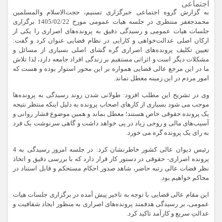
اجتماعی
به گزارش گروه اجتماعی خبرگزاری تسنیم، حجت‌الاسلام والمسلمین
محمدجعفر منتظری در جلسه هیات عمومی مورخ 1405/02/22 برگزاری
جلسات هیات عمومی و رسیدگی دقیق به پرونده‌های اصراری را یکی از
ارکان اصلی عدالت‌خواهی و کارایی در نظام قضایی عنوان کرد و گفت:
تعیین تکلیف پرونده‌های اصراری گره گشای اصلی بسیاری از مسائل و
مشکلات دیگر است و اثراتی مستقیم بر زندگی افراد جامعه دارد، لذا تلاش
ما در این مرجع عالی قضایی همواره بر این محور استوار بوده و هست که
امور مردم در این زمینه معطل نماند.
وی در تشریح این مطلب افزود: طولانی شدن روند رسیدگی به پرونده‌ها
موجب می شود بسیاری از کارهای اصحاب پرونده به دلیل اینکه منتظر نتیجه
یک پرونده حقوقی خاص هستند؛ معطل بماند و همین موضوع فشار روانی و
آسیب‌های مالی و روحی زیاد در پی خواهد داشت و گاهی سرنوشت یک فرد
به رای یک پرونده گره می خورد.
رئیس دیوان عالی کشور خاطرنشان کرد: در جلسه امروز رسیدگی به 4
پرونده اصراری- حقوقی در دستور کار قرار دارد که با بررسی دقیق و اتخاذ
نظر قضات عالی رتبه حاضر، شاهد صدور احکام مستحکم و قابل استناد در
محاکم خواهیم بود.
این مقام عالی قضایی با توجه به تاخیر پیش آمده در برگزاری جلسات هیات
عمومی، بر رسیدگی هدفمند پرونده‌های اصراری به منظور ایجاد شفافیت و
عدالتِ سریع و کارآمد تاکید کرد.