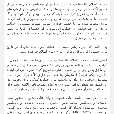
حجت الاسلام والمسلمین در بخش دیگری از سخنانش ضمن قدردانی از
حضور آگاهانه مردم در میادین شهرها در دفاع از ارزش ها و آرمان های
انقلاب اسلامی تصریح کرد: همانگونه که رهبر شهید و دیگر شهدای جنگ
تحمیلی با جان‌فشانی خود زمینه تداوم و پایداری کشور را فراهم کردند،
مردم مبعوث شده نیز با حضور خود در میادین شهرها مهم‌ترین رسالت
تاریخی را رقم خواهند زد؛ خداوند این ملت را که حقیقتا در تاریخ بی نظیر
هستند، برای صیانت از اسلام و قرآن محفوظ بدارد و به ما در خدمتگزاری
صادقانه به ایشان توفیق دهد.
وی ادامه داد: خون رهبر شهید ما، همانند خون سیدالشهدا، در تاریخ
می‌درخشد و آثار و برکاتی فراوان برای دنیای اسلام خواهد داشت.
گفتنی است، حجت الاسلام والمسلمین در ابتدای جلسه هیات عمومی با
گرامیداشت 23 ذی القعده روز زیارتی مخصوص حضرت علی ابن موسی
الرضا (ع) به روایتی از آن حضرت اشاره و تصریح کرد: حضرت می فرمایند:«
إِذَا نَزَلَتْ بِكُمْ شَدِیدَةٌ فَاسْتَعِینُوا بِنَا عَلَى اَللَّهِ عَزَّ وَ جَلَّ» هرگاه برای شما
پیشامد و سختی روی داد، به‌ واسطه ما از خداوند کمک و یاری بجویید، لذا
این کشور نیز متعلق به اهل بیت(ع) و به ویژه حضرت ثامن الائمه است و ان
شاء الله در پناه آن حضرت سختی ها ‌‌و مشکلات را پشت سر خواهد گذاشت.
شایان ذکر است، جلسه هیات عمومی دیوان عالی کشور با حضور حجت
الاسلام والمسلمین محمدجعفر منتظری، حجت الاسلام والمسلمین
موسوی، نماینده دادستان کل کشور و قضات عالی رتبه دیوان عالی کشور
روز سه شنبه 1405/02/22 برگزار و به 4 فقره پرونده های اصراری- حقوقی