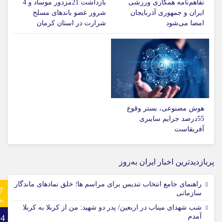
تفاهم‌نامه همکاری ورزشی
بازداشت 21مزدور موساد و 4
ایران و جمهوری آذربایجان
شرور عضو باندهای مسلح
امضا می‌شود
شرارت در استان کرمان
هوش مصنوعی، بستر وقوع
55درصد جرایم سایبری
آفریقاست
پربازدیدترین اخبار ایران به‌روز
راهنمای جامع انتخاب تندیس برای مراسم ها؛ خلق نمادهای ماندگار
7
سازمانی
رو
شب شهدای میناب در اربعین/ پدر دو شهید: من از کربلا به کربلا
آمدم
24