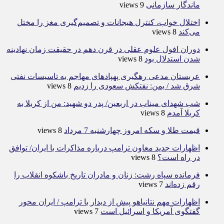
ماندگار سازمانی
9 views
اختلال خواب، کنترل هیجانات و تصمیم‌گیری مغز را مختل
می‌کند
8 views
دوران افول علوم عقلی در قرن دهم در حقیقت زمان نهادینه
شدن استدلال بود
8 views
عربستان مدعی رهگیری پهپادهای مهاجم به تاسیسات نفتی
شرق شد / یمن: نفتکش سعودی را زدیم
8 views
شب شهدای میناب در اربعین/ پدر دو شهید: من از کربلا به
کربلا آمدم
8 views
قیمت طلا و سکه امروز چهارشنبه 7 مرداد
8 views
اظهارات جدید معاون ترامپ درباره مذاکرات با ایران/ توافق
در راه است؟
8 views
فرمانده سپاه رشت: زنان و مادران تاریخ باشکوه انقلاب را
رقم زده‌اند
7 views
اظهارات مهم نتانیاهو پیش از دیدار با ترامپ / ایران محور
گفتگوی آمریکا و اسرائیل است
7 views