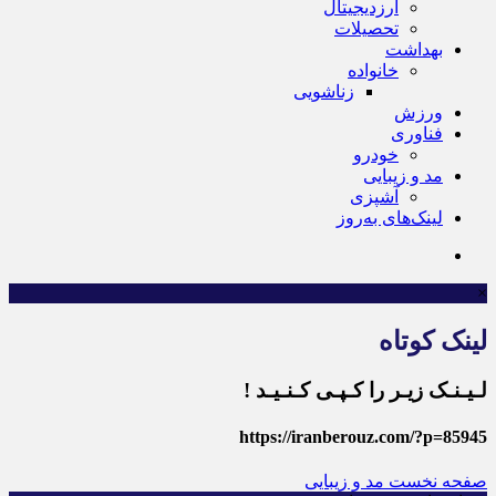
ارزدیجیتال
تحصیلات
بهداشت
خانواده
زناشویی
ورزش
فناوری
خودرو
مد و زیبایی
آشپزی
لینک‌های به‌روز
×
لینک کوتاه
لـیـنـک زیـر را کـپـی کـنـیـد !
https://iranberouz.com/?p=85945
صفحه نخست
مد و زیبایی