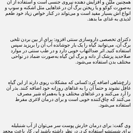
همچنین ملیّن و افزایش دهنده نیروى جنسى است و استفاده از آن
به‌صورت کوکو و یا ریختن برگ آن در غذاهایی مثل اشکنه و سوپ و
انواع آش بسیار مفید است و می‌تواند در کنار خواص زیاد خود طعم
لذیذی به غذای ما بدهد.
دکترای تخصصی داروسازی سنتی افزود: برای از بین بردن تلخی
برگ آن، می‌توانید گیاه را یک بار جوشانده آب آن را بریزید سپس
استفاده کنید, اثر ضدالتهاب خوبی دارد و در طب سنتی در موارد
صلاحدید پزشک از دانه و برگ این گیاه به‌صورت ضماد در نواحی
مختلف بدن استفاده می‌شود.
زارع‌شاهی اضافه کرد:کسانی که مشکلات ریوی دارند از این گیاه
غافل نشوند و حتماً آن را به غذاهای روزانه خود اضافه کنند. بذر آن
را آرد می‌کنند و در غذاهای مختلف و یا به‌همراه شیر مصرف
می‌کنند که چاق‌کننده خوبی است و برای درمان لاغری مفرط
استفاده می‌شود.
وی گفت: برای درمان خارش پوست سر می‌توان از آب شنبلیله
برای شستشو استفاده کرد. در نظر داشته باشید این کار باعث مجعد