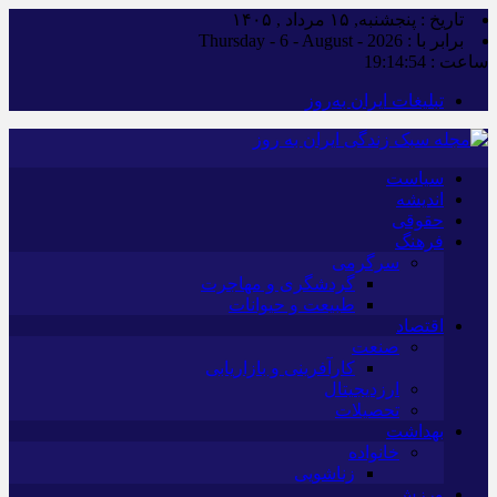
تاریخ : پنجشنبه, ۱۵ مرداد , ۱۴۰۵
برابر با : Thursday - 6 - August - 2026
ساعت :
19:14:56
تبلیغات ایران به‌روز
سیاست
اندیشه
حقوقی
فرهنگ
سرگرمی
گردشگری و مهاجرت
طبیعت و حیوانات
اقتصاد
صنعت
کارآفرینی و بازاریابی
ارزدیجیتال
تحصیلات
بهداشت
خانواده
زناشویی
ورزش