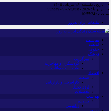
تاریخ : یکشنبه, ۱۸ مرداد , ۱۴۰۵
برابر با : Sunday - 9 - August - 2026
ساعت :
10:55:25
تبلیغات ایران به‌روز
سیاست
اندیشه
حقوقی
فرهنگ
سرگرمی
گردشگری و مهاجرت
طبیعت و حیوانات
اقتصاد
صنعت
کارآفرینی و بازاریابی
ارزدیجیتال
تحصیلات
بهداشت
خانواده
زناشویی
ورزش