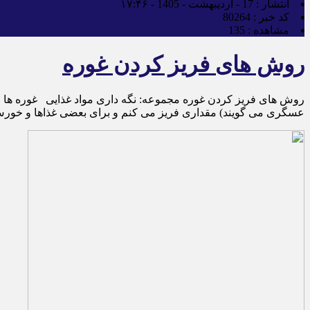
انتشار :
17 - اردیبهشت - 1405 - ۱۷:۴۶
کد خبر :
80264
مشاهده :
135
روش های فریز کردن غوره
روش های فریز کردن غوره مجموعه: نگه داری مواد غذایی غوره ها ر
عسگری می گویند) مقداری فریز می کنم و برای بعضی غذاها و خورش