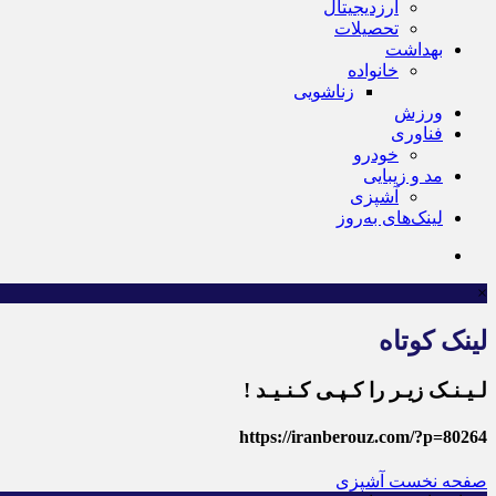
ارزدیجیتال
تحصیلات
بهداشت
خانواده
زناشویی
ورزش
فناوری
خودرو
مد و زیبایی
آشپزی
لینک‌های به‌روز
×
لینک کوتاه
لـیـنـک زیـر را کـپـی کـنـیـد !
https://iranberouz.com/?p=80264
صفحه نخست
آشپزی