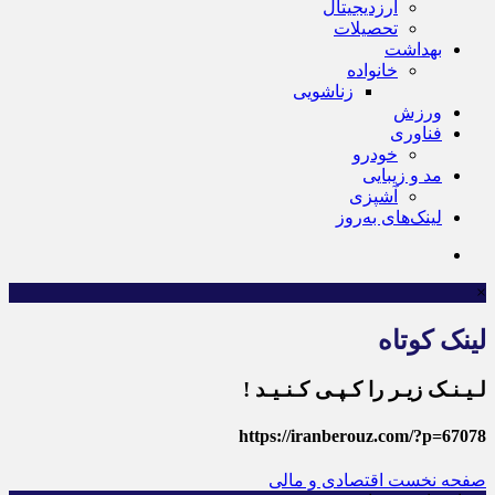
ارزدیجیتال
تحصیلات
بهداشت
خانواده
زناشویی
ورزش
فناوری
خودرو
مد و زیبایی
آشپزی
لینک‌های به‌روز
×
لینک کوتاه
لـیـنـک زیـر را کـپـی کـنـیـد !
https://iranberouz.com/?p=67078
صفحه نخست
اقتصادی و مالی