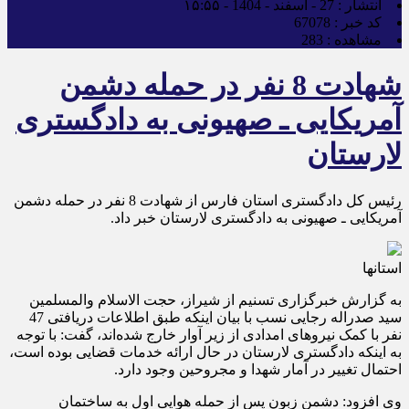
انتشار :
27 - اسفند - 1404 - ۱۵:۵۵
کد خبر :
67078
مشاهده :
283
شهادت 8 نفر در حمله دشمن
آمریکایی ـ صهیونی‌ به دادگستری
لارستان
رئیس کل دادگستری استان فارس از شهادت 8 نفر در حمله دشمن
آمریکایی ـ صهیونی‌ به دادگستری لارستان خبر داد.
استانها
به گزارش خبرگزاری تسنیم از شیراز، حجت الاسلام والمسلمین
سید صدراله رجایی نسب با بیان اینکه طبق اطلاعات دریافتی 47
نفر با کمک نیرو‌های امدادی از زیر آوار خارج شده‌اند، گفت: با توجه
به اینکه دادگستری لارستان در حال ارائه خدمات قضایی بوده است،
احتمال تغییر در آمار شهدا و مجروحین وجود دارد.
وی افزود: دشمن زبون پس از حمله هوایی اول به ساختمان