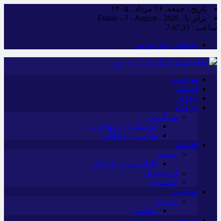
تاریخ : جمعه, ۱۶ مرداد , ۱۴۰۵
برابر با : Friday - 7 - August - 2026
ساعت :
7:47:34
تبلیغات ایران به‌روز
سیاست
اندیشه
حقوقی
فرهنگ
سرگرمی
گردشگری و مهاجرت
طبیعت و حیوانات
اقتصاد
صنعت
کارآفرینی و بازاریابی
ارزدیجیتال
تحصیلات
بهداشت
خانواده
زناشویی
ورزش