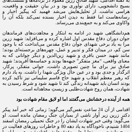
به گفته اقدامی، شهید صادق زرین معمولا در برنامه‌ها و نشست‌های
بسیج دانشجویی، دارای نوآوری بود و در بیانِ حقیقت و واقعیت،
هراسی نداشت. از تحلیل‌هایش می‌شد فهمید که پیگیر اخبار و
رسانه‌هاست اما فقط به دیدن اخبار بسنده نمی‌کند بلکه آن را
واکاوی می‌کند و به جمع‌بندی می‌رساند.
هم‌دانشگاهی‌ شهید در ادامه به ابتکار و مجاهدت‌های فرماندهان
جوان دوران دفاع مقدس اول اشاره کرده و می‌افزاید: شهید زرین
مرا به یاد برخی شهدای جوان دفاع مقدس می‌انداخت که با وجود
سن کم، در میدان فکر و تدبیر و عمل، چهره‌های برجسته‌ای بودند؛
مانند شهید حسن باقری و شهید زین‌الدین و دیگر جوانانی که به
معنای واقعی، “مغز متفکر” جبهه‌ها بودند و حماسه‌ها آفریدند؛ شهید
صادق نیز برای ما چنین تصویری داشت، جوانی متفکر، پرکار،
اثرگذار و جدی بود و در عین حال ویژگی شهدا را داشت. به یاد دارم
که رهبر معظم انقلاب و شهید حاج قاسم سلیمانی نیز تأکید کرده
بودند انسان باید شهیدانه زندگی کند تا شهید شود و شرط رسیدن به
شهادت، همان روح شهادت‌طلبی و زیستِ مجاهدانه است.
همه از آینده درخشانش می‌گفتند اما او لایق مقام شهادت بود
اقدامی از آن 24 ساعتِ نفس‌گیر می‌گوید؛ زمانی که خبر آمد پیکر
دکتر زرین زیر آوار ناشی از بمباران جنگ رمضان مانده است. او
می‌گوید: وقتی خبر شهادت ایشان را در جنگ تحمیلی رمضان اسفند
1404 شنیدم، ناخودآگاه به یاد دهه 80 و خاطرات روزهای فعالیت در
بسیج دانشجویی و تحلیل‌ها و دغدغه‌هایش افتادم؛ در همین ایام با