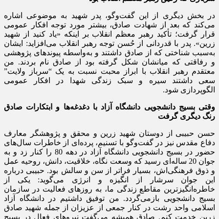
در بخش دیگری از این گفت‌وگو، پدر شهید به موضوعی اشاره
می‌کند که بعد از شهادت صادق، بیشتر مورد توجه افکار عمومی
قرار گرفت؛ تأکید رهبر معظم انقلاب بر اینکه «یاد کنید از شهید
زرین». پدر با قدردانی از حُسن توجه رهبر انقلاب می‌افزاید: ایشان
به‌سبب شناختی که از صادق داشتند و به‌واسطه‌ پیوندهای پژوهشی
و رفاقتی که میانشان شکل گرفته بود از صادق نام بردند. من
معتقدم رهبر انقلاب با ابراز محبت نسبت به یک “سرباز ولایت”
سعی داشتند سیره و سبک زندگی شهدا در افکار عمومی
الگوپردازی شود.
وقتی بسیج دانشجویی دانشگاه آزاد با دغدغه‌ها و ابتکارات صادق
رنگ دیگری گرفت
حسن حبیبی از دوستان شهید زرین و محقق و پژوهشگر معارف
دفاع مقدس نیز در گفت‌وگو با تسنیم، پرده‌ای از خاطرات سال‌های
حضور در بسیج دانشجویی دانشگاه آزاد در دهه 80 را کنار زد و به
جوان 20 ساله‌‌ای رسید که وسعت نگاه، خلاقیت، دانش، روحیه عمل
و ذوق فرهنگی‌اش، بسیار فراتر از سن و سالش بود. حبیبی درباره
این جوان سرشار از انگیزه و انرژی می‌گوید: یکی از
خاطره‌انگیزترین مقاطع زندگی ما، به روزهای فعالیت در سازمان
بسیج دانشجویی بازمی‌گردد. من توفیق داشتیم در دانشگاه آزاد
اسلامی واحد رشت در کنار جمعی از عزیزان از جمله شهید صادق
زرین خدمت کنم. صادق همیشه می‌گفت نیروهای فعال در بسیج