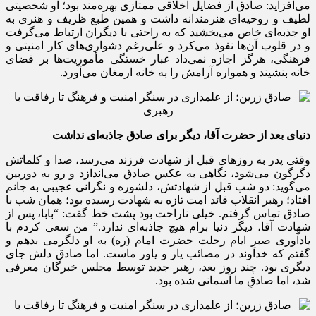
می‌افزاید: صادق از فضایل اخلاقی ممتازی بهره‌مند بود؛ او شخصیتی
لطیف و روحیه‌ای هنرمندانه داشت و همین طبع ظریف و هنری به
او جذبه‌ای خاص می‌بخشید که به راحتی با دیگران ارتباط می‌گرفت
و در قلوب آن‌ها نفوذ می‌کرد و علی‌رغم دشواری‌های کار امنیتی و
فرهنگی، هرگز اجازه نمی‌داد غبار خستگی مأموریت‌ها بر فضای
خانه بنشیند و همواره آرامش را به خانه ارمغان می‌آورد.
دنیای بعد از حضرت آقا، دیگر برای صادق جاذبه‌ای نداشت
وقتی پدر به روزهای قبل از شهادت فرزند می‌رسد، صدا و کلماتش
دگرگون می‌شود، نگاهی به عکس صادق می‌اندازد و رو به‌ دوربین
می‌گوید: دو شب قبل از شهادتش، دلشوره و نگرانی عجیبی به جانم
افتاد؛ رهبر انقلاب قائد امت تازه به شهادت رسیده بود؛ همان شب با
صادق تماس گرفتم. خیلی ناراحت بود پشت خط گفت: “بابا، پس از
شهادت آقا، دیگر دنیا برام هیچ جاذبه‌ای ندارد.” من سعی کردم با
یادآوری صبرِ ایام رحلت حضرت امام (ره) به او دلگرمی بدهم و
گفتم که خداوند در مصائب یار و یاور ماست. اما صادق دلش جای
دیگری بود. چند روز بعد، رهبر جدید توسط مجلس خبرگان معرفی
شد، اما صادقِ ما آسمانی شده بود.