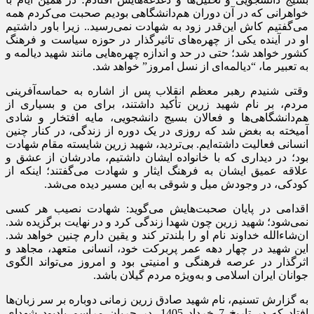
خواهرانی که در آن دوران هم‌دانشگاهی بودیم صحبت می‌کردم همه
می‌گفتیم کاش این‌قدر زود به شهادت نمی‌رسید.. زیرا باور داشتیم
او در آینده یکی از چهره‌های تاثیرگذار در حوزه سیاست و فرهنگ
کشور خواهد شد؛ حتی در حد و اندازه چهره‌هایی مانند شهید دیالمه و
به تعبیر ما، “دیالمه‌ای از نسل امروز” خواهد شد.
وقتی شنیدم رهبر معظم انقلاب پس از اشاره به حماسه‌آفرینی
مردم، بر نام شهید زرین تأکید داشتند، برای من و بسیاری از
هم‌دانشگاهی‌ها و فعالان بسیج دانشجویی، مایه افتخار و شادی
آمیخته به بغض شد که روزی در یک دوره از زندگی، در کنار چنین
انسانی فعالیت داشته‌ایم. بی‌تردید، شهید زرین شایسته مقام شهادت
بود؛ در دیداری که با خانواده ایشان داشتیم، مادرشان از عشق و
علاقه عمیق ایشان به فرهنگ ایثار و شهادت می‌گفتند؛ اینکه از
کودکی، در وجودش میل و شوقی به این مسیر دیده می‌شد.
اقدامی در پایان صحبت‌هایش می‌گوید: شهادت نصیب هر کسی
نمی‌شود؛ شهید زرین چون شهدا زندگی کرد و در نهایت برگزیده شد.
ان‌شاءالله خداوند نام او را بلندتر کند و یقین دارم چنین خواهد شد.
این شهید در چهار دهه عمر پربرکت خود، انسانی متعهد، مجاهد و
اثرگذار در عرصه فرهنگی و امنیتی بود و امروز می‌تواند الگوی
جوانان ایران اسلامی و به‌ویژه مردم گیلان باشد.
به گزارش تسنیم، نام شهید صادق زرین زمانی دوباره بر سر زبان‌ها
افتاد که در تاریخ 7 خرداد 1405، در جریان مراسم یادبود شهدای