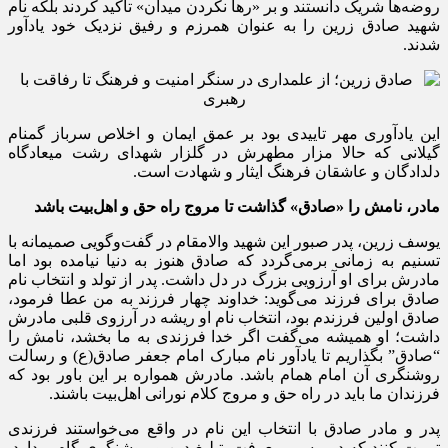
روضه‌ها شریک دانستند و بر «رها نکردن میدان» تاکید کردند بلکه نام
شهید صادق زرین را به عنوان همرزم و رفیق نزدیک خود یادآور
شدند.
این یادآوری مهر تاییدی بود بر عمق ایمان و اخلاص سرباز گمنام
گیلانی که حالا مزار مطهرش در گلزار شهدای رشت میعادگاه
دلدادگان و عاشقان فرهنگ ایثار و شهادت است.
مادر، نامش را «صادق» گذاشت تا مروج راه حق و اهل‌بیت باشد
یوسف زرین، پدر صبور این شهید والامقام در گفت‌وگویی صمیمانه با
تسنیم به زمانی‌ برمی‌گردد که صادق هنوز به دنیا نیامده بود اما
مادرش برای او آرزویی بزرگ در دل داشت. پدر از تولد و انتخاب نام
صادق برای فرزند می‌گوید: خداوند چهار فرزند به من عطا فرمود،
صادق اولین فرزندم بود، انتخاب نام او ریشه در آرزوی قلبی مادرش
داشت؛ او همیشه می‌گفت اگر خدا فرزندی به ما بخشد، نامش را
“صادق” بگذاریم تا یادآور نام مبارک امام جعفر صادق(ع) و رسالت
روشنگری آن امام همام باشد. مادرش همواره بر این باور بود که
فرزندان ما باید در راه حق و مروج کلام نورانی اهل‌بیت باشند.
پدر و مادر صادق با انتخاب این نام در واقع می‌خواستند فرزندی
تربیت کنند که در مسیر معرفت، تبلیغ دین و روشنگری گام بردارد.