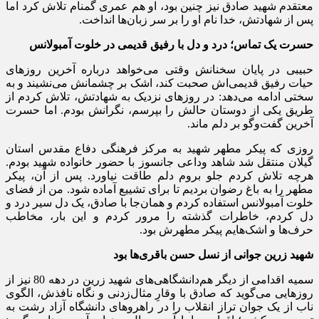
معتقدم شهید صادق نیز چنین بود، او هم عمری گمنام تلاش کرد اما
پس از شهادتش، خدا نام او را بر سر زبان‌ها انداخت.
حسرت یک تماس؛ درد و دل با رفیق قدیمی در خلوت آمبولانس
حبیبی در پایان سخنانش وقتی می‌خواهد درباره آخرین روزهای
حیات رفیق قدیمی‌اش صحبت کند، اشک بر چشمانش می‌نشیند و به
سختی ادامه می‌دهد: در روزهای نزدیک به شهادتش، تلاش کردم از
طریق یکی از دوستان حالش را بپرسم، نگرانش بودم. اما حسرت
آخرین گفت‌وگو بر دلم ماند.
روزی که پیکر مطهر شهید به مرکز فرهنگی دفاع مقدس استان
گیلان منتقل شد شاهد وداعی جانسوز با حضور خانواده‌ شهید بودم.
هرچه تلاش کردم جلو بروم دلم طاقت نیاورد. پس از آن، پیکر
مطهر را به باغ رضوان بردیم تا برای تشییع آماده شود. من از فضای
خلوت آمبولانس استفاده کردم و همان‌جا با صادق، یک دل سیر درد و
دل کردم، خاطرات گذشته را مرور کردم و این بار، مخاطب
حرف‌ها و اشک‌هایم پیکر مطهرش بود.
شهید زرین جوانی از نسل حسن باقری‌ها بود
سمیه اقدامی از دیگر هم‌دانشگاهی‌های شهید زرین در دهه 80 نیز از
روزهایی می‌گوید که صادق با وقارِ مثال‌زدنی و نگاه نافذش، الگوی
ناب از یک جوان تراز انقلاب را در راهروهای دانشگاه آزاد رشت به