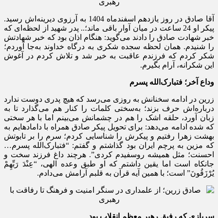
آقا صادق در روز یازدهم اسفندماه 1404 به آرزوی دیرینه‌اش رسید.
پیکر او 24 ساعت در میان آوار باقی ماند؛.. پدر شهید از لحظه‌ای که
خبر شهادت صادق را دادند می‌گوید: هنگام اذان بود که خبر شهادتش
را شنیدم. همان لحظه سجده‌ شکری به درگاه خداوند به‌جا آوردم؛
شکر کردم که فرزندم عاقبت‌ به‌ خیر شد و تلاش کردم در آغوش
این شکرانه، آرام بگیرم.
وداع آخر؛ فتبارک‌الله پسرم
زرین در ادامه سخنانش به روزی می‌رسد که هیچ پدری دوست ندارد
درباره‌اش حرف بزند؛ به‌سختی کلمات را کنار هم می‌گذارد تا به
زبان آورد، حلقه اشک را هم در چشمانش می‌بینم اما با هر سختی
که شده ادامه می‌دهد: برای تحویل پیکر صادق همراه با دامادهایم به
بهشت زهرا رفتیم و پیکرش را شناسایی کردم؛ سرم را بر تابوتش
که مزین به پرچم ایران بود گذاشتم و گفتم: “فتبارک‌الله پسرم…
احسنت؛ مثل همیشه روسفیدم کردی”. هرچند داغ فرزند سخت و
جانکاه است اما یقین داشتم که او طبق وعده‌ الهی، “‏‏عِنْدَ رَبِّهِمْ
یُرْزَقُونَ” است؛ با همین آیه قرآن به قلبم آرامش می‌دادم.
سربازی که رفیق رهبر معظم انقلاب بود