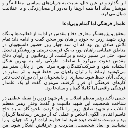
اثر بگذارد و در عین حال، نسبت به جریان‌های سیاسی، مطالبه‌گر و
هوشیار بماند اما همه این‌ها را به‌دور از هیجان‌زدگی و با عقلانیت
دنبال می‌کرد.
علمدار فرهنگی اما گمنام و بی‌ادعا
محقق و پژوهشگر معارف دفاع مقدس در ادامه از فعالیت‌ها و نگاه
ویژه شهید زرین به حوزه راهیان نور سخن گفت و ادامه داد: تمام
تلاش صادق این بود که آن سه چهار روز حضور دانشجویان در
مناطق عملیاتی راهیان نور، به یک فرصت تربیتی و روشنگری تبدیل
شود. حتی در مسیر رفت و برگشت، از روحانیون و راویان دفاع
مقدس دعوت می‌کرد تا ساعات طولانی راه، به بهترین شکل
استفاده شود و شرکت‌کنندگان بهره ببرند. پس از پایان سفر هم
می‌کوشید ارتباط با زائران راهیان نور حفظ شود و اثر سفر، در
زندگی آنان حفظ شود. بسیاری از دانشجویان در آن دوران تحت تأثیر
کارهای فرهنگی او قرار گرفتند. می‌توان گفت او یک علمدار
فرهنگی واقعی اما کاملاً گمنام و بی‌ادعا بود.
حبیبی تأکید رهبر معظم انقلاب بر نام شهید زرین را نقطه عطفی در
شناخت شخصیت این شهید دانست و گفت: وقتی رهبر معظم
انقلاب نام شهید صادق زرین را تأکید کردند، ناخودآگاه به یاد حاج
قاسم افتادم، الگوی اخلاص و عملی که از دوربین رسانه‌ها گریزان
بود و دوست نداشت دیده شود اما خداوند اراده کرد که جهان او را
بشناسد و ابعاد شخصیت، مدیریت و عرفانش آشکار شود. من