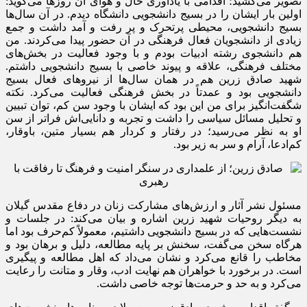
تصویر می‌کشید؛ اقدامی با یادآوری حال و هوای آن روزها می‌گوید:
اولین بار ایشان را در بسیج دانشجویی دانشگاه دیدم. در آن سال‌ها
بسیج دانشجویی، محیطی پرتحرک و پر رفت‌ و آمد داشت و جمع
زیادی از دانشجویان فعال فرهنگی در آن حضور پیدا می‌کردند. من
هم دانشجوی رشته ادبیات بودم و با وجود فعالیت در بخش‌های
مختلف فرهنگی، علاقه و پیوند خاصی با بسیج دانشجویی داشتم.
شهید صادق زرین هم در همان سال‌ها از نیروهای فعال بسیج
دانشجویی بود و عمدتاً در بخش فرهنگی فعالیت می‌کرد. نکته
شگفت‌انگیز برای من این بود که ایشان با وجود سن کم، توان تبیین
و تحلیل مسائل سیاسی را داشت و تجربه و دانایی‌اش فراتر از سن
او به نظر می‌رسید؛ در رفتار و کردار هم بسیار متین، باوقار،
کم‌ادعا، آرام و سر به زیر بود.
مسئول نشر آثار و ارزش‌های مشارکت زنان در دفاع مقدس گیلان
به دیگر روحیات شهید زرین اشاره و بیان می‌کند: در جلسات و
نشست‌هایی که در بسیج دانشجویی داشتیم، معمولاً کم‌حرف بود اما
هرگاه سخن می‌گفت، سخنش بر پایه مطالعه، دلیل و برهان بود و
مخاطب را قانع می‌کرد و نشان می‌داد که اهل مطالعه و پیگیری
است. در برخورد با خواهران هم نهایت ادب، وقار و متانت را رعایت
می‌کرد و به حد و حرمت‌ها توجه خاصی داشت.