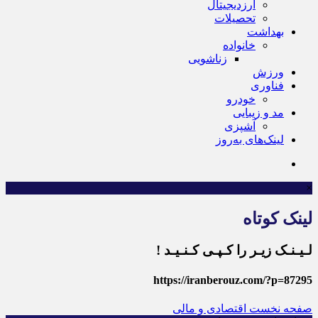
ارزدیجیتال
تحصیلات
بهداشت
خانواده
زناشویی
ورزش
فناوری
خودرو
مد و زیبایی
آشپزی
لینک‌های به‌روز
×
لینک کوتاه
لـیـنـک زیـر را کـپـی کـنـیـد !
https://iranberouz.com/?p=87295
صفحه نخست
اقتصادی و مالی