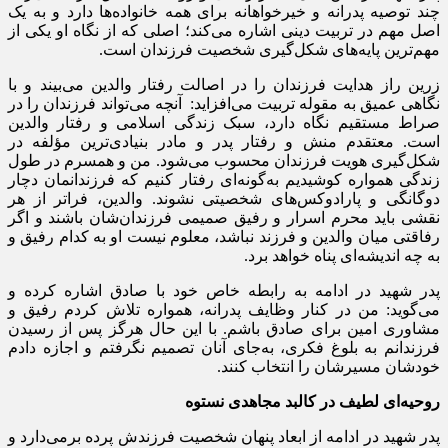
چند توصیه پدرانه و خیرخواهانه برای همه خانواده‌ها دارد و به یک
اصل مهم در تربیت دینی اشاره می‌کند؛ اصلی که از نگاه او یکی از
مهم‌ترین پایه‌های شکل‌گیری شخصیت فرزندان است.
زرین راز هدایت فرزندان را در اصالت رفتار والدین می‌بیند و با
نگاهی عمیق به مقوله‌ تربیت می‌افزاید: آنچه می‌تواند فرزندان را در
صراط مستقیم نگاه دارد، سبک زندگی اسلامی و رفتار والدین
است. معتقدم منش و رفتار پدر و مادر بنیادی‌ترین مؤلفه در
شکل‌گیری هویت فرزندان محسوب می‌شود. من و همسرم در طول
زندگی همواره کوشیدیم به‌گونه‌ای رفتار کنیم که فرزندانمان دچار
دوگانگی و پارادوکس‌های شخصیتی نشوند. والدین، فراتر از هر
نقشی باید محرم اسرار و رفیق صمیمی فرزندان‌شان باشند و اگر
رفاقتی میان والدین و فرزند نباشد، معلوم نیست او به کدام رفیق و
به چه اندیشه‌ای پناه خواهد برد.
پدر شهید در ادامه به رابطه‌ خاص خود با صادق اشاره کرده و
می‌گوید: من در کنار وظایف پدرانه، همواره تلاش کردم رفیق و
مشاوری امین برای صادق باشم. با این حال هرگز پس از رسیدن
فرزندانم به بلوغ فکری، به‌جای آنان تصمیم نگرفتم و اجازه دادم
خودشان مسیرشان را انتخاب کنند.
روحیه‌ای لطیف در کالبد مجاهدی نستوه
پدر شهید در ادامه از ابعاد پنهان شخصیت فرزندش پرده برمی‌دارد و