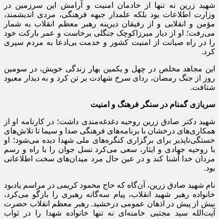
شهید زرین نه تنها از خادمان امنیت و آرامش این سرزمین در
وزارت اطلاعات بود بلکه علمدار جبهه فرهنگی، مردی اندیشمند،
مؤمن و انقلابی و از رفیقان دیرینه رهبر معظم انقلاب به شمار
می‌رفت؛ او از دیار میرزاکوچک جنگلی برخاست و عمر بارکت خود
را در راه صیانت از امنیت کشور و خدمت بی‌ادعا به مردم سپری
کرد.
این مجاهد مخلص در چهل‌ و یکمین بهار زندگی خویش، در سومین
روز از جنگ رمضان، ردای سرخ شهادت بر تن کرد و به دیدار معبود
شتافت.
سربازی گمنام در سنگر فرهنگ و امنیت
شهید دکتر صادق زرین روحیه دغدغه‌مندی داشت؛ در کارنامه‌ او از
همکاری‌های درخشان با برنامه‌های فرهنگی صدا و سیما تا تلاش‌های
خستگی‌ناپذیر برای برگزاری کنگره‌های ملی شهدا دیده می‌شود؛ او
با روحیه جهادی و ایثار، سعی می‌کرد نسل جوان را با راه و رسم
مردان خدا آشنا کند و در عین حال مرد میدان‌های سخت اطلاعاتی
بود.
نام شهید صادق زرین، آن‌گاه که حاج محمود کریمی در مراسم یادبود
خانواده‌ رهبر شهید انقلاب، پیام سه‌گانه‌ رهبری را بازگو می‌کرد،
بیش از پیش در اذهان عمومی درخشید. رهبر معظم انقلاب حضرت
آیت‌الله سید مجتبی خامنه‌ای نه تنها خانواده‌ شهدا را در ثواب