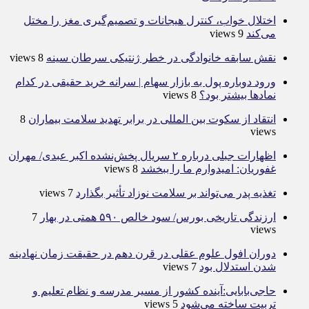
اختلال خواب، کنترل هیجانات و تصمیم‌گیری مغز را مختل
می‌کند
9 views
نقش سابقه خانوادگی در خطر ژنتیکی سرطان سینه
8 views
ورود دوباره پول به بازار سهام | سرانه خرید حقیقی در کدام
نماد‌ها بیشتر بود؟
8 views
انتقاد از سکوت بین المللی در برابر تهدید سلامت بیماران
8
views
اظهارات جبلی درباره ۲ سریال پخش‌نشده اکبر عبدی/ مهران
غفوریان: امیدوارم ما را ببخشد
8 views
تغذیه پدر می‌تواند بر سلامت نوزاد تأثیر بگذارد
7 views
ارزندگی تاریخی بورس/ سود خالص ۵۹۰ همتی در بهار
7
views
دوران افول علوم عقلی در قرن دهم در حقیقت زمان نهادینه
شدن استدلال بود
7 views
حاجی‌بابایی:آینده کشور از مسیر مدرسه و نظام تعلیم و
تربیت ساخته می‌شود
5 views