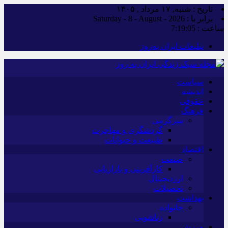
تاریخ : شنبه, ۱۷ مرداد , ۱۴۰۵
برابر با : Saturday - 8 - August - 2026
ساعت :
7:19:07
تبلیغات ایران به‌روز
سیاست
اندیشه
حقوقی
فرهنگ
سرگرمی
گردشگری و مهاجرت
طبیعت و حیوانات
اقتصاد
صنعت
کارآفرینی و بازاریابی
ارزدیجیتال
تحصیلات
بهداشت
خانواده
زناشویی
ورزش