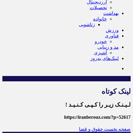
ارزدیجیتال
تحصیلات
بهداشت
خانواده
زناشویی
ورزش
فناوری
خودرو
مد و زیبایی
آشپزی
لینک‌های به‌روز
×
لینک کوتاه
لـیـنـک زیـر را کـپـی کـنـیـد !
https://iranberouz.com/?p=52617
صفحه نخست
حقوق و قضا