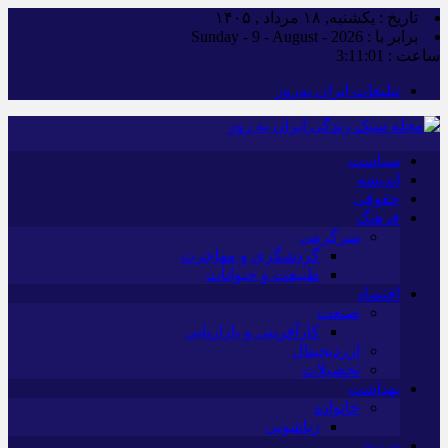
تاریخ : یکشنبه, ۱۸ مرداد , ۱۴۰۵
برابر با : Sunday - 9 - August - 2026
ساعت :
3:11:02
تبلیغات ایران به‌روز
سیاست
اندیشه
حقوقی
فرهنگ
سرگرمی
گردشگری و مهاجرت
طبیعت و حیوانات
اقتصاد
صنعت
کارآفرینی و بازاریابی
ارزدیجیتال
تحصیلات
بهداشت
خانواده
زناشویی
ورزش