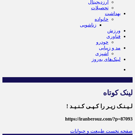
ارزدیجیتال
تحصیلات
بهداشت
خانواده
زناشویی
ورزش
فناوری
خودرو
مد و زیبایی
آشپزی
لینک‌های به‌روز
×
لینک کوتاه
لـیـنـک زیـر را کـپـی کـنـیـد !
https://iranberouz.com/?p=87093
صفحه نخست
طبیعت و حیوانات