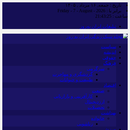
تاریخ : جمعه, ۱۶ مرداد , ۱۴۰۵
برابر با : Friday - 7 - August - 2026
ساعت :
21:43:25
تبلیغات ایران به‌روز
سیاست
اندیشه
حقوقی
فرهنگ
سرگرمی
گردشگری و مهاجرت
طبیعت و حیوانات
اقتصاد
صنعت
کارآفرینی و بازاریابی
ارزدیجیتال
تحصیلات
بهداشت
خانواده
زناشویی
ورزش