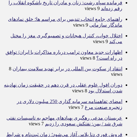
فرمانده سپاه رشت: زنان و مادران تاریخ باشکوه انقلاب را
رقم زده‌اند
9 views
راهنمای جامع انتخاب تندیس برای مراسم ها؛ خلق نمادهای
ماندگار سازمانی
9 views
اختلال خواب، کنترل هیجانات و تصمیم‌گیری مغز را مختل
می‌کند
9 views
اظهارات جدید معاون ترامپ درباره مذاکرات با ایران/ توافق
در راه است؟
8 views
انتقاد از سکوت بین المللی در برابر تهدید سلامت بیماران
8
views
دوران افول علوم عقلی در قرن دهم در حقیقت زمان نهادینه
شدن استدلال بود
8 views
امضای تفاهمنامه سرمایه گذاری 250 میلیون دلاری در
زنجیره صنعت مرغ
7 views
عربستان مدعی رهگیری پهپادهای مهاجم به تاسیسات نفتی
شرق شد / یمن: نفتکش سعودی را زدیم
7 views
فروش فوری دنا پلاس آغاز می‌شود؛ زمان ثبت‌نام و شرایط