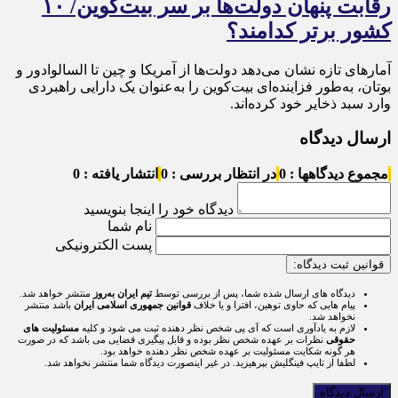
رقابت پنهان دولت‌ها بر سر بیت‌کوین/ ۱۰
کشور برتر کدامند؟
آمارهای تازه نشان می‌دهد دولت‌ها از آمریکا و چین تا السالوادور و
بوتان، به‌طور فزاینده‌ای بیت‌کوین را به‌عنوان یک دارایی راهبردی
وارد سبد ذخایر خود کرده‌اند.
ارسال دیدگاه
مجموع دیدگاهها : 0
در انتظار بررسی : 0
انتشار یافته : 0
دیدگاه خود را اینجا بنویسید
نام شما
پست الکترونیکی
قوانین ثبت دیدگاه:
دیدگاه های ارسال شده شما، پس از بررسی توسط
تیم ایران به‌روز
منتشر خواهد شد.
پیام هایی که حاوی توهین، افترا و یا خلاف
قوانین جمهوری اسلامی ایران
باشد منتشر
نخواهد شد.
لازم به یادآوری است که آی پی شخص نظر دهنده ثبت می شود و کلیه
مسئولیت های
حقوقی
نظرات بر عهده شخص نظر بوده و قابل پیگیری قضایی می باشد که در صورت
هر گونه شکایت مسئولیت بر عهده شخص نظر دهنده خواهد بود.
لطفا از تایپ فینگلیش بپرهیزید. در غیر اینصورت دیدگاه شما منتشر نخواهد شد.