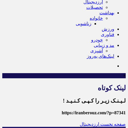
ارزدیجیتال
تحصیلات
بهداشت
خانواده
زناشویی
ورزش
فناوری
خودرو
مد و زیبایی
آشپزی
لینک‌های به‌روز
×
لینک کوتاه
لـیـنـک زیـر را کـپـی کـنـیـد !
https://iranberouz.com/?p=87341
صفحه نخست
ارزدیجیتال