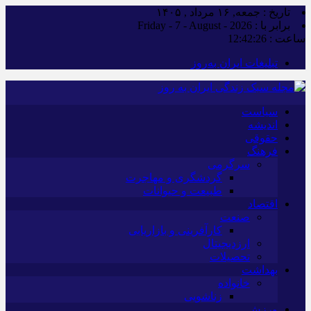
تاریخ : جمعه, ۱۶ مرداد , ۱۴۰۵
برابر با : Friday - 7 - August - 2026
ساعت :
12:42:27
تبلیغات ایران به‌روز
سیاست
اندیشه
حقوقی
فرهنگ
سرگرمی
گردشگری و مهاجرت
طبیعت و حیوانات
اقتصاد
صنعت
کارآفرینی و بازاریابی
ارزدیجیتال
تحصیلات
بهداشت
خانواده
زناشویی
ورزش