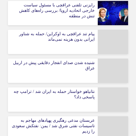
رایزنی تلفنی عراقچی با مسئول سیاست
خارجی اتحادیه اروپا/ بررسی راه‌های کاهش
تنش در منطقه
پیام تند عراقچی به اوکراین/ حمله به شناور
ایرانی بدون هزینه نمی‌ماند
شنیده شدن صدای انفجار دقایقی پیش در اربیل
عراق
نتانیاهو خواستار حمله به ایران شد / ترامپ چه
پاسخی داد؟
عربستان مدعی رهگیری پهپادهای مهاجم به
تاسیسات نفتی شرق شد / یمن: نفتکش سعودی
را زدیم