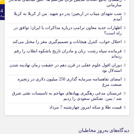
سازمانی
24
شب شهدای میناب در اربعین/ پدر دو شهید: من از کربلا به کربلا
ساع
آمدم
اظهارات جدید معاون ترامپ درباره مذاکرات با ایران/ توافق در
راه است؟
اختلال خواب، کنترل هیجانات و تصمیم‌گیری مغز را مختل می‌کند
فرمانده سپاه رشت: زنان و مادران تاریخ باشکوه انقلاب را رقم
زده‌اند
دوران افول علوم عقلی در قرن دهم در حقیقت زمان نهادینه شدن
استدلال بود
امضای تفاهمنامه سرمایه گذاری 250 میلیون دلاری در زنجیره
صنعت مرغ
عربستان مدعی رهگیری پهپادهای مهاجم به تاسیسات نفتی شرق
شد / یمن: نفتکش سعودی را زدیم
قیمت طلا و سکه امروز چهارشنبه 7 مرداد
دیدگاه‌های به‌روز مخاطبان