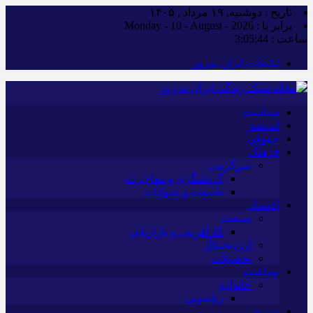
تاریخ : دوشنبه, ۱۹ مرداد , ۱۴۰۵
برابر با : Monday - 10 - August - 2026
ساعت :
3:05:44
تبلیغات ایران به‌روز
سیاست
اندیشه
حقوقی
فرهنگ
سرگرمی
گردشگری و مهاجرت
طبیعت و حیوانات
اقتصاد
صنعت
کارآفرینی و بازاریابی
ارزدیجیتال
تحصیلات
بهداشت
خانواده
زناشویی
ورزش