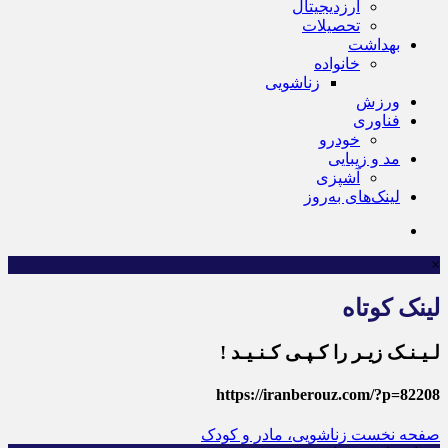
ارزدیجیتال
تحصیلات
بهداشت
خانواده
زناشویی
ورزش
فناوری
خودرو
مد و زیبایی
آشپزی
لینک‌های به‌روز
×
لینک کوتاه
لـیـنـک زیـر را کـپـی کـنـیـد !
https://iranberouz.com/?p=82208
صفحه نخست
زناشویی، مادر و کودک