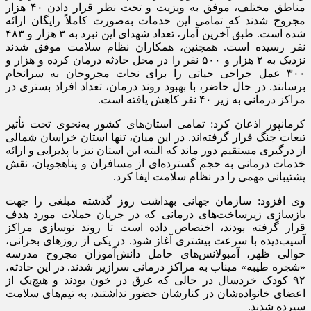
مناطق مختلف، موفق به ویزیت و تحت نظر قرار دادن ۴۰ هزار
مجروح شدند که تمامی این خدمات به‌صورت کاملاً رایگان ارائه
شده است. طبق آخرین آمار، تعداد شهدای این نبرد به ۳ هزار و ۴۸۳
نفر رسیده است. همچنین، همکاران نظام سلامت موفق شدند
نزدیک به ۲ هزار و ۵۰۰ نفر را در محل حادثه درمان کرده و هزار و
۳۰۰ عمل جراحی حیاتی را برای نجات مجروحان به سرانجام
برسانند. در حال حاضر، با بهبود روند درمان، تعداد افراد بستری در
مراکز درمانی به زیر ۴۰ نفر کاهش یافته است.
کرمانپور اذعان کرد: تمامی استان‌های کشور به‌نحوی تحت تأثیر
تبعات جنگ قرار گرفته‌اند. در این میان، تنها استان خراسان شمالی
از درگیری مستقیم دور ماند که البته این استان نیز با پذیرایی و ارائه
خدمات درمانی به حجم گسترده‌ای از مسافران و پناهجویان، نقش
پشتیبانی مهمی را در نظام سلامت ایفا کرد.
وی افزود: سازمان جهانی بهداشت روز گذشته مبلغی را جهت
بازسازی زیرساخت‌های درمانی که در جریان حملات مورد هدف
قرار گرفته بودند، اختصاص داده است تا روند نوسازی مراکز
آسیب‌دیده با سرعت بیشتری آغاز شود. در یکی از روزهای بحرانی،
حوالی ظهر، آمبولانس‌های حامل دانش‌آموزان مجروح مدرسه
«شجره طیبه» میناب به مراکز درمانی سرازیر شدند. در این حادثه،
۹۲ کودک خردسال در حالی که غرق در خون بودند و هیچ‌یک از
اعضای خانواده‌شان در کنارشان حضور نداشتند، به تیم‌های سلامت
سپرده شدند.