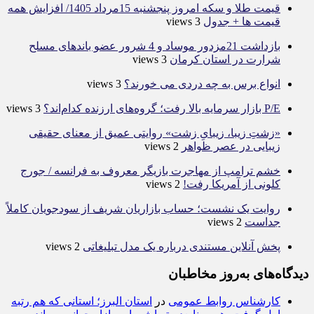
قیمت طلا و سکه امروز پنجشنبه 15مرداد 1405/ افزایش همه
قیمت ها + جدول
3 views
بازداشت 21مزدور موساد و 4 شرور عضو باندهای مسلح
شرارت در استان کرمان
3 views
انواع برس به چه دردی می خورند؟
3 views
P/E بازار سرمایه بالا رفت؛ گروه‌های ارزنده کدام‌اند؟
3 views
«زشتِ زیبا، زیبایِ زشت» روایتی عمیق از معنای حقیقی
زیبایی در عصر ظواهر
2 views
خشم ترامپ از مهاجرت بازیگر معروف به فرانسه / جورج
کلونی از آمریکا رفت!
2 views
روایت یک نشست؛ حساب بازاریان شریف از سودجویان کاملاً
جداست
2 views
پخش آنلاین مستندی درباره یک مدل تبلیغاتی
2 views
دیدگاه‌های به‌روز مخاطبان
کارشناس روابط عمومی
در
استان البرز؛ استانی که هم رتبه