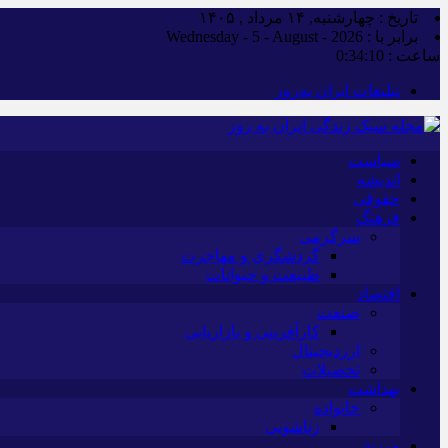
تاریخ : چهارشنبه, ۱۴ مرداد , ۱۴۰۵
برابر با : Wednesday - 5 - August - 2026
ساعت :
0:34:11
تبلیغات ایران به‌روز
سیاست
اندیشه
حقوقی
فرهنگ
سرگرمی
گردشگری و مهاجرت
طبیعت و حیوانات
اقتصاد
صنعت
کارآفرینی و بازاریابی
ارزدیجیتال
تحصیلات
بهداشت
خانواده
زناشویی
ورزش