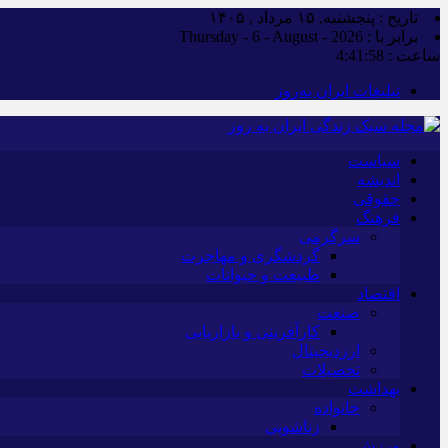
تاریخ : پنجشنبه, ۱۵ مرداد , ۱۴۰۵
برابر با : Thursday - 6 - August - 2026
ساعت :
4:41:59
تبلیغات ایران به‌روز
سیاست
اندیشه
حقوقی
فرهنگ
سرگرمی
گردشگری و مهاجرت
طبیعت و حیوانات
اقتصاد
صنعت
کارآفرینی و بازاریابی
ارزدیجیتال
تحصیلات
بهداشت
خانواده
زناشویی
ورزش