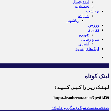
ارزدیجیتال
تحصیلات
بهداشت
خانواده
زناشویی
ورزش
فناوری
خودرو
مد و زیبایی
آشپزی
لینک‌های به‌روز
×
لینک کوتاه
لـیـنـک زیـر را کـپـی کـنـیـد !
https://iranberouz.com/?p=81439
صفحه نخست
سبک زندگی و خانواده