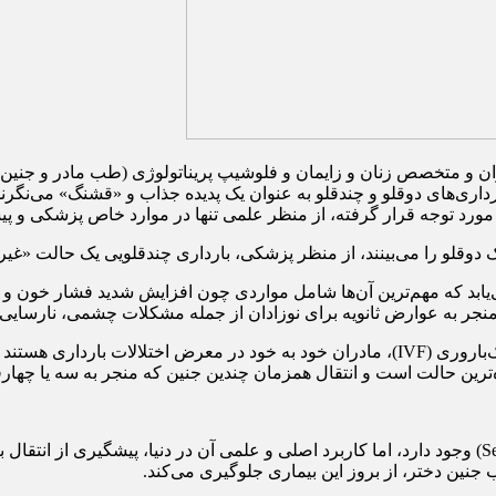
 متخصص زنان و زایمان و فلوشیپ پریناتولوژی (طب مادر و جنین) در گ
داری‌های دوقلو و چندقلو به عنوان یک پدیده جذاب و «قشنگ» می‌نگرند
ورد توجه قرار گرفته، از منظر علمی تنها در موارد خاص پزشکی و پیش
دک دوقلو را می‌بینند، از منظر پزشکی، بارداری چندقلویی یک حالت «غی
‌یابد که مهم‌ترین آن‌ها شامل مواردی چون افزایش شدید فشار خون و 
ر به عوارض ثانویه برای نوزادان از جمله مشکلات چشمی، نارسایی‌ها
وی افزود: با توجه به افزایش سن بارداری و استفاده از روش‌های کمک‌باروری (IVF)، مادران خود 
دیده‌ترین حالت است و انتقال همزمان چندین جنین که منجر به سه یا چ
صاعدی تصریح کرد: امروزه تکنولوژی «انتخاب جنسیت» (Sex Selection) وجود دارد، اما کاربرد اصلی و علمی
 جنین دختر، از بروز این بیماری جلوگیری می‌کند.