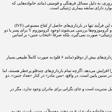
روری، به دلیل مسائل فرهنگی و قومیتی (مانند خانواده‌هایی که
وارد دارای سابقه بیماری ژنتیکی است.
صاعدی ادامه داد: یک باور اشتباه در میان عموم وجود دارد که تعیین جنسیت در بارداری‌های طبیعی نیز ممکن است؛ اما واقعیت این است که این فرآیند تنها در بارداری‌های حاصل از لقاح مصنوعی (IVF)
امکان‌پذیر است. در این روش سلول تخم بارور شده در آزمایشگاه تشکیل می‌شود، در مرحله چند سلولی، نمونه‌برداری (بیوپسی) انجام شده و کروموزوم‌ها بررسی می‌شوند (وجود کروموزوم Y برای پسر یا دو
غییر ژنتیکی» صورت نمی‌گیرد، بلکه صرفاً «انتخاب جنین» بر اساس
وی تشریح کرد: بدن انسان به گونه‌ای طراحی شده که در هر سیکل با آزادسازی یک تخمک، سایر تخمک‌ها را به سمت خاموشی می‌برد. لذا بارداری‌های بیش از دوقلو (مانند ۶ قلو) به صورت کاملاً طبیعی بسیار
 افزایش می‌دهد. اگرچه تمام بارداری‌های چندقلو پرخطر هستند، اما
وی طبیعی در سنین پایین است. در واقع، «سن مادر» در کنار «تعداد جنین»، دو
لب تغییرات ظاهری دوران بارداری و پس از آن قابل مدیریت است و جای نگرانی برای مادران وجود ندارد، مگر در
خانواده مادری) رخ می‌دهند، معمولاً در سنین پایین‌تر تجربه