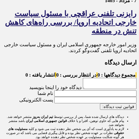
7 - مرداد - 1405
رایزنی تلفنی عراقچی با مسئول سیاست
خارجی اتحادیه اروپا/ بررسی راه‌های کاهش
تنش در منطقه
وزیر امور خارجه جمهوری اسلامی ایران و مسئول سیاست خارجی
اتحادیه اروپا تلفنی گفت‌و‌گو کردند.
ارسال دیدگاه
مجموع دیدگاهها : 0
در انتظار بررسی : 0
انتشار یافته : 0
دیدگاه خود را اینجا بنویسید
نام شما
پست الکترونیکی
قوانین ثبت دیدگاه:
دیدگاه های ارسال شده شما، پس از بررسی توسط
تیم ایران به‌روز
منتشر خواهد شد.
پیام هایی که حاوی توهین، افترا و یا خلاف
قوانین جمهوری اسلامی ایران
باشد منتشر
نخواهد شد.
لازم به یادآوری است که آی پی شخص نظر دهنده ثبت می شود و کلیه
مسئولیت های
حقوقی
نظرات بر عهده شخص نظر بوده و قابل پیگیری قضایی می باشد که در صورت
هر گونه شکایت مسئولیت بر عهده شخص نظر دهنده خواهد بود.