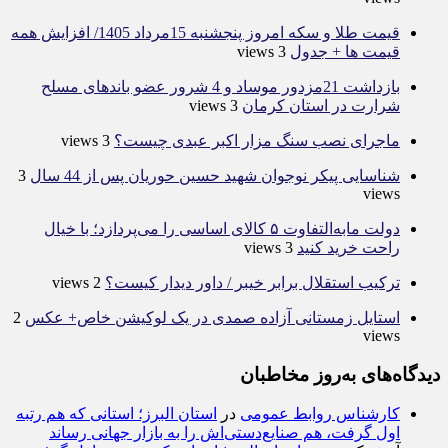
قیمت طلا و سکه امروز پنجشنبه 15مرداد 1405/ افزایش همه
قیمت ها + جدول
3 views
بازداشت 21مزدور موساد و 4 شرور عضو باندهای مسلح
شرارت در استان کرمان
3 views
ماجرای نصب سنگ مزار اکبر عبدی چیست؟
3 views
شناسایی پیکر نوجوان شهید حسین حوریان پس از 44 سال
3
views
دولت مابه‌التفاوت ۵ کالای اساسی را می‌پردازد؛ با خیال
راحت خرید کنید
3 views
ترکیب استقلال برابر خیبر / داور دیدار کیست؟
2 views
استایل زمستانی آزاده صمدی در یک لوکیشن خاص+ عکس
2
views
دیدگاه‌های به‌روز مخاطبان
کارشناس روابط عمومی
در
استان البرز؛ استانی که هم رتبه
اول گرفت، هم صنایع‌دستی‌اش را به بازار جهانی رساند