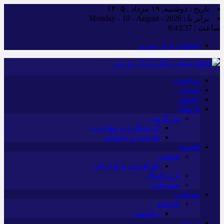
تاریخ : دوشنبه, ۱۹ مرداد , ۱۴۰۵
برابر با : Monday - 10 - August - 2026
ساعت :
8:43:39
تبلیغات ایران به‌روز
سیاست
اندیشه
حقوقی
فرهنگ
سرگرمی
گردشگری و مهاجرت
طبیعت و حیوانات
اقتصاد
صنعت
کارآفرینی و بازاریابی
ارزدیجیتال
تحصیلات
بهداشت
خانواده
زناشویی
ورزش