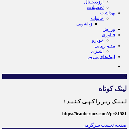
ارزدیجیتال
تحصیلات
بهداشت
خانواده
زناشویی
ورزش
فناوری
خودرو
مد و زیبایی
آشپزی
لینک‌های به‌روز
×
لینک کوتاه
لـیـنـک زیـر را کـپـی کـنـیـد !
https://iranberouz.com/?p=81581
صفحه نخست
سرگرمی