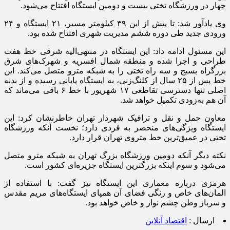
چهار در ورزشگاه تختی بیست و دومین ایستگاه افتتاح می‌شود.
وی یادآور شد: تا پیش از این ۳۹ کیلومتر مسیر، ۲۱ ایستگاه و ۲۴
ورودی جدید طی دوره ششم مدیریت شهری افتتاح شده بود.
این مسئول ادامه داد: این ایستگاه در منتهی‌الیه شرقی خط هفت
طراحی و اجرا شده و منطقه شمال افسریه و شهرک‌های شرق
بزرگراه بسیج و سه راه تختی را به شبکه مترو متصل می‌کند. این
خط پس از ۲۵ سال از کلنگ‌زنی، به ایستگاه پایانی رسیده و از بدنه
اصلی تنها دسترسی تقاطعی ۱۷ شهریور با خط ۶ باقی می‌ماند که
آن هم به‌زودی تکمیل خواهد شد.
معاون حمل و نقل و ترافیک شهردار تهران خاطرنشان کرد: این
ایستگاه ویژگی‌های منحصر به فردی دارد؛ نخست آنکه ورزشگاه
تختی در عمیق‌ترین خط متروی تهران قرار دارد.
نکته دیگر آنکه دومین ورزشگاه بزرگ تهران به شبکه مترو متصل
می‌شود و سوم اینکه بزرگترین ایستگاه جزیره‌ای کشور است.
هرمزی درباره معماری این ایستگاه نیز گفت: با استفاده از
المان‌های خاص و رنگی فضای آن همپای ایستگاه‌های مریم مقدس
و سرباز وطن چشم نواز و خاص خواهد بود.
ارسال :
اقتصاد آنلاین