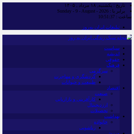
تاریخ : یکشنبه, ۱۸ مرداد , ۱۴۰۵
برابر با : Sunday - 9 - August - 2026
ساعت :
10:51:37
تبلیغات ایران به‌روز
سیاست
اندیشه
حقوقی
فرهنگ
سرگرمی
گردشگری و مهاجرت
طبیعت و حیوانات
اقتصاد
صنعت
کارآفرینی و بازاریابی
ارزدیجیتال
تحصیلات
بهداشت
خانواده
زناشویی
ورزش