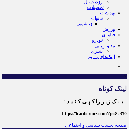
ارزدیجیتال
تحصیلات
بهداشت
خانواده
زناشویی
ورزش
فناوری
خودرو
مد و زیبایی
آشپزی
لینک‌های به‌روز
×
لینک کوتاه
لـیـنـک زیـر را کـپـی کـنـیـد !
https://iranberouz.com/?p=82370
صفحه نخست
سیاسی و اجتماعی