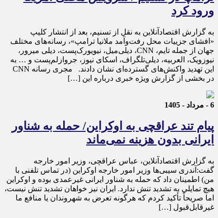
ورود کرد
به گزارش اقتصادآنلاین به نقل از تسنیم، بعد از انتشار کلیپ
«افشای جزییات محل رفت‌وآمد ملانیا ترامپ»، رسانه‌های مختلف
جهان از جمله تایم، CNN، دیلی‌میل، نیویورک‌پست، دیلی میرور،
نیوزویک، العربیه، دیلی‌تلگراف، اسکای نیوز، جروازلم‌پست و … به
این تهدید واکنش‌های گسترده‌ای نشان دادند. مجری رسانه CNN
در بخشی از گزارش ویژه خبری درباره این […]
6 - مرداد - 1405
پیام تند عراقچی به اوکراین/ حمله به شناور
ایرانی بدون هزینه نمی‌ماند
به گزارش اقتصادآنلاین، عباس عراقچی، وزیر امور خارجه
گفت:آندری سیبی‌ها وزیر امور خارجه اوکراین (در تماس تلفنی با
من) اطمینان داد که حمله به شناور ایرانی غیرعمدی بوده و اوکراین
هیچ تمایلی به تشدید تنش ندارد. ایران نیز خواهان تشدید تنش نیست،
اما صریحاً تأکید کردم که هرگونه تعرض به شهروندان یا منافع ما
غیرقابل‌قبول […]