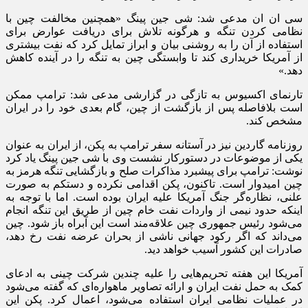
سی ان ان مدعی شد: شی جین پینگ «همچنین مخالفت چین با
نظامی کردن تنگه و هرگونه تلاش برای دریافت عوارض برای
استفاده از آن را به روشنی بیان و ابراز تمایل کرد که نفت بیشتری
از آمریکا خریداری کند تا وابستگی چین به تنگه را در آینده کاهش
دهد.»
تارنمای اکسیوس به تازگی در گزارشی مدعی شد: ترامپ ممکن
است بلافاصله پس از بازگشت از چین، گام بعدی خود را در ایران
مشخص کند.
روزنامه گاردین نیز در آستانه سفر ترامپ به پکن، از ایران به عنوان
یکی از موضوعات در دستورکار نشست وی با شی جین پینگ یاد کرد
نوشت: ترامپ برای پیشبرد مذاکرات صلح و بازگشایی تنگه هرمز به
چین امیدوار است. تاکنون، پکن اقدامی نکرده و دستکم به صورت
علنی، نظاره‌گر جنگ آمریکا علیه ایران بوده است. اما با توجه به
اینکه حدود نیمی از واردات نفت خام چین از طریق این تنگه انجام
می‌شود رئیس جمهوری چین علاقه‌مند است این آبراه باز شود. چین
می‌داند که اگر رکود جهانی ناشی از بحران عرضه نفت رخ دهد،
صادرات این کشور آسیب خواهد دید.
آمریکا این هفته تحریم‌هایی را علیه چندین شرکت چینی به ادعای
کمک به حمل نفت ایران و ارائه تصاویر ماهواره‌ای که گفته می‌شود
در عملیات نظامی ایران استفاده می‌شود، اعمال کرد. پکن این