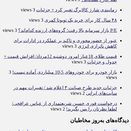
زمانبندی شارژ کالابرگ تغییر کرد + جزئیات
3 views
۴۸ سال کار برای خرید یک تویوتا کمری
3 views
P/E بازار سرمایه بالا رفت؛ گروه‌های ارزنده کدام‌اند؟
3 views
عبور از حضورمحوری و تاکید بر عملکرد در ادارات برای
کاهش ناترازی انرژی
3 views
قیمت طلای 18عیار امروز دوشنبه 12مرداد/ افزایش قیمت +
جدول و جزئیات
3 views
بازار خودرو برای خودروهای 5-10 میلیاردی آماده نیست!
3
views
جزئیات جدید طرح صیانت ۳ اعلام شد / تغییرات مهم در
سایت‌های ایرانی
2 views
درخواست فوری حسین شریعتمداری از عباس عراقچی/
لطفا نظرتان را پس بگیرید!
2 views
دیدگاه‌های به‌روز مخاطبان