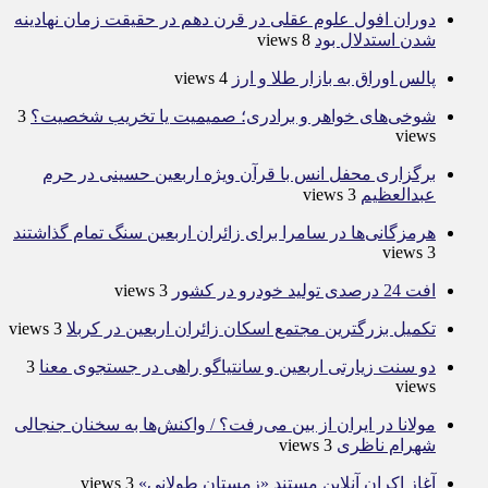
دوران افول علوم عقلی در قرن دهم در حقیقت زمان نهادینه
شدن استدلال بود
8 views
پالس اوراق به بازار طلا و ارز
4 views
شوخی‌های خواهر و برادری؛ صمیمیت یا تخریب شخصیت؟
3
views
برگزاری محفل انس با قرآن ویژه اربعین حسینی در حرم
عبدالعظیم
3 views
هرمزگانی‌ها در سامرا برای زائران اربعین سنگ تمام گذاشتند
3 views
افت 24 درصدی تولید خودرو در کشور
3 views
تکمیل بزرگترین مجتمع اسکان زائران اربعین در کربلا
3 views
دو سنت زیارتی اربعین و سانتیاگو راهی در جستجوی معنا
3
views
مولانا در ایران از بین می‌رفت؟ / واکنش‌ها به سخنان جنجالی
شهرام ناظری
3 views
آغاز اکران آنلاین مستند «زمستان طولانی»
3 views