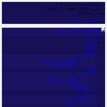
تاریخ : جمعه, ۱۶ مرداد , ۱۴۰۵
برابر با : Friday - 7 - August - 2026
ساعت :
20:03:40
تبلیغات ایران به‌روز
سیاست
اندیشه
حقوقی
فرهنگ
سرگرمی
گردشگری و مهاجرت
طبیعت و حیوانات
اقتصاد
صنعت
کارآفرینی و بازاریابی
ارزدیجیتال
تحصیلات
بهداشت
خانواده
زناشویی
ورزش