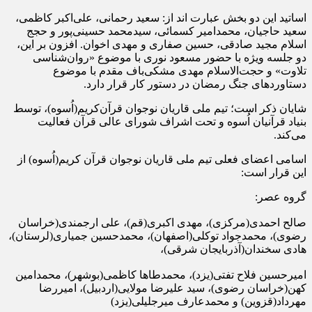
اساتید این دو بخش عبارت اند از: سعید رحمانی، علی‌اکبر کاظمی،
سعید حاجیان، محمدامیر کسمائی، سیدمحمد حسینی‌پور و حجج
اسلام مجید صادقی، حسین صفاری و مهدی اخوان. افزون بر این،
دو جلسه ویژه با حضور مسعود نوری با موضوع «روان‌شناسی
تلاوت» و حجت‌الاسلام مهدی مشکی‌باف مقدم با موضوع
دستاوردهای جنگ رمضان در دستور کار قرار دارد.
شایان ذکر است؛ تیم ملی قاریان نوجوان قرآن‌کریم(اُسوه)، توسط
بنیاد قرآنیان اُسوه و تحت اشراف شورای عالی قرآن فعالیت
می‌کند.
اسامی اعضای فعلی تیم ملی قاریان نوجوان قرآن کریم(اُسوه) از
این قرار است:
گروه عصر:
صالح احمدی(مرکزی)، مهدی اکبری(قم)، علی ارجمندی(خراسان
رضوی)، محمدجواد توکلی(اصفهان)، محمدحسین جمیاری(لرستان)،
هادی سخندان(آذربایجان شرقی)،
امیرحسین فلاح ‌تفتی(یزد)، محمدطاها کاظمی(بوشهر)، محمدامین
کهن(خراسان رضوی)، سید علیرضا مولایی(اردبیل)، امیررضا
مهرداد(قزوین) و محمدعارف میرجلیلی(یزد)