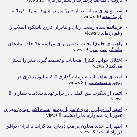
شب شهدای میناب در اربعین/ پدر دو شهید: من از کربلا به
کربلا آمدم
10 views
فرمانده سپاه رشت: زنان و مادران تاریخ باشکوه انقلاب را
رقم زده‌اند
9 views
راهنمای جامع انتخاب تندیس برای مراسم ها؛ خلق نمادهای
ماندگار سازمانی
9 views
اختلال خواب، کنترل هیجانات و تصمیم‌گیری مغز را مختل
می‌کند
9 views
امضای تفاهمنامه سرمایه گذاری 250 میلیون دلاری در
زنجیره صنعت مرغ
8 views
انتقاد از سکوت بین المللی در برابر تهدید سلامت بیماران
8
views
اظهارات جبلی درباره ۲ سریال پخش‌نشده اکبر عبدی/ مهران
غفوریان: امیدوارم ما را ببخشد
8 views
اظهارات جدید معاون ترامپ درباره مذاکرات با ایران/ توافق
در راه است؟
8 views