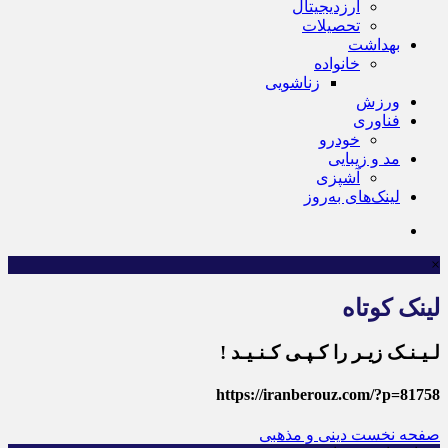
ارزدیجیتال
تحصیلات
بهداشت
خانواده
زناشویی
ورزش
فناوری
خودرو
مد و زیبایی
آشپزی
لینک‌های به‌روز
×
لینک کوتاه
لـیـنـک زیـر را کـپـی کـنـیـد !
https://iranberouz.com/?p=81758
صفحه نخست
دینی و مذهبی