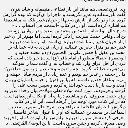
وی افزود:بعضی هم مانند ابن‌ابار قضاعی منصفانه و شاید بتوان
گفت باورمندانه به غدیر نگریسته و ماجرا را آن‌گونه که بوده گزارش
کرده‌اند. او در یکی از آثارش نه تنها از جریان غدیر بلکه به مناشده‌ها
هم اشاره کرده است. او در در کتاب «المعجم فی اصحاب ….»
شرح حال ابو العباس احمد بن محمد بن سعید و در روایتی از سعد
بن ابی وقاص حدیث منزلت را ذکر کرده است. اما مهم‌تر از آن خبر
او از جریان غدیر و منا شده درباره آن است. او از مناشده درباره
غدیر خم در منزل جابر بن عبدالله از زبان فردی به نام عبدالله بن
محمد بن عقیل با حضور علی بن الحسین (ع) و محمد حنفیه و
ابوجعفر ( احتمالاً منظور او امام باقر (ع) است) خبر داده است که
فردی از اهل عراق وارد شد و خطاب به او گفت شما را سوگند
می‌دهم به خدا که بگویید آنچه را دیدیم و شنیدیم از رسول خدا (ص)؛
ما در جحفه در غدیر خم بودیم و عده زیادی از مردم قبایل جهینه و
مزینه و غفار حضور داشتند که پیامبر (ص) از خیمه یا سایبان بیرون
آمدند و سه بار با دست خود اشاره کرده و سپس دست علی را
گرفته و فرمودند: «من کنت مولاه فعلی مولاه». بیان رخداد غدیر به
ویژه حدیث معروف آن و مناشده درباره آن از نکات ارزنده‌ای است
که در این کتاب مورد توجه قرار گرفته است. ابن ابار در کتاب
دیگرش با عنوان «الحلة السیراء» و در شرح حال تمیم بن معد بن
اسماعیل بن محمد بن عبیدالله که او را با عنوان شاعر فاطمیان
معرفی کرده شعر تمیم را درباره برادرش نزار آورده که او را فرزند
وصی معرفی کرده و چنین سروده است: یَا بنَ الوصیِّ المُرتَضی، یَا