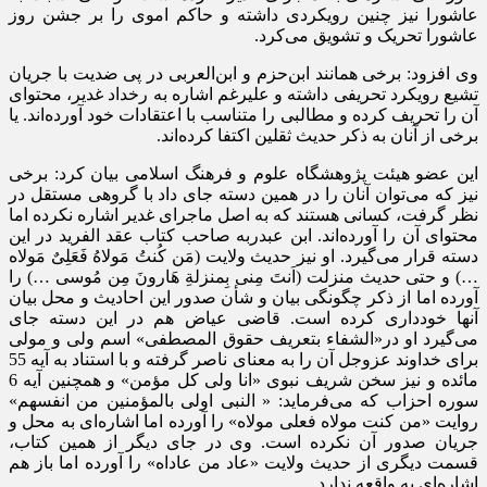
عاشورا نیز چنین رویکردی داشته و حاکم اموی را بر جشن روز
عاشورا تحریک و تشویق می‌کرد.
وی افزود: برخی همانند ابن‌حزم و ابن‌العربی در پی ضدیت با جریان
تشیع رویکرد تحریفی داشته و علیرغم اشاره به رخداد غدیر، محتوای
آن را تحریف کرده و مطالبی را متناسب با اعتقادات خود آورده‌اند. یا
برخی از آنان به ذکر حدیث ثقلین اکتفا کرده‌اند.
این عضو هیئت پژوهشگاه علوم و فرهنگ اسلامی بیان کرد: برخی
نیز که می‌توان آنان را در همین دسته جای داد با گروهی مستقل در
نظر گرفت، کسانی هستند که به اصل ماجرای غدیر اشاره نکرده اما
محتوای آن را آورده‌اند. ابن عبدربه صاحب کتاب عقد الفرید در این
دسته قرار می‌گیرد. او نیز حدیث ولایت (مَن کُنتُ مَولاهُ فَعَلِیٌ مَولاه
…) و حتی حدیث منزلت (اَنتَ مِنی بِمنزلةِ هَارونَ مِن مُوسی …) را
آورده اما از ذکر چگونگی بیان و شأن صدور این احادیث و محل بیان
آنها خودداری کرده است. قاضی عیاض هم در این دسته جای
می‌گیرد او در«الشفاء بتعریف حقوق المصطفی» اسم ولی و مولی
برای خداوند عزوجل آن را به معنای ناصر گرفته و با استناد به آیه 55
مائده و نیز سخن شریف نبوی «انا ولی کل مؤمن» و همچنین آیه 6
سوره احزاب که می‌فرماید: « النبی اولی بالمؤمنین من انفسهم»
روایت «من کنت مولاه فعلی مولاه» را آورده اما اشاره‌ای به محل و
جریان صدور آن نکرده است. وی در جای دیگر از همین کتاب،
قسمت دیگری از حدیث ولایت «عاد من عاداه» را آورده اما باز هم
اشاره‌ای به واقعه ندارد.