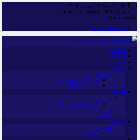
تاریخ : یکشنبه, ۱۸ مرداد , ۱۴۰۵
برابر با : Sunday - 9 - August - 2026
ساعت :
7:00:57
تبلیغات ایران به‌روز
سیاست
اندیشه
حقوقی
فرهنگ
سرگرمی
گردشگری و مهاجرت
طبیعت و حیوانات
اقتصاد
صنعت
کارآفرینی و بازاریابی
ارزدیجیتال
تحصیلات
بهداشت
خانواده
زناشویی
ورزش