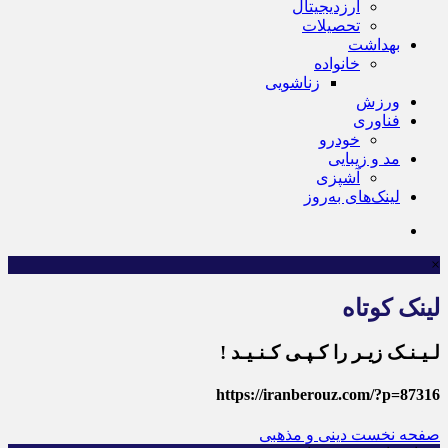
ارزدیجیتال
تحصیلات
بهداشت
خانواده
زناشویی
ورزش
فناوری
خودرو
مد و زیبایی
آشپزی
لینک‌های به‌روز
×
لینک کوتاه
لـیـنـک زیـر را کـپـی کـنـیـد !
https://iranberouz.com/?p=87316
صفحه نخست
دینی و مذهبی