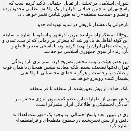
شورای اسلامی، در تحلیلی از تقابل احتمالی، تأکید کرده است که
پاسخ تهران به چنین حملاتی، فراتر از یک واکنش نظامی محدود بوده
و نظم و «هندسه منطقه» را به طور بنیادین تغییر خواهد داد.
بازخوانی یک هشدار تاریخی در سایه تهدیدات جدید
روح‌الله متفکرآزاد، نماینده تبریز، آذرشهر و اسکو، با اشاره به سابقه
این گونه لفاظی‌ها یادآور شد که پیش‌تر نیز زمانی که ترامپ، تمدن و
زیرساخت‌های ایران را تهدید کرده بود، با پاسخی معتبر، قاطع و
بازدارنده از سوی جمهوری اسلامی مواجه شد.
این عضو هیئت رئیسه مجلس تصریح کرد: استراتژی بازدارندگی
تهران نه‌تنها تضعیف نشده، بلکه معادله پیشین همچنان با همان قوت
و صلابت پابرجاست و هرگونه خطای محاسباتی با واکنشی
پشیمان‌کننده روبه‌رو خواهد شد.
بانک اهداف از پیش تعیین‌شده؛ از منطقه تا فرامنطقه
بخش مهمی از اظهارات این عضو کمیسیون انرژی مجلس، بر
آمادگی لجستیکی و اطلاعاتی ایران متمرکز است.
وی در تبیین ابعاد پاسخ احتمالی، به وجود یک «فهرست اهداف»
دقیق و از پیش تعیین‌شده در سطوح منطقه‌ای و فرامنطقه‌ای
اشاره کرد.