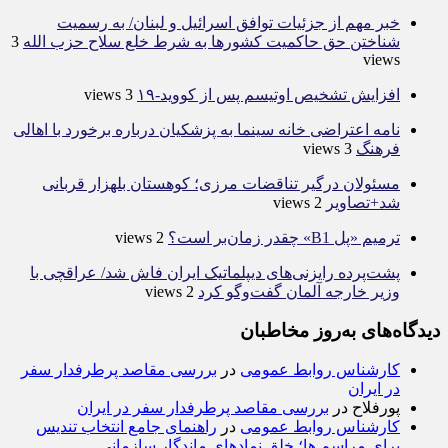
خبر مهم از جزئیات توافق اسرائیل و لبنان/ به رسمیت
شناختن حق حاکمیت کشور‌ها به شرط خلع سلاح حزب الله
3
views
افزایش تشخیص اوتیسم پس از کووید-۱۹
3 views
نامه اعتراضی خانه سینما به پزشکیان درباره برخورد با اهالی
فرهنگ
3 views
مسئولان درگیر تناقضات مرزی؛ کوهستان بلهزار قربانی
شد+تصاویر
2 views
ترمیم «پل B1» چقدر زمان‌بر است؟
2 views
پشت‌پرده رایزنی‌های دیپلماتیک ایران فاش شد/ عراقچی با
وزیر خارجه آلمان گفت‌و‌گو کرد
2 views
دیدگاه‌های به‌روز مخاطبان
کارشناس روابط عمومی
در
بررسی مقاصد پرطرفدار سفر
در ایران
پورفلاح
در
بررسی مقاصد پرطرفدار سفر در ایران
کارشناس روابط عمومی
در
راهنمای جامع انتخاب تندیس
برای مراسم ها؛ خلق نمادهای ماندگار سازمانی