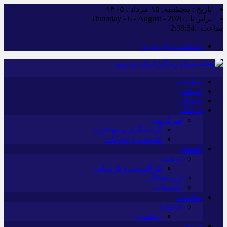
تاریخ : پنجشنبه, ۱۵ مرداد , ۱۴۰۵
برابر با : Thursday - 6 - August - 2026
ساعت :
2:36:55
تبلیغات ایران به‌روز
سیاست
اندیشه
حقوقی
فرهنگ
سرگرمی
گردشگری و مهاجرت
طبیعت و حیوانات
اقتصاد
صنعت
کارآفرینی و بازاریابی
ارزدیجیتال
تحصیلات
بهداشت
خانواده
زناشویی
ورزش