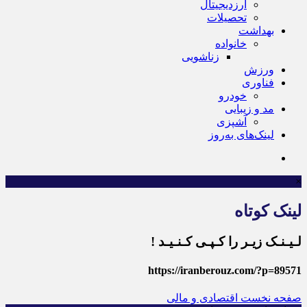
ارزدیجیتال
تحصیلات
بهداشت
خانواده
زناشویی
ورزش
فناوری
خودرو
مد و زیبایی
آشپزی
لینک‌های به‌روز
×
لینک کوتاه
لـیـنـک زیـر را کـپـی کـنـیـد !
https://iranberouz.com/?p=89571
صفحه نخست
اقتصادی و مالی