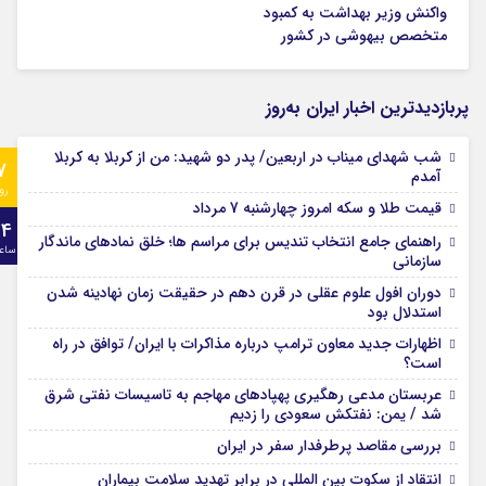
واکنش وزیر بهداشت به کمبود
متخصص بیهوشی‌ در کشور
پربازدیدترین اخبار ایران به‌روز
شب شهدای میناب در اربعین/ پدر دو شهید: من از کربلا به کربلا
7
آمدم
رو
قیمت طلا و سکه امروز چهارشنبه 7 مرداد
24
راهنمای جامع انتخاب تندیس برای مراسم ها؛ خلق نمادهای ماندگار
ساع
سازمانی
دوران افول علوم عقلی در قرن دهم در حقیقت زمان نهادینه شدن
استدلال بود
اظهارات جدید معاون ترامپ درباره مذاکرات با ایران/ توافق در راه
است؟
عربستان مدعی رهگیری پهپادهای مهاجم به تاسیسات نفتی شرق
شد / یمن: نفتکش سعودی را زدیم
بررسی مقاصد پرطرفدار سفر در ایران
انتقاد از سکوت بین المللی در برابر تهدید سلامت بیماران