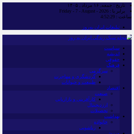
تاریخ : جمعه, ۱۶ مرداد , ۱۴۰۵
برابر با : Friday - 7 - August - 2026
ساعت :
4:52:31
تبلیغات ایران به‌روز
سیاست
اندیشه
حقوقی
فرهنگ
سرگرمی
گردشگری و مهاجرت
طبیعت و حیوانات
اقتصاد
صنعت
کارآفرینی و بازاریابی
ارزدیجیتال
تحصیلات
بهداشت
خانواده
زناشویی
ورزش