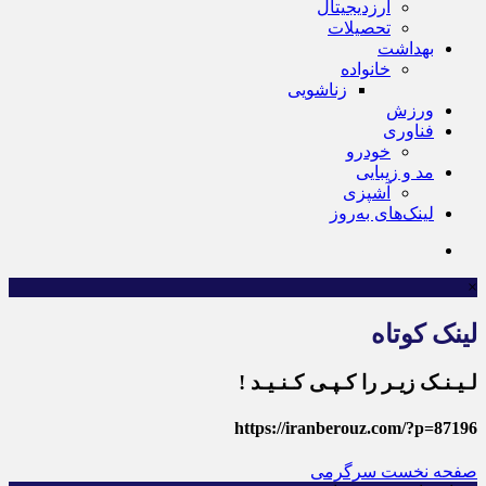
ارزدیجیتال
تحصیلات
بهداشت
خانواده
زناشویی
ورزش
فناوری
خودرو
مد و زیبایی
آشپزی
لینک‌های به‌روز
×
لینک کوتاه
لـیـنـک زیـر را کـپـی کـنـیـد !
https://iranberouz.com/?p=87196
صفحه نخست
سرگرمی