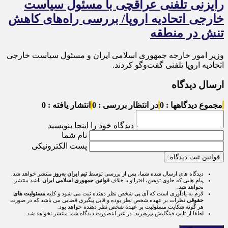
رایزنی تلفنی عراقچی با مسئول سیاست
خارجی اتحادیه اروپا/ بررسی راه‌های کاهش
تنش در منطقه
وزیر امور خارجه جمهوری اسلامی ایران و مسئول سیاست خارجی
اتحادیه اروپا تلفنی گفت‌و‌گو کردند.
ارسال دیدگاه
مجموع دیدگاهها : 0
در انتظار بررسی : 0
انتشار یافته : 0
دیدگاه خود را اینجا بنویسید
نام شما
پست الکترونیکی
قوانین ثبت دیدگاه:
دیدگاه های ارسال شده شما، پس از بررسی توسط
تیم ایران به‌روز
منتشر خواهد شد.
پیام هایی که حاوی توهین، افترا و یا خلاف
قوانین جمهوری اسلامی ایران
باشد منتشر
نخواهد شد.
لازم به یادآوری است که آی پی شخص نظر دهنده ثبت می شود و کلیه
مسئولیت های
حقوقی
نظرات بر عهده شخص نظر بوده و قابل پیگیری قضایی می باشد که در صورت
هر گونه شکایت مسئولیت بر عهده شخص نظر دهنده خواهد بود.
لطفا از تایپ فینگلیش بپرهیزید. در غیر اینصورت دیدگاه شما منتشر نخواهد شد.