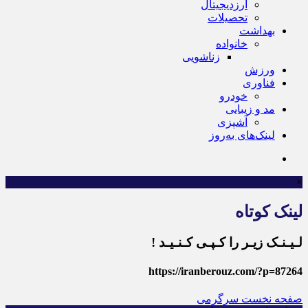
ارزدیجیتال
تحصیلات
بهداشت
خانواده
زناشویی
ورزش
فناوری
خودرو
مد و زیبایی
آشپزی
لینک‌های به‌روز
×
لینک کوتاه
لـیـنـک زیـر را کـپـی کـنـیـد !
https://iranberouz.com/?p=87264
صفحه نخست
سرگرمی