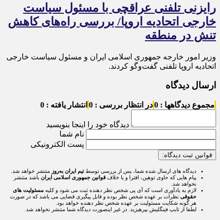
رایزنی تلفنی عراقچی با مسئول سیاست
خارجی اتحادیه اروپا/ بررسی راه‌های کاهش
تنش در منطقه
وزیر امور خارجه جمهوری اسلامی ایران و مسئول سیاست خارجی
اتحادیه اروپا تلفنی گفت‌و‌گو کردند.
ارسال دیدگاه
مجموع دیدگاهها : 0
در انتظار بررسی : 0
انتشار یافته : 0
دیدگاه خود را اینجا بنویسید
نام شما
پست الکترونیکی
قوانین ثبت دیدگاه:
دیدگاه های ارسال شده شما، پس از بررسی توسط
تیم ایران به‌روز
منتشر خواهد شد.
پیام هایی که حاوی توهین، افترا و یا خلاف
قوانین جمهوری اسلامی ایران
باشد منتشر
نخواهد شد.
لازم به یادآوری است که آی پی شخص نظر دهنده ثبت می شود و کلیه
مسئولیت های
حقوقی
نظرات بر عهده شخص نظر بوده و قابل پیگیری قضایی می باشد که در صورت
هر گونه شکایت مسئولیت بر عهده شخص نظر دهنده خواهد بود.
لطفا از تایپ فینگلیش بپرهیزید. در غیر اینصورت دیدگاه شما منتشر نخواهد شد.