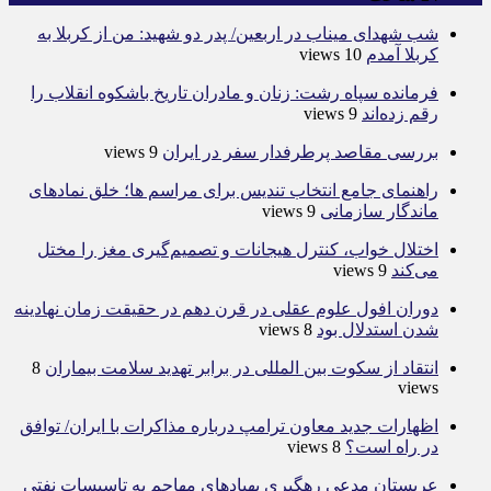
شب شهدای میناب در اربعین/ پدر دو شهید: من از کربلا به
کربلا آمدم
10 views
فرمانده سپاه رشت: زنان و مادران تاریخ باشکوه انقلاب را
رقم زده‌اند
9 views
بررسی مقاصد پرطرفدار سفر در ایران
9 views
راهنمای جامع انتخاب تندیس برای مراسم ها؛ خلق نمادهای
ماندگار سازمانی
9 views
اختلال خواب، کنترل هیجانات و تصمیم‌گیری مغز را مختل
می‌کند
9 views
دوران افول علوم عقلی در قرن دهم در حقیقت زمان نهادینه
شدن استدلال بود
8 views
انتقاد از سکوت بین المللی در برابر تهدید سلامت بیماران
8
views
اظهارات جدید معاون ترامپ درباره مذاکرات با ایران/ توافق
در راه است؟
8 views
عربستان مدعی رهگیری پهپادهای مهاجم به تاسیسات نفتی