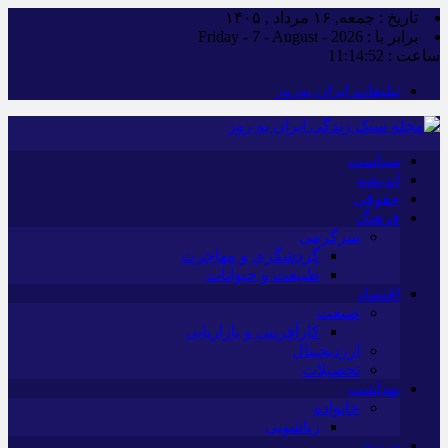
تاریخ : جمعه, ۱۶ مرداد , ۱۴۰۵
برابر با : Friday - 7 - August - 2026
ساعت :
11:14:54
تبلیغات ایران به‌روز
سیاست
اندیشه
حقوقی
فرهنگ
سرگرمی
گردشگری و مهاجرت
طبیعت و حیوانات
اقتصاد
صنعت
کارآفرینی و بازاریابی
ارزدیجیتال
تحصیلات
بهداشت
خانواده
زناشویی
ورزش