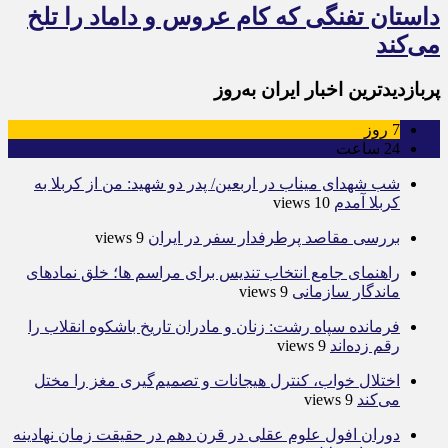
داستان تفنگی که کام عروس و داماد را تلخ
می‌کند
پربازدیدترین اخبار ایران به‌روز
7
روز
24
ساعت
شب شهدای میناب در اربعین/ پدر دو شهید: من از کربلا به
کربلا آمدم
10 views
بررسی مقاصد پرطرفدار سفر در ایران
9 views
راهنمای جامع انتخاب تندیس برای مراسم ها؛ خلق نمادهای
ماندگار سازمانی
9 views
فرمانده سپاه رشت: زنان و مادران تاریخ باشکوه انقلاب را
رقم زده‌اند
9 views
اختلال خواب، کنترل هیجانات و تصمیم‌گیری مغز را مختل
می‌کند
9 views
دوران افول علوم عقلی در قرن دهم در حقیقت زمان نهادینه