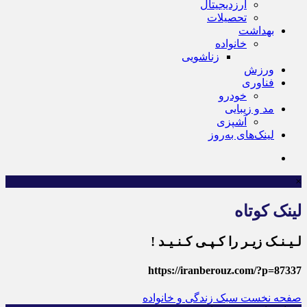
ارزدیجیتال
تحصیلات
بهداشت
خانواده
زناشویی
ورزش
فناوری
خودرو
مد و زیبایی
آشپزی
لینک‌های به‌روز
×
لینک کوتاه
لـیـنـک زیـر را کـپـی کـنـیـد !
https://iranberouz.com/?p=87337
صفحه نخست
سبک زندگی و خانواده