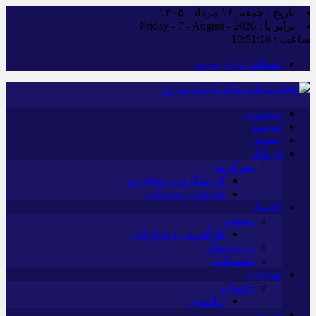
تاریخ : جمعه, ۱۶ مرداد , ۱۴۰۵
برابر با : Friday - 7 - August - 2026
ساعت :
10:51:16
تبلیغات ایران به‌روز
سیاست
اندیشه
حقوقی
فرهنگ
سرگرمی
گردشگری و مهاجرت
طبیعت و حیوانات
اقتصاد
صنعت
کارآفرینی و بازاریابی
ارزدیجیتال
تحصیلات
بهداشت
خانواده
زناشویی
ورزش