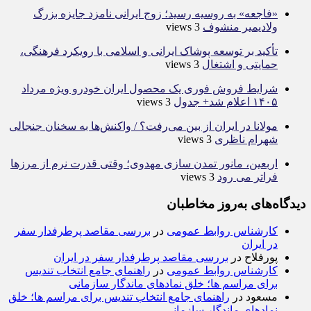
«فاجعه» به روسیه رسید؛ زوج ایرانی نامزد جایزه بزرگ
ولادیمیر منشوف
3 views
تأکید بر توسعه پوشاک ایرانی و اسلامی با رویکرد فرهنگی،
حمایتی و اشتغال
3 views
شرایط فروش فوری یک محصول ایران خودرو ویژه مرداد
۱۴۰۵ اعلام شد+ جدول
3 views
مولانا در ایران از بین می‌رفت؟ / واکنش‌ها به سخنان جنجالی
شهرام ناظری
3 views
اربعین، مانور تمدن سازی مهدوی؛ وقتی قدرت نرم از مرزها
فراتر می رود
3 views
دیدگاه‌های به‌روز مخاطبان
کارشناس روابط عمومی
در
بررسی مقاصد پرطرفدار سفر
در ایران
پورفلاح
در
بررسی مقاصد پرطرفدار سفر در ایران
کارشناس روابط عمومی
در
راهنمای جامع انتخاب تندیس
برای مراسم ها؛ خلق نمادهای ماندگار سازمانی
مسعود
در
راهنمای جامع انتخاب تندیس برای مراسم ها؛ خلق
نمادهای ماندگار سازمانی