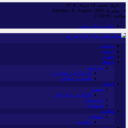
تاریخ : شنبه, ۱۷ مرداد , ۱۴۰۵
برابر با : Saturday - 8 - August - 2026
ساعت :
17:59:20
تبلیغات ایران به‌روز
سیاست
اندیشه
حقوقی
فرهنگ
سرگرمی
گردشگری و مهاجرت
طبیعت و حیوانات
اقتصاد
صنعت
کارآفرینی و بازاریابی
ارزدیجیتال
تحصیلات
بهداشت
خانواده
زناشویی
ورزش