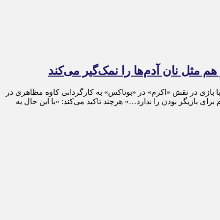
 مثل نان آدم‌ها را نمک‌گیر می‌کند
اقی که سال ۱۳۸۷ با نقش «فریده» در «بزنگاه» به کارگردانی رضا عطاران برای سوسن پرور در تلویزیون رخ داد می‌توانست سال ۱۳۹۸ با بازی در نقش «اکرم» در «بوتاکس» به کارگردانی کاوه مظاهری در
ی بازیگر بودن را ندارد…» هرچند تاکید می‌کند: «با این حال به