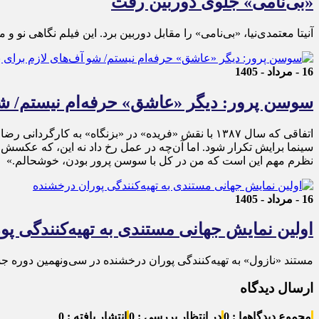
«بی‌نامی» جلوی دوربین رفت
آنیتا معتمدی‌نیا، «بی‌نامی» را مقابل دوربین برد. این فیلم نگاهی نو 
16 - مرداد - 1405
سوسن پرور: دیگر «عاشق» حرفه‌ام نیستم/ شو آف
سینما برایش تکرار شود. اما آن‌چه در عمل رخ داد نه این، که عکسش ب
نظرم مهم این است که من در کل با سوسن پرور بودن، خوشحالم.»
16 - مرداد - 1405
اولین نمایش جهانی مستندی به تهیه‌کنندگی پ
مستند «نازول» به تهیه‌کنندگی پوران درخشنده در سی‌ونهمین دوره جش
ارسال دیدگاه
مجموع دیدگاهها : 0
در انتظار بررسی : 0
انتشار یافته : 0