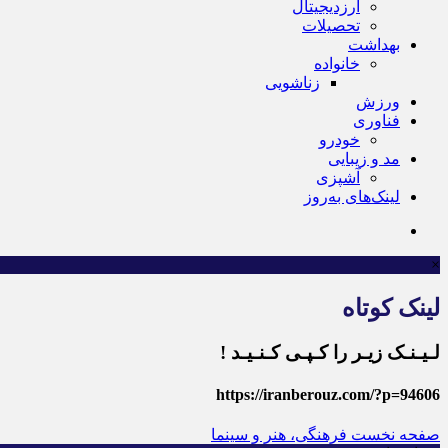
ارزدیجیتال
تحصیلات
بهداشت
خانواده
زناشویی
ورزش
فناوری
خودرو
مد و زیبایی
آشپزی
لینک‌های به‌روز
×
لینک کوتاه
لـیـنـک زیـر را کـپـی کـنـیـد !
https://iranberouz.com/?p=94606
صفحه نخست
فرهنگی، هنر و سینما