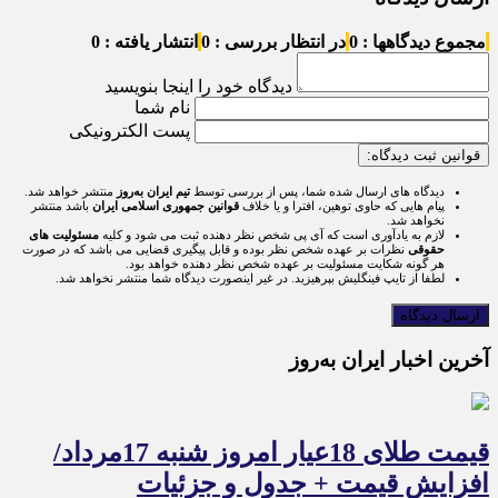
مجموع دیدگاهها : 0
در انتظار بررسی : 0
انتشار یافته : 0
دیدگاه خود را اینجا بنویسید
نام شما
پست الکترونیکی
قوانین ثبت دیدگاه:
دیدگاه های ارسال شده شما، پس از بررسی توسط
تیم ایران به‌روز
منتشر خواهد شد.
پیام هایی که حاوی توهین، افترا و یا خلاف
قوانین جمهوری اسلامی ایران
باشد منتشر
نخواهد شد.
لازم به یادآوری است که آی پی شخص نظر دهنده ثبت می شود و کلیه
مسئولیت های
حقوقی
نظرات بر عهده شخص نظر بوده و قابل پیگیری قضایی می باشد که در صورت
هر گونه شکایت مسئولیت بر عهده شخص نظر دهنده خواهد بود.
لطفا از تایپ فینگلیش بپرهیزید. در غیر اینصورت دیدگاه شما منتشر نخواهد شد.
آخرین اخبار ایران به‌روز
قیمت طلای 18عیار امروز شنبه 17مرداد/
افزایش قیمت + جدول و جزئیات