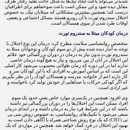
شدیدتر می‌تواند باعث ایجاد تیک‌ها به شکل حالت تقلید رفتار طرف
مقابل دیده شود و این ممکن است باعث سوءتفاهم برای اطرافیان
درست کند؛ همچنین بیشترین مشکلاتی که مبتلایان تیک، به خصوص
اختلال سندروم تورت با آن روبرو هستند مسائل اجتماعی و بعضی
اوقات طرد شدن از سوی همسالان است.
درمان کودکان مبتلا به سندروم تورت
متخصص روانشناسی سلامت مطرح کرد: درمان این نوع اختلال با
توجه به آمار دیده شده بیش از دو سوم کودکان و نوجوانان مبتلا به
سندروم تورت بدون نیاز به درمان در دوران بزرگسالی خود علائم
این اختلال در آنان از بین می‌رود و نیاز به هیچ‌گونه درمان خاصی
ندارند اما در این دوره که زمان طولانی محسوب می‌شود کار اصلی
این است که بر اساس آموزش به افرادی که با این کودکان سر و
کار دارند اعم از خانواده، مدرسه و همسالان کودک را در نظر بگیریم
که اگر کودکی حرکات یا صداهایی از خودش تولید کرد ناخواسته و
غیر ارادی است.
وی افزود: همچنین در یک‌سری موارد خاص یعنی حدود یک سوم
افراد ممکن است این اختلال‌ها را در دوران بزرگسالی نیز داشته
باشند که در این شرایط فرد نیاز به درمان داشته و در ابتدای درمان
سعی می‌شود با تکنیک‌های روانشناسی، به خصوص روش سی بی
تی (CBT) که یک نوع روش شناختی همراه با آگاهی دادن است به
بهبود این اختلال در فرد کمک خواهد شد. همچنین در مواردی که یک