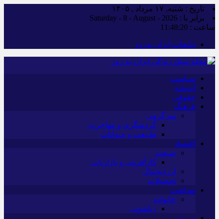
تاریخ : شنبه, ۱۷ مرداد , ۱۴۰۵
برابر با : Saturday - 8 - August - 2026
ساعت :
11:48:21
تبلیغات ایران به‌روز
سیاست
اندیشه
حقوقی
فرهنگ
سرگرمی
گردشگری و مهاجرت
طبیعت و حیوانات
اقتصاد
صنعت
کارآفرینی و بازاریابی
ارزدیجیتال
تحصیلات
بهداشت
خانواده
زناشویی
ورزش