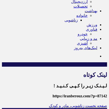
ارزدیجیتال
تحصیلات
بهداشت
خانواده
زناشویی
ورزش
فناوری
خودرو
مد و زیبایی
آشپزی
لینک‌های به‌روز
×
لینک کوتاه
لـیـنـک زیـر را کـپـی کـنـیـد !
https://iranberouz.com/?p=87142
صفحه نخست
زناشویی، مادر و کودک