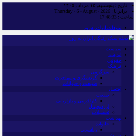
تاریخ : پنجشنبه, ۱۵ مرداد , ۱۴۰۵
برابر با : Thursday - 6 - August - 2026
ساعت :
17:48:34
تبلیغات ایران به‌روز
سیاست
اندیشه
حقوقی
فرهنگ
سرگرمی
گردشگری و مهاجرت
طبیعت و حیوانات
اقتصاد
صنعت
کارآفرینی و بازاریابی
ارزدیجیتال
تحصیلات
بهداشت
خانواده
زناشویی
ورزش