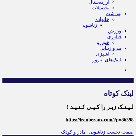
ارزدیجیتال
تحصیلات
بهداشت
خانواده
زناشویی
ورزش
فناوری
خودرو
مد و زیبایی
آشپزی
لینک‌های به‌روز
×
لینک کوتاه
لـیـنـک زیـر را کـپـی کـنـیـد !
https://iranberouz.com/?p=86398
صفحه نخست
زناشویی، مادر و کودک