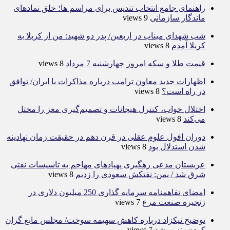
راهنمای جامع انتخاب تندیس برای مراسم ها؛ خلق نمادهای
ماندگار سازمانی
9 views
شب شهدای میناب در اربعین/ پدر دو شهید: من از کربلا به
کربلا آمدم
8 views
قیمت طلا و سکه امروز چهارشنبه 7 مرداد
8 views
اظهارات جدید معاون ترامپ درباره مذاکرات با ایران/ توافق
در راه است؟
8 views
اختلال خواب، کنترل هیجانات و تصمیم‌گیری مغز را مختل
می‌کند
8 views
دوران افول علوم عقلی در قرن دهم در حقیقت زمان نهادینه
شدن استدلال بود
8 views
عربستان مدعی رهگیری پهپادهای مهاجم به تاسیسات نفتی
شرق شد / یمن: نفتکش سعودی را زدیم
8 views
امضای تفاهمنامه سرمایه گذاری 250 میلیون دلاری در
زنجیره صنعت مرغ
7 views
توضیح نیکزاد درباره کاهش سهیمه سوخت/ مجلس مانع گران
کردن بنزین شد
7 views