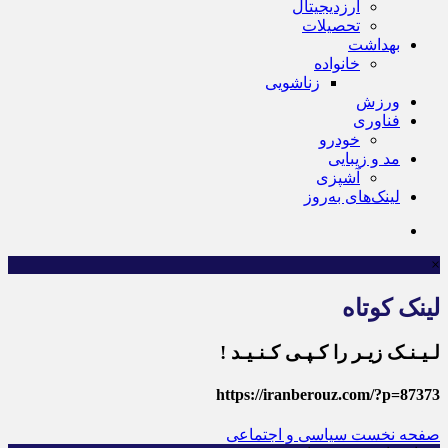
ارزدیجیتال
تحصیلات
بهداشت
خانواده
زناشویی
ورزش
فناوری
خودرو
مد و زیبایی
آشپزی
لینک‌های به‌روز
×
لینک کوتاه
لـیـنـک زیـر را کـپـی کـنـیـد !
https://iranberouz.com/?p=87373
صفحه نخست
سیاسی و اجتماعی