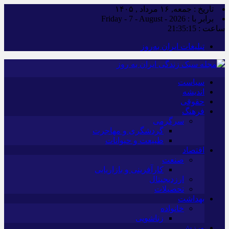
تاریخ : جمعه, ۱۶ مرداد , ۱۴۰۵
برابر با : Friday - 7 - August - 2026
ساعت :
21:35:16
تبلیغات ایران به‌روز
سیاست
اندیشه
حقوقی
فرهنگ
سرگرمی
گردشگری و مهاجرت
طبیعت و حیوانات
اقتصاد
صنعت
کارآفرینی و بازاریابی
ارزدیجیتال
تحصیلات
بهداشت
خانواده
زناشویی
ورزش