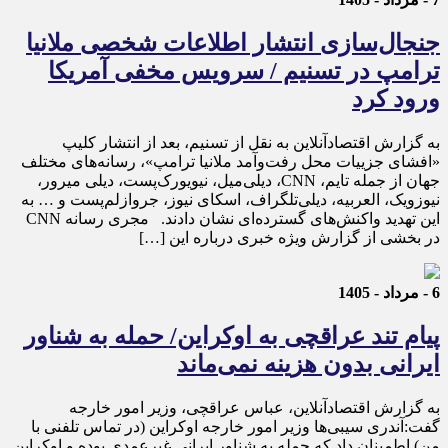
جنجال‌سازی انتشار اطلاعات شخصی ملانیا
ترامپ در تسنیم / سرویس مخفی آمریکا
ورود کرد
به گزارش اقتصادآنلاین به نقل از تسنیم، بعد از انتشار کلیپ
«افشای جزییات محل رفت‌وآمد ملانیا ترامپ»، رسانه‌های مختلف
جهان از جمله تایم، CNN، دیلی‌میل، نیویورک‌پست، دیلی میرور،
نیوزویک، العربیه، دیلی‌تلگراف، اسکای نیوز، جروازلم‌پست و … به
این تهدید واکنش‌های گسترده‌ای نشان دادند. مجری رسانه CNN
در بخشی از گزارش ویژه خبری درباره این […]
6 - مرداد - 1405
پیام تند عراقچی به اوکراین/ حمله به شناور
ایرانی بدون هزینه نمی‌ماند
به گزارش اقتصادآنلاین، عباس عراقچی، وزیر امور خارجه
گفت:آندری سیبی‌ها وزیر امور خارجه اوکراین (در تماس تلفنی با
من) اطمینان داد که حمله به شناور ایرانی غیرعمدی بوده و اوکراین