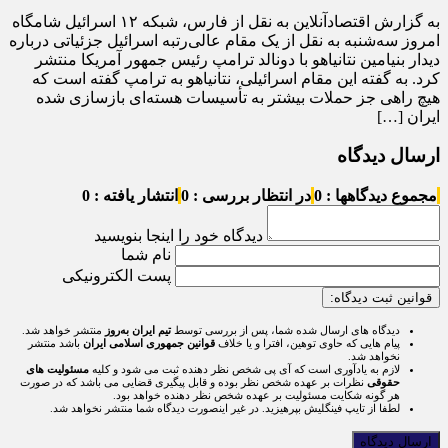
به گزارش اقتصادآنلاین به نقل از فارس، شبکه ۱۲ اسرائیل شامگاه
امروز سه‌شنبه به نقل از یک مقام عالی‌رتبه اسرائیل جزئیاتی درباره
دیدار بنیامین نتانیاهو با دونالد ترامپ رئیس جمهور آمریکا منتشر
کرد. به گفته این مقام اسرائیلی، نتانیاهو به ترامپ گفته است که
هیچ راهی جز حملات بیشتر به تأسیسات هسته‌ای بازسازی شده
ایران […]
ارسال دیدگاه
مجموع دیدگاهها : 0
در انتظار بررسی : 0
انتشار یافته : 0
دیدگاه خود را اینجا بنویسید
نام شما
پست الکترونیکی
قوانین ثبت دیدگاه:
دیدگاه های ارسال شده شما، پس از بررسی توسط
تیم ایران به‌روز
منتشر خواهد شد.
پیام هایی که حاوی توهین، افترا و یا خلاف
قوانین جمهوری اسلامی ایران
باشد منتشر
نخواهد شد.
لازم به یادآوری است که آی پی شخص نظر دهنده ثبت می شود و کلیه
مسئولیت های
حقوقی
نظرات بر عهده شخص نظر بوده و قابل پیگیری قضایی می باشد که در صورت
هر گونه شکایت مسئولیت بر عهده شخص نظر دهنده خواهد بود.
لطفا از تایپ فینگلیش بپرهیزید. در غیر اینصورت دیدگاه شما منتشر نخواهد شد.