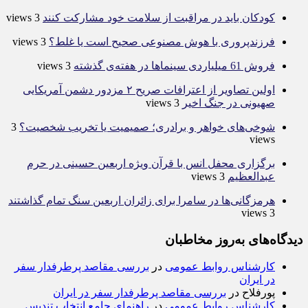
کودکان باید در مراقبت از سلامت خود مشارکت کنند
3 views
فرزندپروری با هوش مصنوعی صحیح است یا غلط؟
3 views
فروش 61 میلیاردی سینماها در هفته‌ی گذشته
3 views
اولین تصاویر از اعترافات صریح ۲ مزدور دشمن آمریکایی
صهیونی در جنگ اخیر
3 views
شوخی‌های خواهر و برادری؛ صمیمیت یا تخریب شخصیت؟
3
views
برگزاری محفل انس با قرآن ویژه اربعین حسینی در حرم
عبدالعظیم
3 views
هرمزگانی‌ها در سامرا برای زائران اربعین سنگ تمام گذاشتند
3 views
دیدگاه‌های به‌روز مخاطبان
کارشناس روابط عمومی
در
بررسی مقاصد پرطرفدار سفر
در ایران
پورفلاح
در
بررسی مقاصد پرطرفدار سفر در ایران
کارشناس روابط عمومی
در
راهنمای جامع انتخاب تندیس