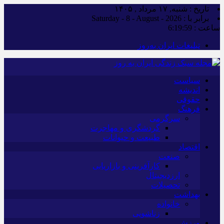
تاریخ : شنبه, ۱۷ مرداد , ۱۴۰۵
برابر با : Saturday - 8 - August - 2026
ساعت :
6:20:00
تبلیغات ایران به‌روز
سیاست
اندیشه
حقوقی
فرهنگ
سرگرمی
گردشگری و مهاجرت
طبیعت و حیوانات
اقتصاد
صنعت
کارآفرینی و بازاریابی
ارزدیجیتال
تحصیلات
بهداشت
خانواده
زناشویی
ورزش