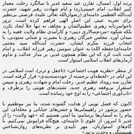
پرده اول: امسال، تقارن عید سعید غدیر با سالگرد رحلت معمار
کبیر انقلاب، امام خمینی(ره) و ایام شهادت رهبر شهید، حضرت
آیت‌الله العظمی خامنه‌ای (رضوان‌الله تعالی علیه)، فرصتی بی‌نظیر
برای تجربه عینی این اصل الهی فراهم کرده است. ترور
ناجوانمردانه رهبری عظیم‌الشأن و مجاهد، نه تنها خلأ ایجاد نکرد،
بلکه شکوه «مردم‌سالاری دینی» و کارآمدی نظام ولایت فقیه را به
میدان آورد. مجلس خبرگان رهبری با بصیرت و شتابی ستودنی، با
انتخاب فرزند مکرم ایشان، حضرت آیت‌الله سید مجتبی
خامنه‌ای(حفظه الله) به عنوان سومین رهبر فرزانه انقلاب، و امام
امت ثابت کرد که این نظام همچون غدیر، بر مدار عدالت و تداوم
آرمان‌های انقلاب اسلامی استوار است.
از منظر «نظریه هویت اجتماعی» (تاجفل و ترنر)، امت اسلامی در
این ایام، در «لحظه‌ای برجسته از خوددسته‌بندی» قرار گرفته است.
تقارن سه رویداد عظیم غدیر، رحلت امام و شهادت رهبری و سپس
استقرار بی‌وقفه رهبری جدید، تشتت‌های هویتی را برطرف و
«تاب‌آوری اجتماعی» را به اوج خود رسانده است.
اکنون که فصل نوینی از هدایت گشوده شده، ما نیز موظفیم با
حضور پرشور در راهپیمایی‌ها و جشن‌های خیابانی و محله‌ای، این
پیام را به آسمان‌ها برسانیم: ما امتی هستیم که «عهد ولایت» را از
غدیر تا امروز، از علوی تا خامنه‌ای، هیچ‌گاه فراموش نمی‌کنیم. با
گام‌های استوارتان، مهر تأییدی بر نظریه‌های روان‌شناختیِ
همبستگی و وحدت بزنید.»