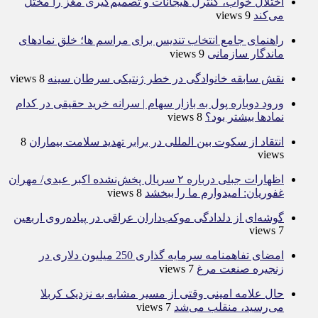
اختلال خواب، کنترل هیجانات و تصمیم‌گیری مغز را مختل
می‌کند
9 views
راهنمای جامع انتخاب تندیس برای مراسم ها؛ خلق نمادهای
ماندگار سازمانی
9 views
نقش سابقه خانوادگی در خطر ژنتیکی سرطان سینه
8 views
ورود دوباره پول به بازار سهام | سرانه خرید حقیقی در کدام
نماد‌ها بیشتر بود؟
8 views
انتقاد از سکوت بین المللی در برابر تهدید سلامت بیماران
8
views
اظهارات جبلی درباره ۲ سریال پخش‌نشده اکبر عبدی/ مهران
غفوریان: امیدوارم ما را ببخشد
8 views
گوشه‌ای از دلدادگی موکب‌داران عراقی در پیاده‌روی اربعین
7 views
امضای تفاهمنامه سرمایه گذاری 250 میلیون دلاری در
زنجیره صنعت مرغ
7 views
حال علامه امینی وقتی از مسیر مشایه به نزدیک کربلا
می‌رسید، منقلب می‌شد
7 views