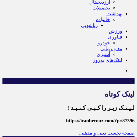
ارزدیجیتال
تحصیلات
بهداشت
خانواده
زناشویی
ورزش
فناوری
خودرو
مد و زیبایی
آشپزی
لینک‌های به‌روز
×
لینک کوتاه
لـیـنـک زیـر را کـپـی کـنـیـد !
https://iranberouz.com/?p=87396
صفحه نخست
دینی و مذهبی