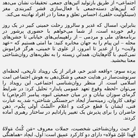
اجتماعی» از طریق بازتولید آئین‌های جمعی. تحقیقات نشان می‌دهد
که آیین‌های دسته‌جمعی با فعال‌سازی قشر کمربندی مغز
(سینگولیت خلفی)، احساس تعلق و معنا را در افراد نهادینه می‌کند.
بنابراین، امسال که غدیر و سالروز رحلت خمینی کبیر در یک روز
رقم خورده است، از شما می‌خواهم با حضوری پرشور در
برنامه‌های ملی و مردمی – از راهپیمایی‌های خیابانی تا جشن‌های
محله – این پیام را به جهان مخابره کنید: ما امتی هستیم که «عهد
ولایت» را از غدیر تا امروز، از علوی تا خمینی، هرگز فراموش
نمی‌کنیم. با گام‌هایتان، همدلیِ زیسته را به نظریه‌های روان‌شناختی
معنا ببخشید.
پرده سوم: «واقعه غدیر خم، فراتر از یک رویداد تاریخی، لحظه‌ای
سرنوشت‌ساز در هدایت جمعی و شکل‌دهی به هوش اجتماعی امت
اسلامی است. از منظر روان‌شناسی اجتماعی، این رویداد را
می‌توان «لحظه وقوع تعهد عمومی پایدار» تحلیل کرد: در شرایط
گرمای سوزان بیابان و در میان جمعیتی انبوه، پیامبر اکرم(ص) با
توقف کاروان، زمینه‌ساز ایجاد «برجستگی شناختی» شد. به عبارت
فنی، ایشان با قطع حرکت و اعلام «ألَسْتُ أولی بِکُم»، ذهن
حاضران را برای پذیرش یک تغییر پارادایم در ساختار رهبری آماده
کردند.
از حیث روان‌شناختی شخصیت، جملات معروف «مَن کُنتُ مَولاهُ
فَهذا عَلِیٌ مَولاه» دارای دو کارکرد عمیق است: اول، ایجاد «هماهنگی