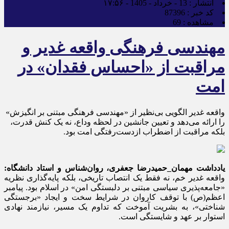
انتشار :
13 - خرداد - 1405 - ۱۷:۵۶
کد خبر :
87396
مشاهده :
69
مهندسی فرهنگی واقعه غدیر و
مراقبت از «احساس فقدان» در
امت
واقعه غدیر الگویی بی‌نظیر از «مهندسی فرهنگی مبتنی بر انگیزش»
را ارائه می‌دهد و تعیین جانشین در لحظه وداع، نه یک کنش قدرت،
بلکه مراقبت از اضطراب ازدست‌رفتگی امت بود.
یادداشت مهمان_حمیدرضا جعفری، روان‌شناس و استاد دانشگاه:
واقعه غدیر خم، نه فقط یک انتصاب تاریخی، بلکه پایه‌گذاری نظریه
«جامعه‌پذیری سیاسی مبتنی بر دلبستگی امن» در اسلام بود. پیامبر
اعظم(ص) با توقف کاروان در شرایط سخت و ایجاد «برجستگی
شناختی»، به بشریت آموخت که تداوم یک مسیر، نیازمند نهادی
استوار بر عهد و شایستگی است.