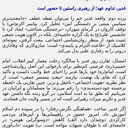
غدیر، تداوم عهد؛ از رهبری راستین تا حضور امت
پرده دوم: واقعه غدیر خم را می‌توان نقطه عطف «جامعه‌پذیری
سیاسیِ مبتنی بر دلبستگی امن» تحلیل کرد. پیامبر اکرم(ص) با
توقف کاروان در گرمای سوزان، «برجستگی شناختی» ایجاد کرد تا
جانشینیِ علی(ع) نه یک گزاره حاشیه‌ای، بلکه در کانون هویت جمعی
تثبیت شود. از منظر روان‌شناسی اجتماعی، بیعت گرفتن، نمونه‌ای
کلاسیک از «قاعده التزام و پایبندی» است؛ سازوکاری که وفاداری
درونی را به رفتاری علنی بدل می‌کند.
امسال، تقارن روز غدیر با سالگرد رحلت معمار کبیر انقلاب، امام
خمینی(ره)، فرصتی کم‌نظیر برای بازخوانی این اصل روان‌شناختی
است. امام(ره) خود بارها غدیر را احیای خط ولایت دانست و تأکید
کرد که بقای یک نهضت، نیازمند «بیعتِ مستمرِ جمعی» است. از
نظر نظریه «هویت اجتماعی» تاجفل و ترنر، چنین تقارنی یک «لحظه
برجسته خود-دسته‌بندی» را رقم می‌زند: ما مسلمانان و ایرانیان در
می‌یابیم که تعلق ما به امت اسلامی، در گرو زنده نگه داشتن عهد
غدیر و تکریم میراث رهبرانی است که در مسیر ولایت جان فشاندند.
اگر غدیر، ساخت «هماهنگی نگرش-رفتار» را در سپیده دم اسلام
آموزش داد، امروز حضور در راهپیمایی‌ها و آیین‌های مردمی
کارکردی دوچندان دارد الف) کاهش «دوسوگرایی هویتی» در
جامعه‌ای که با طوفان شبهات مواجه است، ب) تقویت «تاب‌آوری