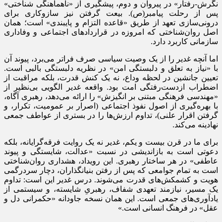
نگرش-رفتار» در پیروان و دوم، پیشگیری از «ناهماهنگی شناختی»
پس از رحلت پیامبر(ص). بیعت گرفتن نیز سازوکاری برای
درونی‌سازی تعهد از طریق «قاعده التزام و پایبندی» است؛ همان
اصل روان‌شناختی که امروزه در قراردادهای اجتماعی و وفاداری
سازمانی کاربرد دارد.
اما آنچه غدیر را از یک وصیت سیاسی صرف فراتر می‌برد، پیوند آن
با «نیاز به تعلق و دلبستگی امن» در نظریه دلبستگی بالبی است.
تعیین جانشین در لحظه وداع، نه یک کنش قدرت، بلکه مراقبت از
اضطراب ازدست‌رفتگی امت بود. واقعه غدیر الگویی بی‌نظیر از
«مهندسی فرهنگی مبتنی بر انگیزش» را ارائه می‌دهد، رهبری آگاه،
با بهره‌گیری از اصول نفوذ اجتماعی (اصرار بر عمومیت، تکرار، و
گرفتن اقرار علنی)، تداوم ارزش‌ها را در بستری از عواطف جمعی
نهادینه می‌کند.
برای ما در قرن بیست و یکم، غدیر نه یک روایت فرقه‌گرایانه، بلکه
دعوتی است به بازاندیشی در نسبت «عدالت، شایستگی و پیوند
عاطفی» در هر ساختار رهبری. این رویداد، هشداری روان‌شناختی
است به تمام جوامعی که پس از رفتن بنیانگذاران، دچار سردرگمی
هویت و کشمکش‌های قدرت می‌شوند. درس غدیر این است: تداوم
یک مسیر، نیازمند تعهدی شفاف، رهبریِ شایسته، و سیستمی از
یادآوری‌های جمعی است. این همان نسخه جاودانه «حکمرانی دل و
عقل» در فرهنگ انسانی است.»