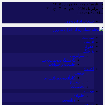
تاریخ : جمعه, ۱۶ مرداد , ۱۴۰۵
برابر با : Friday - 7 - August - 2026
ساعت :
10:47:57
تبلیغات ایران به‌روز
سیاست
اندیشه
حقوقی
فرهنگ
سرگرمی
گردشگری و مهاجرت
طبیعت و حیوانات
اقتصاد
صنعت
کارآفرینی و بازاریابی
ارزدیجیتال
تحصیلات
بهداشت
خانواده
زناشویی
ورزش