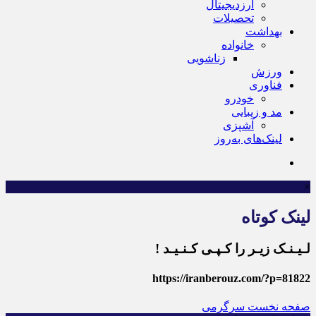
ارزدیجیتال
تحصیلات
بهداشت
خانواده
زناشویی
ورزش
فناوری
خودرو
مد و زیبایی
آشپزی
لینک‌های به‌روز
×
لینک کوتاه
لـیـنـک زیـر را کـپـی کـنـیـد !
https://iranberouz.com/?p=81822
صفحه نخست
سرگرمی