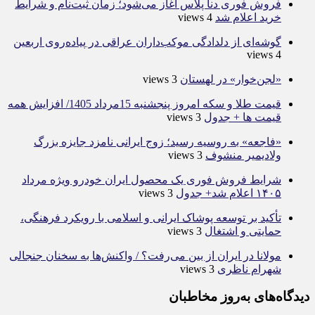
فروش فوری دنا پلاس آغاز می‌شود؛ زمان ثبت‌نام و شرایط
خرید اعلام شد
4 views
گوشه‌ای از دلدادگی موکب‌داران عراقی در پیاده‌روی اربعین
4 views
«لجن‌خوار» در لهستان
3 views
قیمت طلا و سکه امروز پنجشنبه 15مرداد 1405/ افزایش همه
قیمت ها + جدول
3 views
«فاجعه» به روسیه رسید؛ زوج ایرانی نامزد جایزه بزرگ
ولادیمیر منشوف
3 views
شرایط فروش فوری یک محصول ایران خودرو ویژه مرداد
۱۴۰۵ اعلام شد+ جدول
3 views
تأکید بر توسعه پوشاک ایرانی و اسلامی با رویکرد فرهنگی،
حمایتی و اشتغال
3 views
مولانا در ایران از بین می‌رفت؟ / واکنش‌ها به سخنان جنجالی
شهرام ناظری
3 views
دیدگاه‌های به‌روز مخاطبان