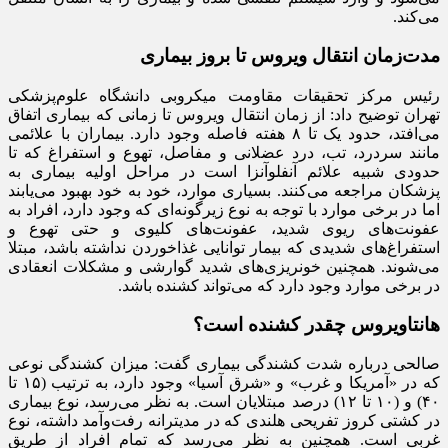
می‌کند.
مدت‌زمان انتقال ویروس تا بروز بیماری
رئیس مرکز تحقیقات مقاومت میکروبی دانشگاه علوم‌پزشکی
تهران توضیح داد: از زمان انتقال ویروس تا زمانی که بیماری اتفاق
می‌افتد، حدود یک تا ۸ هفته فاصله وجود دارد. بیماران با علائمی
مانند سردرد، تب، درد عضلانی و مفاصل، تهوع و استفراغ که تا
حدودی شبیه علائم آنفلوآنزا است در مراحل اولیه بیماری به
پزشکان مراجعه می‌کنند. بسیاری موارد، خود به خود بهبود می‌یابند
اما در برخی موارد با توجه به نوع زیرگونه‌ای که وجود دارد، افراد به
عفونت‌های ریوی شدید، عفونت‌های کلیوی و حتی تهوع و
استفراغ‌های شدیدی که بیمار توانایی غذاخوردن نداشته باشد، مبتلا
می‌شوند. همچنین خونریزی‌های شدید گوارشی و مشکلات انعقادی
در برخی موارد وجود دارد که می‌تواند کشنده‌ باشد.
هانتاویروس چقدر کشنده است؟
صالحی درباره شدت کشندگی بیماری گفت: میزان کشندگی نوعی
که در «آمریکا و غرب» و «شرق آسیا» وجود دارد، به ترتیب (۱۵ تا
۴۰) و (۱۰ تا ۱۲) درصد مبتلایان است. به نظر می‌رسد، نوع بیماری
در کشتی کروز تفریحی هلندی که در مدیترانه رفت‌وآمد داشته، نوع
غربی است. همچنین به نظر می‌رسد که تمام افراد از طریق