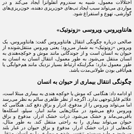
اختلالات معمول، شبیه به سندروم آنفلوآنزا ایجاد می‌کند و در
مواردی می‌تواند سبب ایجاد تب‌های خون‌ریزی‌ دهنده، خون‌ریزی‌های
گوارشی، تهوع و استفراغ شود.
هانتاویروس، ویروسی «زونوتیک»
صالحی درباره چگونگی انتقال هانتاویروس گفت: هانتاویروس، یک
ویروس «زونوتیک» به شمار می‌رود؛ یعنی ویروس منتقل‌شونده از
حیوان به انسان است و از جوندگانی مانند موش و خوکچه‌هندی به
انسان منتقل می‌شود. به طور معمول، انتقال انسان به انسان به
طور معمول ندارد؛ مگراینکه ارتباط بسیار نزدیک مانند هم‌خوابگی یا
هم‌اتاقی بودن طولانی‌مدت باشد.
چگونگی انتقال بیماری از حیوان به انسان
او ادامه داد: هنگامی که موش یا خوکچه هندی به بیماری مبتلا است،
علائم قابل‌توجهی ندارد. اگرچه از نظر ظاهری سالم به نظر می‌رسد
اما می‌تواند ویروس را از مدفوع، ادرار و بزاق دفع کند. هنگامی که
ویروس دفع می‌شود در مکان‌هایی مانند انبار، سیلو، اسکله‌ها
باقی‌می‌ماند و خشک می‌شود. ذرات خشک ادرار، مدفوع و بزاق
حیوان می‌تواند بیماری را به راحتی منتقل کند. به طور مثال،
تکه‌هایی از ذرات خشک ادرار، مدفوع و بزاق حیوان در غبار بلند
می‌شود و وارد سیستم تنفسی شده و بیماری را به انسان منتقل