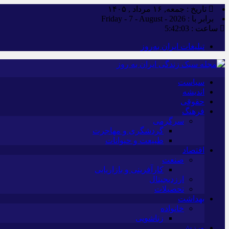
تاریخ : جمعه, ۱۶ مرداد , ۱۴۰۵
برابر با : Friday - 7 - August - 2026
ساعت :
5:42:03
تبلیغات ایران به‌روز
سیاست
اندیشه
حقوقی
فرهنگ
سرگرمی
گردشگری و مهاجرت
طبیعت و حیوانات
اقتصاد
صنعت
کارآفرینی و بازاریابی
ارزدیجیتال
تحصیلات
بهداشت
خانواده
زناشویی
ورزش