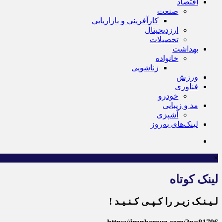
اقتصاد
صنعت
کارآفرینی و بازاریابی
ارزدیجیتال
تحصیلات
بهداشت
خانواده
زناشویی
ورزش
فناوری
خودرو
مد و زیبایی
آشپزی
لینک‌های به‌روز
×
لینک کوتاه
لـیـنـک زیـر را کـپـی کـنـیـد !