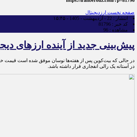
https://iranberouz.com/?p=81796
صفحه نخست
ارزدیجیتال
انتشار :
22 - اردیبهشت - 1405 - ۱۵:۴۵
کد خبر :
81796
مشاهده :
96
پیش‌بینی جدید از آینده ارزهای دیج
در آستانه یک رالی انفجاری قرار داشته باشد.