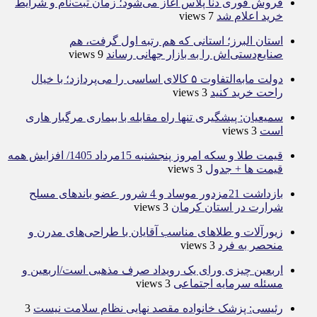
فروش فوری دنا پلاس آغاز می‌شود؛ زمان ثبت‌نام و شرایط
خرید اعلام شد
7 views
استان البرز؛ استانی که هم رتبه اول گرفت، هم
صنایع‌دستی‌اش را به بازار جهانی رساند
9 views
دولت مابه‌التفاوت ۵ کالای اساسی را می‌پردازد؛ با خیال
راحت خرید کنید
3 views
سمیعیان: پیشگیری تنها راه مقابله با بیماری مرگبار هاری
است
3 views
قیمت طلا و سکه امروز پنجشنبه 15مرداد 1405/ افزایش همه
قیمت ها + جدول
3 views
بازداشت 21مزدور موساد و 4 شرور عضو باندهای مسلح
شرارت در استان کرمان
3 views
زیورآلات و طلاهای مناسب آقایان با طراحی‌های مدرن و
منحصر به فرد
3 views
اربعین چیزی ورای یک رویداد صرف مذهبی است/اربعین و
مسئله سرمایه اجتماعی
3 views
رئیسی: پزشک خانواده مقصد نهایی نظام سلامت نیست
3