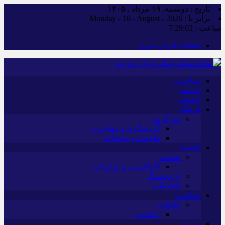
تاریخ : دوشنبه, ۱۹ مرداد , ۱۴۰۵
برابر با : Monday - 10 - August - 2026
ساعت :
7:29:03
تبلیغات ایران به‌روز
سیاست
اندیشه
حقوقی
فرهنگ
سرگرمی
گردشگری و مهاجرت
طبیعت و حیوانات
اقتصاد
صنعت
کارآفرینی و بازاریابی
ارزدیجیتال
تحصیلات
بهداشت
خانواده
زناشویی
ورزش