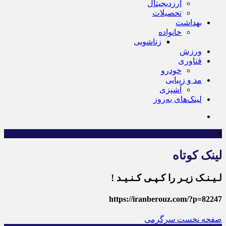
ارزدیجیتال
تحصیلات
بهداشت
خانواده
زناشویی
ورزش
فناوری
خودرو
مد و زیبایی
آشپزی
لینک‌های به‌روز
×
لینک کوتاه
لـیـنـک زیـر را کـپـی کـنـیـد !
https://iranberouz.com/?p=82247
صفحه نخست
سرگرمی