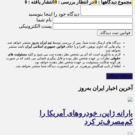
مجموع دیدگاهها : 0
در انتظار بررسی : 0
انتشار یافته : 0
دیدگاه خود را اینجا بنویسید
نام شما
پست الکترونیکی
قوانین ثبت دیدگاه:
دیدگاه های ارسال شده شما، پس از بررسی توسط
تیم ایران به‌روز
منتشر خواهد شد.
پیام هایی که حاوی توهین، افترا و یا خلاف
قوانین جمهوری اسلامی ایران
باشد منتشر
نخواهد شد.
لازم به یادآوری است که آی پی شخص نظر دهنده ثبت می شود و کلیه
مسئولیت های
حقوقی
نظرات بر عهده شخص نظر بوده و قابل پیگیری قضایی می باشد که در صورت
هر گونه شکایت مسئولیت بر عهده شخص نظر دهنده خواهد بود.
لطفا از تایپ فینگلیش بپرهیزید. در غیر اینصورت دیدگاه شما منتشر نخواهد شد.
آخرین اخبار ایران به‌روز
یارانه ژاپن، خودروهای آمریکا را
کم‌مصرف‌تر کرد