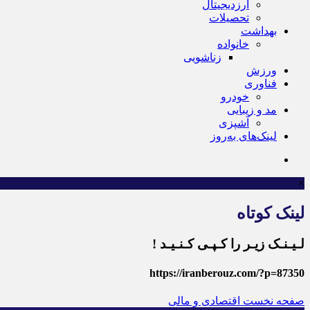
ارزدیجیتال
تحصیلات
بهداشت
خانواده
زناشویی
ورزش
فناوری
خودرو
مد و زیبایی
آشپزی
لینک‌های به‌روز
×
لینک کوتاه
لـیـنـک زیـر را کـپـی کـنـیـد !
https://iranberouz.com/?p=87350
صفحه نخست
اقتصادی و مالی