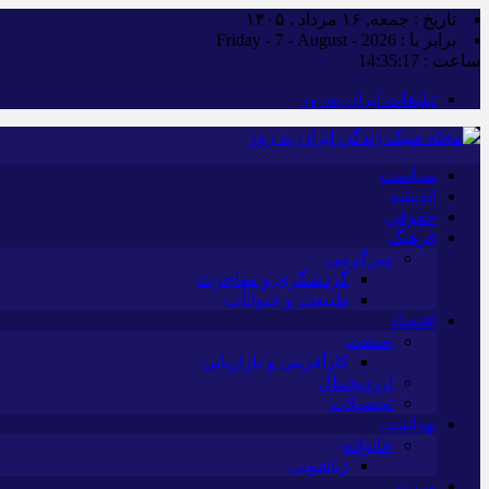
تاریخ : جمعه, ۱۶ مرداد , ۱۴۰۵
برابر با : Friday - 7 - August - 2026
ساعت :
14:35:18
تبلیغات ایران به‌روز
سیاست
اندیشه
حقوقی
فرهنگ
سرگرمی
گردشگری و مهاجرت
طبیعت و حیوانات
اقتصاد
صنعت
کارآفرینی و بازاریابی
ارزدیجیتال
تحصیلات
بهداشت
خانواده
زناشویی
ورزش