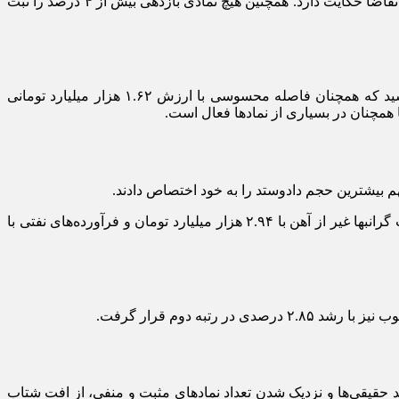
در معاملات امروز ۳۳۲ نماد در محدوده مثبت و ۳۲۴ نماد در محدوده منفی قرار گرفتند که نسبت به روز‌های گذشته از کاهش برتری سمت تقاضا حکایت دارد. همچنین هیچ نمادی بازدهی بیش از ۴ درصد را ثبت
در پایان معاملات، ۲۸۴ نماد در صف خرید و ۲۰۸ نماد در صف فروش قرار داشتند. ارزش صف‌های خرید به ۱۱.۲ هزار میلیارد تومان رسید که همچنان فاصله محسوسی با ارزش ۱.۶۲ هزار میلیارد تومانی
از نظر ارزش معاملات صنایع نیز گروه بانک‌ها و مؤسسات اعتباری با ۲.۹۸ هزار میلیارد تومان در صدر قرار گرفت. پس از آن، تولید فلزات گرانبها غیر از آهن با ۲.۹۴ هزار میلیارد تومان و فرآورده‌های نفتی با
یقی‌ها و نزدیک شدن تعداد نماد‌های مثبت و منفی، از افت شتاب