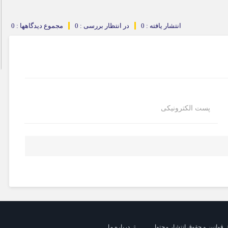
انتشار یافته : 0
در انتظار بررسی : 0
مجموع دیدگاهها : 0
پلمب ۵ مشاور املاک متخلف در رباط‌کریم
پست الکترونیکی
قوانین و حقوق انتشار محتوا
درباره ما