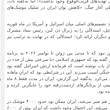
 تهدید‌های قریب‌الوقوع وجود نداشت»؛ اما به‌گفته باب،
صلی آغاز جنگ، «کاهش توان ایران در شلیک موشک‌های
تصمیم‌های اصلی میان اسرائیل و آمریکا در ماه فوریه
یل، استدلالی را به ژنرال دن کین، رئیس ستاد مشترک
 دیگران ارائه کرد؛ استدلالی که در نهایت به ترامپ نیز
بنا بر ادعای باب، برنامه اولیه اسرائیل این نبود که تا مدتی بین ژوئن تا نوامبر ۲۰۲۶ به برنامه
ر گفته بود که جمهوری اسلامی «با سرعتی بیش از حد» در
 باب نوشته است که فرمانده ارتش اسرائیل گفته بود
 جنگی آسیب می‌زند. این در شرایطی بود که ایران ماهانه
بین ۲۰۰ تا ۳۰۰ موشک بالستیک بیشتر تولید می‌کرد. به‌گفته این گزارش، ایران در مدت فقط ۸ ماه
پ
ی از پرتابگر‌های ازدست‌رفته خود را جایگزین کرده و
بر اساس برداشت زمیر، اگر شش ماه دیگر هم صبر می‌شد، ایران ممکن بود حدود ۴۰۰۰ موشک در
اختیار داشته باشد؛ و اگر یک سال دیگر صبر می‌شد، این احتمال وجود داشت که ایران بیش از ۶۰۰۰