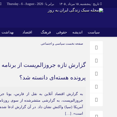
تاریخ : پنجشنبه, ۱۵ مرداد , ۱۴۰۵
برابر با : Thursday - 6 - August - 2026
سیاست
اندیشه
حقوقی
فرهنگ
اقتصاد
بهداشت
صفحه نخست
سیاسی و اجتماعی
گزارش تازه جروزالم‌پست از برنامه م
پرونده هسته‌ای دانسته شد؟
به گزارش اقتصاد آنلاین به نقل از فارس، یونا جر
جروزالم‌پست، به گزارشی منتشرشده از سوی روزنامه
آمریکا (سیا) واکنش نشان داد. در آن گزارش ادعا شده
است». […]