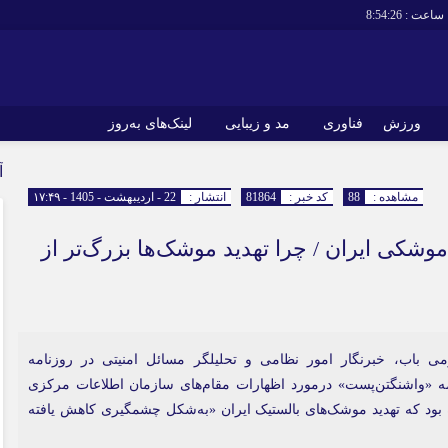
ساعت :
8:54:26
ورزش
فناوری
مد و زیبایی
لینک‌های به‌روز
آ
مشاهده :
88
کد خبر :
81864
انتشار :
22 - اردیبهشت - 1405 - ۱۷:۴۹
وشکی ایران / چرا تهدید موشک‌ها بزرگ‌تر از
می باب، خبرنگار امور نظامی و تحلیلگر مسائل امنیتی در روزنامه
 «واشنگتن‌پست» درمورد اظهارات مقام‌های سازمان اطلاعات مرکزی
 بود که تهدید موشک‌های بالستیک ایران «به‌شکل چشمگیری کاهش یافته